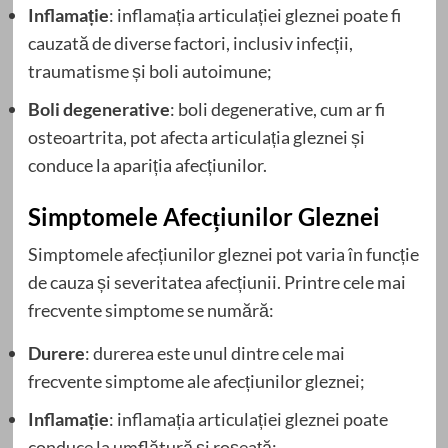
Inflamație
: inflamația articulației gleznei poate fi
cauzată de diverse factori, inclusiv infecții,
traumatisme și boli autoimune;
Boli degenerative
: boli degenerative, cum ar fi
osteoartrita, pot afecta articulația gleznei și
conduce la apariția afecțiunilor.
Simptomele Afecțiunilor Gleznei
Simptomele afecțiunilor gleznei pot varia în funcție
de cauza și severitatea afecțiunii. Printre cele mai
frecvente simptome se numără:
Durere
: durerea este unul dintre cele mai
frecvente simptome ale afecțiunilor gleznei;
Inflamație
: inflamația articulației gleznei poate
conduce la umflătură și roșeață;