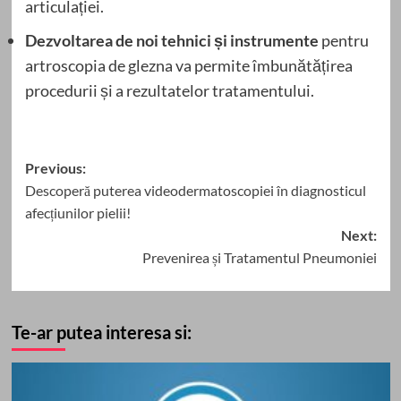
articulației.
Dezvoltarea de noi tehnici și instrumente
pentru
artroscopia de glezna va permite îmbunătățirea
procedurii și a rezultatelor tratamentului.
Post
Previous:
Descoperă puterea videodermatoscopiei în diagnosticul
navigation
afecțiunilor pielii!
Next:
Prevenirea și Tratamentul Pneumoniei
Te-ar putea interesa si: