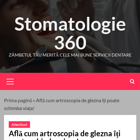
Skip
to
Stomatologie
content
360
ZÂMBETUL TĂU MERITĂ CELE MAI BUNE SERVICII DENTARE
Primary
Menu
Prima pagină
»
Află cum artroscopia de glezna îți poate
schimba viața!
Afectiuni
Află cum artroscopia de glezna îți