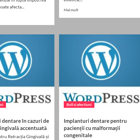
oate afecta...
Read
Mai mult
more
about
Implanturi
dentare
nturi
după
re
extracții
multiple:
oterapie:
când
andări
și
cum?
ții
uni
Boli si afectiuni
 dentare în cazuri de
Implanturi dentare pentru
gingivală accentuată
pacienții cu malformații
congenitale
ntru Retracția Gingivală și