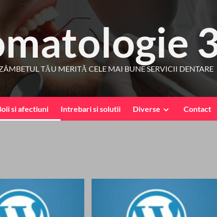
omatologie 
ZÂMBETUL TĂU MERITĂ CELE MAI BUNE SERVICII DENTARE
oli si afectiuni
Intrebari si solutii
Diverse
Contact