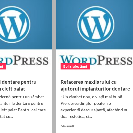
pentru
re
pacienți
cu
ții
mobilitate
dentară
i
ne
rului
uni
Boli si afectiuni
i dentare pentru
Refacerea maxilarului cu
 cleft palat
ajutorul implanturilor dentare
odernă pentru un zâmbet
: Un zâmbet nou, o viață mai bună
lanturile dentare pentru
Pierderea dinților poate fi o
cleft palat Pentru cei care
experiență descurajantă, afectând nu
at cu...
doar estetica, ci...
Read
Mai mult
more