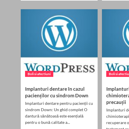
about
about
Când
Impla
este
denta
necesar
pentr
un
pacien
implant
cu
dentar
cleft
imediat
palat
după
extracție?
Boli si afectiuni
Boli si afecti
Implanturi dentare în cazul
Implantur
pacienților cu sindrom Down
chimioter
precauții
Implanturi dentare pentru pacienții cu
sindrom Down: Un ghid complet O
Implanturi 
dantură sănătoasă este esențială
chimioterapi
pentru o bună calitate a...
recuperare 
tratament es