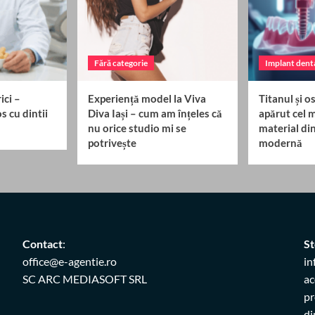
Fără categorie
Implant dent
ici –
Experiență model la Viva
Titanul și 
s cu dintii
Diva Iași – cum am înțeles că
apărut cel 
nu orice studio mi se
material di
potrivește
modernă
Contact
:
St
office@e-agentie.ro
in
SC ARC MEDIASOFT SRL
ac
pr
di