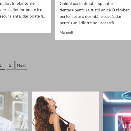
nților: Implanturile
Ghidul pacientului: Implanturi
derea dinților poate fi o
dentare pentru situații unice O zâmbet
scurajantă, dar poate fi...
perfect este o dorință firească, dar
pentru unii dintre noi, această...
Read
Mai mult
more
nturi
about
re
Implanturi
dentare
i
pentru
Paginație
1
2
Next
pacienții
ție
cu
rticole
ală
malformații
tuată
congenitale