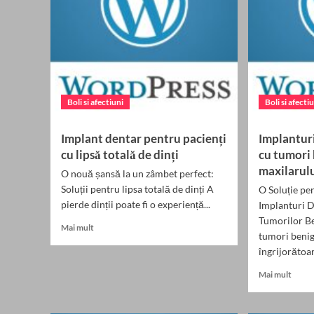
Boli si afectiuni
Boli si afecti
Implant dentar pentru pacienți
Implanturi
cu lipsă totală de dinți
cu tumori
maxilarul
O nouă șansă la un zâmbet perfect:
Soluții pentru lipsa totală de dinți A
O Soluție pe
pierde dinții poate fi o experiență...
Implanturi D
Tumorilor Be
Read
Mai mult
tumori benig
more
îngrijorătoare
about
Implant
Read
Mai mult
dentar
more
pentru
about
pacienți
Impla