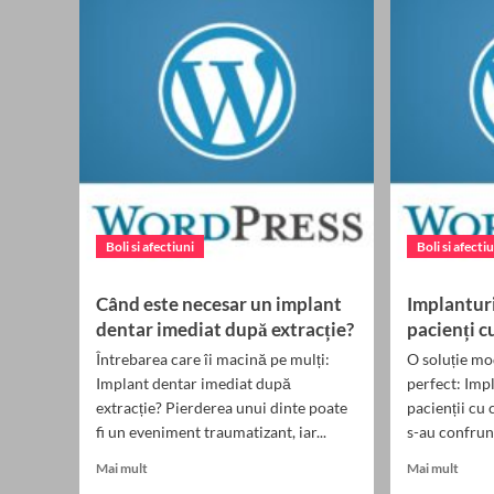
cu
denta
lipsă
la
totală
pacien
de
cu
dinți
tumor
benig
în
zona
maxila
Boli si afectiuni
Boli si afecti
Când este necesar un implant
Implantur
dentar imediat după extracție?
pacienți cu
Întrebarea care îi macină pe mulți:
O soluție m
Implant dentar imediat după
perfect: Imp
extracție? Pierderea unui dinte poate
pacienții cu 
fi un eveniment traumatizant, iar...
s-au confrunt
Read
Read
Mai mult
Mai mult
more
more