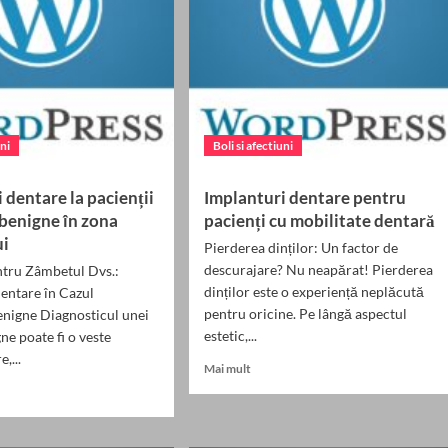
uni
Boli si afectiuni
 dentare la pacienții
Implanturi dentare pentru
 benigne în zona
pacienți cu mobilitate dentară
ui
Pierderea dinților: Un factor de
descurajare? Nu neapărat! Pierderea
ntru Zâmbetul Dvs.:
dinților este o experiență neplăcută
entare în Cazul
pentru oricine. Pe lângă aspectul
nigne Diagnosticul unei
estetic,...
ne poate fi o veste
,...
Read
Mai mult
more
about
Implanturi
dentare
nturi