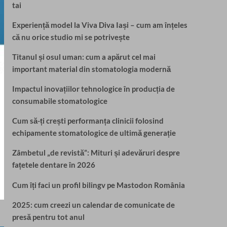
tai
Experiență model la Viva Diva Iași – cum am înțeles
că nu orice studio mi se potrivește
Titanul și osul uman: cum a apărut cel mai
important material din stomatologia modernă
Impactul inovațiilor tehnologice în producția de
consumabile stomatologice
Cum să-ți crești performanța clinicii folosind
echipamente stomatologice de ultimă generație
Zâmbetul „de revistă”: Mituri și adevăruri despre
fațetele dentare în 2026
Cum îți faci un profil bilingv pe Mastodon România
2025: cum creezi un calendar de comunicate de
presă pentru tot anul