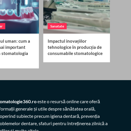
ar
Sanatate
osul uman: cum a
Impactul inovațiilor
mai important
tehnologice în producția de
n stomatologia
consumabile stomatologice
omatologie360.ro
este o resursă online care oferă
formații generale și utile despre sănătatea orală,
operind subiecte precum igiena dentară, prevenția
oblemelor dentare, sfaturi pentru întreținerea zilnică a
nților și multe altele