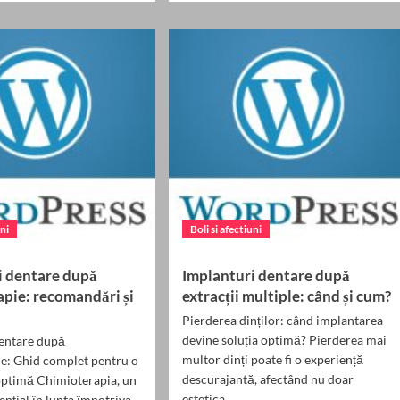
about
nturi
Refacerea
re
maxilarului
u
cu
ți
ajutorul
implanturilor
dentare
uni
Boli si afectiuni
i dentare după
Implanturi dentare după
apie: recomandări și
extracții multiple: când și cum?
Pierderea dinților: când implantarea
devine soluția optimă? Pierderea mai
dentare după
multor dinți poate fi o experiență
e: Ghid complet pentru o
descurajantă, afectând nu doar
optimă Chimioterapia, un
estetica,...
ențial în lupta împotriva