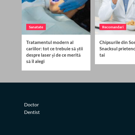
Sanatate
Recomandari
Tratamentul modern al
Chipsurile din Sor
cariilor: tot ce trebuie să știi
Snacksul prieteno
despre laser și de ce merită
tai
să îl alegi
Doctor
Dentist