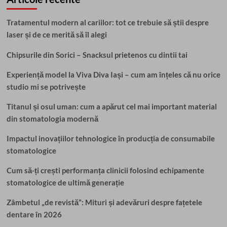
și
opțiuni
eficiente
Tratamentul modern al cariilor: tot ce trebuie să știi despre
laser și de ce merită să îl alegi
Chipsurile din Sorici – Snacksul prietenos cu dintii tai
Experiență model la Viva Diva Iași – cum am înțeles că nu orice
studio mi se potrivește
Titanul și osul uman: cum a apărut cel mai important material
din stomatologia modernă
Impactul inovațiilor tehnologice în producția de consumabile
stomatologice
Cum să-ți crești performanța clinicii folosind echipamente
stomatologice de ultimă generație
Zâmbetul „de revistă”: Mituri și adevăruri despre fațetele
dentare în 2026