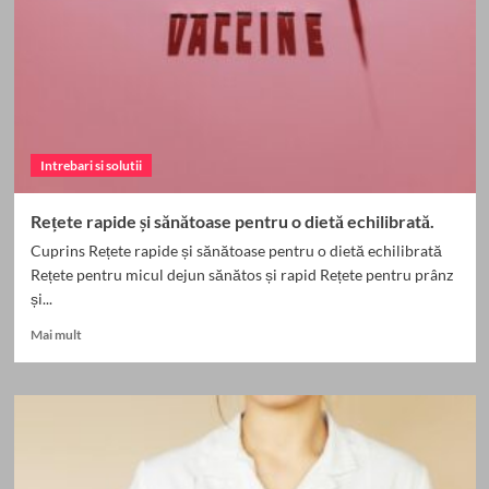
și
motivația
pentru
o
viață
sănătoasă
Intrebari si solutii
Rețete rapide și sănătoase pentru o dietă echilibrată.
Cuprins Rețete rapide și sănătoase pentru o dietă echilibrată
Rețete pentru micul dejun sănătos și rapid Rețete pentru prânz
și...
Read
Mai mult
more
about
Rețete
rapide
și
sănătoase
pentru