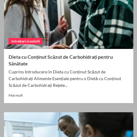
Sănătoase
Intrebari si solutii
Dieta cu Conținut Scăzut de Carbohidrați pentru
Sănătate
Cuprins Introducere în Dieta cu Conținut Scăzut de
Carbohidrați Alimente Esențiale pentru o Dietă cu Conținut
Scăzut de Carbohidrați Rețete...
Read
Mai mult
more
about
Dieta
cu
Conținut
Scăzut
de