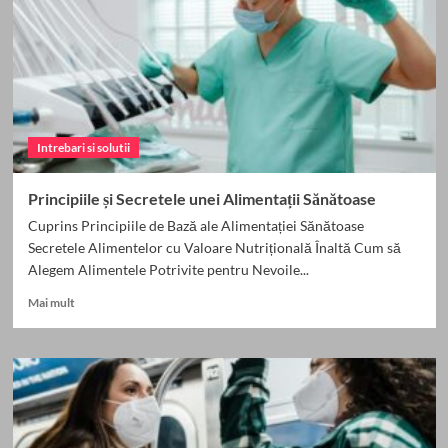
sănătoase
și
fericite.
Intrebari si solutii
Principiile și Secretele unei Alimentații Sănătoase
Cuprins Principiile de Bază ale Alimentației Sănătoase
Secretele Alimentelor cu Valoare Nutrițională Înaltă Cum să
Alegem Alimentele Potrivite pentru Nevoile...
Read
Mai mult
more
about
Principiile
și
Secretele
unei
Alimentații