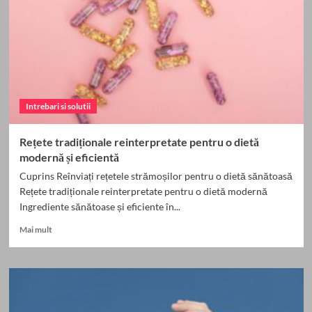
să
te
Simți
Plin
de
Viață:
Sfaturi
Practice
Intrebari si solutii
Rețete tradiționale reinterpretate pentru o dietă
modernă și eficientă
Cuprins Reînviați rețetele strămoșilor pentru o dietă sănătoasă
Rețete tradiționale reinterpretate pentru o dietă modernă
Ingrediente sănătoase și eficiente în...
Read
Mai mult
more
about
Rețete
tradiționale
reinterpretate
pentru