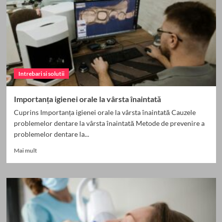
o
viață
mai
bună
Intrebari si solutii
Importanța igienei orale la vârsta înaintată
Cuprins Importanța igienei orale la vârsta înaintată Cauzele
problemelor dentare la vârsta înaintată Metode de prevenire a
problemelor dentare la...
Read
Mai mult
more
about
Importanța
igienei
orale
la
vârsta