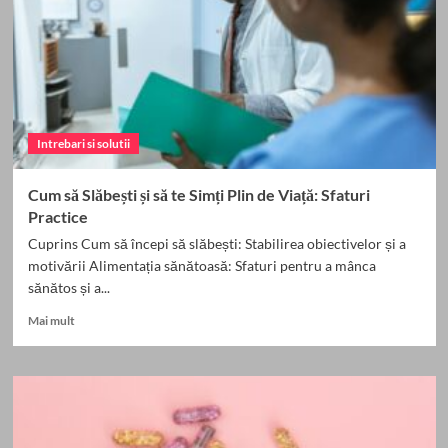
Carbohidrați
pentru
Sănătate
Intrebari si solutii
Cum să Slăbești și să te Simți Plin de Viață: Sfaturi
Practice
Cuprins Cum să începi să slăbești: Stabilirea obiectivelor și a
motivării Alimentația sănătoasă: Sfaturi pentru a mânca
sănătos și a...
Read
Mai mult
more
about
Cum
să
Slăbești
și