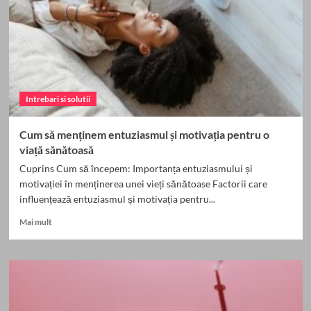
rețete
delicioase
Intrebari si solutii
Cum să menținem entuziasmul și motivația pentru o
viață sănătoasă
Cuprins Cum să începem: Importanța entuziasmului și
motivației în menținerea unei vieți sănătoase Factorii care
influențează entuziasmul și motivația pentru...
Read
Mai mult
more
about
Cum
să
menținem
entuziasmul