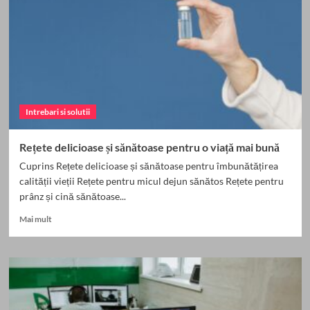
o
dietă
modernă
și
eficientă
Intrebari si solutii
Rețete delicioase și sănătoase pentru o viață mai bună
Cuprins Rețete delicioase și sănătoase pentru îmbunătățirea
calității vieții Rețete pentru micul dejun sănătos Rețete pentru
prânz și cină sănătoase...
Read
Mai mult
more
about
Rețete
delicioase
și
sănătoase
pentru