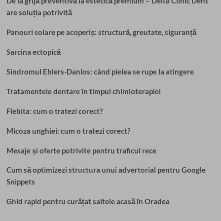
De la grijă preventivă la estetică premium – Delta Clinic Dent
are soluția potrivită
Panouri solare pe acoperiș: structură, greutate, siguranță
Sarcina ectopică
Sindromul Ehlers-Danlos: când pielea se rupe la atingere
Tratamentele dentare în timpul chimioterapiei
Flebita: cum o tratezi corect?
Micoza unghiei: cum o tratezi corect?
Mesaje și oferte potrivite pentru traficul rece
Cum să optimizezi structura unui advertorial pentru Google
Snippets
Ghid rapid pentru curățat saltele acasă în Oradea