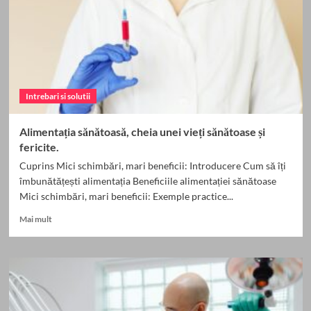
o
dietă
echilibrată.
Intrebari si solutii
Alimentația sănătoasă, cheia unei vieți sănătoase și
fericite.
Cuprins Mici schimbări, mari beneficii: Introducere Cum să îți
îmbunătățești alimentația Beneficiile alimentației sănătoase
Mici schimbări, mari beneficii: Exemple practice...
Read
Mai mult
more
about
Alimentația
sănătoasă,
cheia
unei
vieți