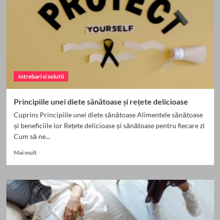
Intrebari si solutii
Principiile unei diete sănătoase și rețete delicioase
Cuprins Principiile unei diete sănătoase Alimentele sănătoase
și beneficiile lor Rețete delicioase și sănătoase pentru fiecare zi
Cum să ne...
Read
Mai mult
more
about
Principiile
unei
diete
sănătoase
și