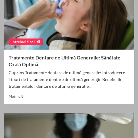
înaintată
Intrebari si solutii
Tratamente Dentare de Ultimă Generație: Sănătate
Orală Optimă
Cuprins Tratamente dentare de ultimă generație: Introducere
Tipuri de tratamente dentare de ultimă generație Beneficiile
tratamentelor dentare de ultimă generație...
Read
Mai mult
more
about
Tratamente
Dentare
de
Ultimă
Generație: