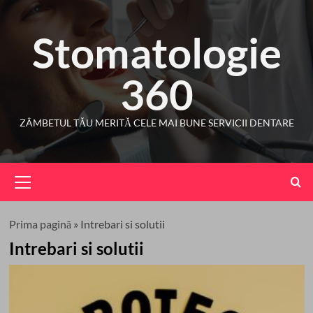
Skip
to
Stomatologie
content
360
ZÂMBETUL TĂU MERITĂ CELE MAI BUNE SERVICII DENTARE
Primary
Menu
Prima pagină
»
Intrebari si solutii
Intrebari si solutii