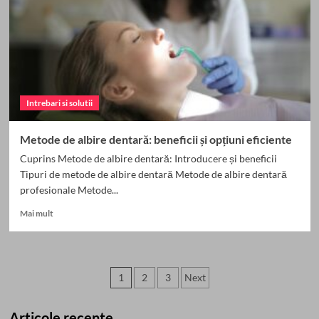
Sănătate
Orală
Optimă
Intrebari si solutii
Metode de albire dentară: beneficii și opțiuni eficiente
Cuprins Metode de albire dentară: Introducere și beneficii
Tipuri de metode de albire dentară Metode de albire dentară
profesionale Metode...
Read
Mai mult
more
about
Metode
de
Paginație
1
2
3
Next
albire
dentară:
articole
beneficii
Articole recente