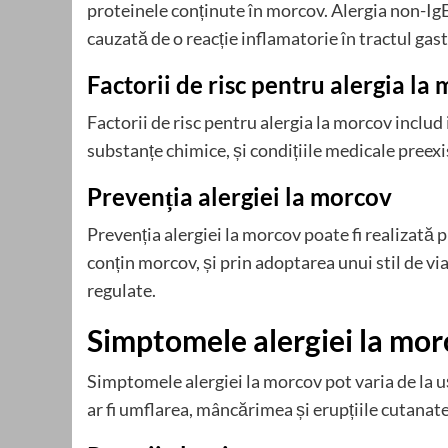
proteinele conținute în morcov. Alergia non-IgE
cauzată de o reacție inflamatorie în tractul gas
Factorii de risc pentru alergia la
Factorii de risc pentru alergia la morcov includ i
substanțe chimice, și condițiile medicale preexi
Prevenția alergiei la morcov
Prevenția alergiei la morcov poate fi realizată
conțin morcov, și prin adoptarea unui stil de viaț
regulate.
Simptomele alergiei la mo
Simptomele alergiei la morcov pot varia de la u
ar fi umflarea, mâncărimea și erupțiile cutanate