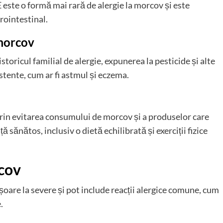
 este o formă mai rară de alergie la morcov și este
trointestinal.
 morcov
storicul familial de alergie, expunerea la pesticide și alte
stente, cum ar fi astmul și eczema.
 prin evitarea consumului de morcov și a produselor care
ă sănătos, inclusiv o dietă echilibrată și exerciții fizice
rcov
șoare la severe și pot include reacții alergice comune, cum
.