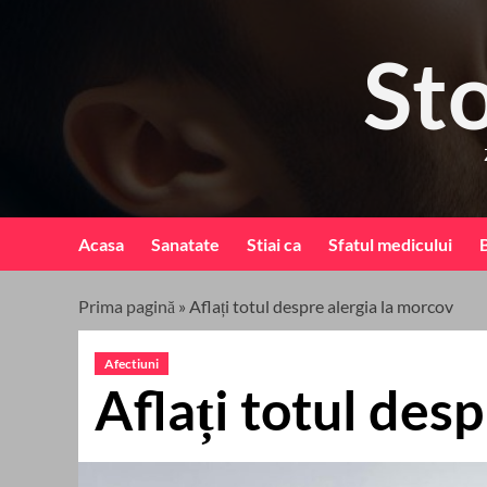
Skip
to
St
content
Acasa
Sanatate
Stiai ca
Sfatul medicului
B
Prima pagină
»
Aflați totul despre alergia la morcov
Afectiuni
Aflați totul des