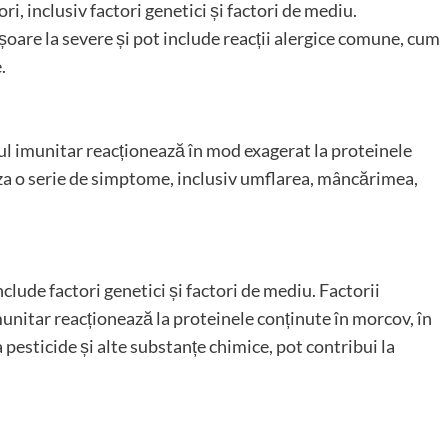
ri, inclusiv factori genetici și factori de mediu.
șoare la severe și pot include reacții alergice comune, cum
.
mul imunitar reacționează în mod exagerat la proteinele
za o serie de simptome, inclusiv umflarea, mâncărimea,
clude factori genetici și factori de mediu. Factorii
munitar reacționează la proteinele conținute în morcov, în
 pesticide și alte substanțe chimice, pot contribui la