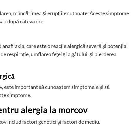
flarea, mâncărimea și erupțiile cutanate. Aceste simptome
au după câteva ore.
anafilaxia, care este o reacție alergică severă și potențial
de respirație, umflarea feței și a gâtului, și pierderea
rgică
ov, este important să cunoaștem simptomele și să
este simptome.
pentru alergia la morcov
cov includ factori genetici și factori de mediu.