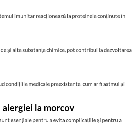
stemul imunitar reacționează la proteinele conținute în
ide și alte substanțe chimice, pot contribui la dezvoltarea
lud condițiile medicale preexistente, cum ar fi astmul și
 alergiei la morcov
unt esențiale pentru a evita complicațiile și pentru a