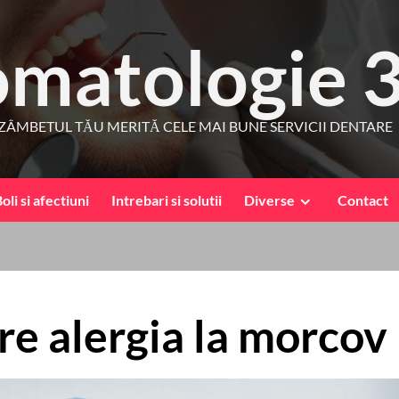
omatologie 
ZÂMBETUL TĂU MERITĂ CELE MAI BUNE SERVICII DENTARE
oli si afectiuni
Intrebari si solutii
Diverse
Contact
pre alergia la morcov