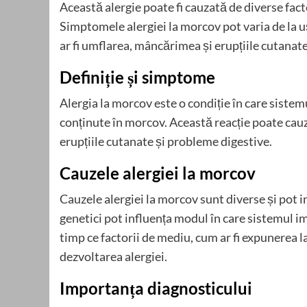
Această alergie poate fi cauzată de diverse facto
Simptomele alergiei la morcov pot varia de la u
ar fi umflarea, mâncărimea și erupțiile cutanate
Definiție și simptome
Alergia la morcov este o condiție în care siste
conținute în morcov. Această reacție poate cau
erupțiile cutanate și probleme digestive.
Cauzele alergiei la morcov
Cauzele alergiei la morcov sunt diverse și pot in
genetici pot influența modul în care sistemul i
timp ce factorii de mediu, cum ar fi expunerea la
dezvoltarea alergiei.
Importanța diagnosticului