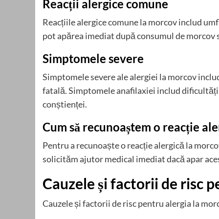
Reacții alergice comune
Reacțiile alergice comune la morcov includ um
pot apărea imediat după consumul de morcov s
Simptomele severe
Simptomele severe ale alergiei la morcov includ 
fatală. Simptomele anafilaxiei includ dificultăți 
conștienței.
Cum să recunoaștem o reacție ale
Pentru a recunoaște o reacție alergică la morc
solicităm ajutor medical imediat dacă apar ac
Cauzele și factorii de risc 
Cauzele și factorii de risc pentru alergia la mor