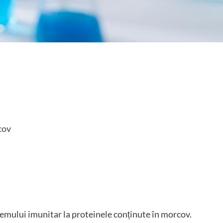
cov
temului imunitar la proteinele conținute în morcov.