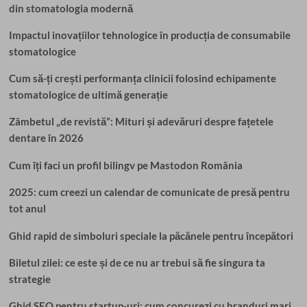
din stomatologia modernă
Impactul inovațiilor tehnologice în producția de consumabile
stomatologice
Cum să-ți crești performanța clinicii folosind echipamente
stomatologice de ultimă generație
Zâmbetul „de revistă”: Mituri și adevăruri despre fațetele
dentare în 2026
Cum îți faci un profil bilingv pe Mastodon România
2025: cum creezi un calendar de comunicate de presă pentru
tot anul
Ghid rapid de simboluri speciale la păcănele pentru începători
Biletul zilei: ce este și de ce nu ar trebui să fie singura ta
strategie
Ghid SEO pentru startup-uri: cum concurezi cu branduri mari