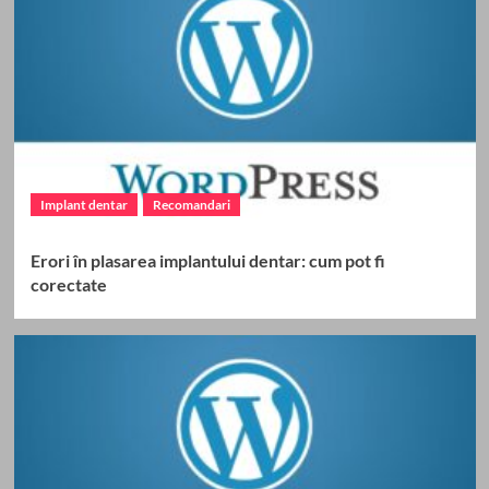
Implant dentar
Recomandari
Erori în plasarea implantului dentar: cum pot fi
corectate