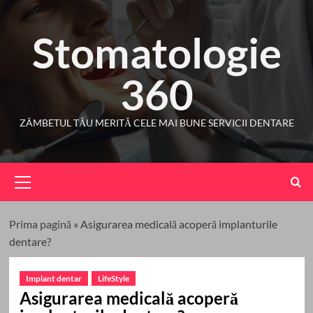
Skip
to
Stomatologie
content
360
ZÂMBETUL TĂU MERITĂ CELE MAI BUNE SERVICII DENTARE
Primary
Menu
Prima pagină
»
Asigurarea medicală acoperă implanturile
dentare?
Implant dentar
LifeStyle
Asigurarea medicală acoperă