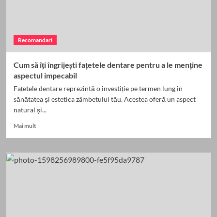
perfecte
pentru
drumurile
din
Recomandari
Romania
Cum să îți îngrijești fațetele dentare pentru a le menține
aspectul impecabil
Fațetele dentare reprezintă o investiție pe termen lung în
sănătatea și estetica zâmbetului tău. Acestea oferă un aspect
natural și...
Read
Mai mult
more
about
Cum
să
îți
îngrijești
fațetele
dentare
pentru
a