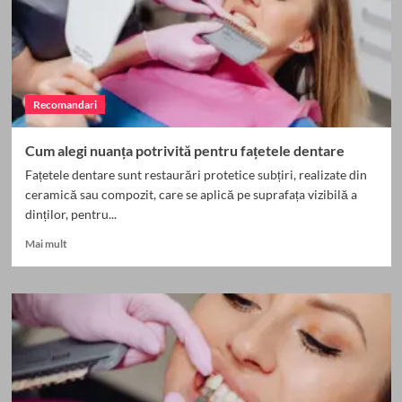
și
când
trebuie
scoasă
Recomandari
Cum alegi nuanța potrivită pentru fațetele dentare
Fațetele dentare sunt restaurări protetice subțiri, realizate din
ceramică sau compozit, care se aplică pe suprafața vizibilă a
dinților, pentru...
Read
Mai mult
more
about
Cum
alegi
nuanța
potrivită
pentru
fațetele
dentare