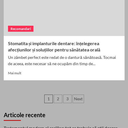
tratamentul
cu
aparat
dentar
Recomandari
Stomatita și implanturile dentare: înțelegerea
afecțiunilor și soluțiilor pentru sănătatea orală
Un zâmbet perfect este redat de o dantură sănătoasă. Tocmai
de aceea, este necesar să ne ocupăm din timp de...
Read
Mai mult
more
about
Stomatita
și
Paginație
1
2
3
Next
implanturile
dentare:
articole
înțelegerea
Articole recente
afecțiunilor
și
soluțiilor