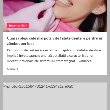
Recomandari
Cum să alegi cele mai potrivite fațete dentare pentru un
zâmbet perfect
Protocolul de restaurare estetică cu ajutorul fațetelor dentare
implică întotdeauna o analiză detaliată a caracteristicilor
morfofuncționale ale sistemului stomatognat. Evaluarea...
Read
Mai mult
more
about
Cum
să
alegi
cele
mai
potrivite