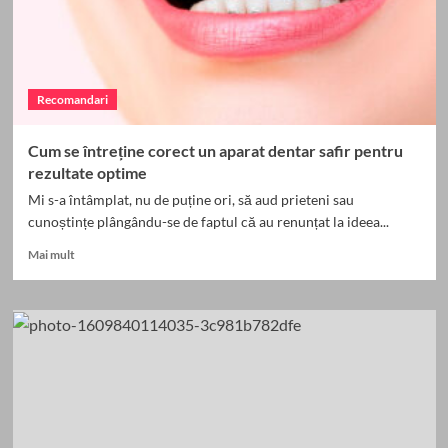
Recomandari
Cum se întreține corect un aparat dentar safir pentru
rezultate optime
Mi s-a întâmplat, nu de puține ori, să aud prieteni sau
cunoștințe plângându-se de faptul că au renunțat la ideea...
Read
Mai mult
more
about
Cum
se
întreține
corect
un
aparat
dentar
safir