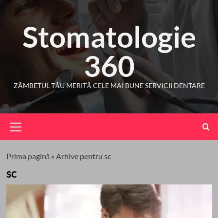
Skip
to
Stomatologie
content
360
ZÂMBETUL TĂU MERITĂ CELE MAI BUNE SERVICII DENTARE
Primary
Menu
Prima pagină
»
Arhive pentru sc
sc