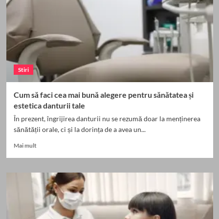
–
La
ce
să
fii
atent
Stiri
Cum să faci cea mai bună alegere pentru sănătatea și
estetica danturii tale
În prezent, îngrijirea danturii nu se rezumă doar la menținerea
sănătății orale, ci și la dorința de a avea un...
Read
Mai mult
more
about
Cum
să
faci
cea
mai
bună