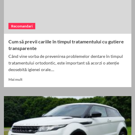
pentru
rezultate
optime
Recomandari
Cum să previi cariile în timpul tratamentului cu gutiere
transparente
Când vine vorba de prevenirea problemelor dentare în timpul
tratamentului ortodontic, este important să acorzi o atenție
deosebită igienei orale....
Read
Mai mult
more
about
Cum
să
previi
cariile
în
timpul
tratamentului