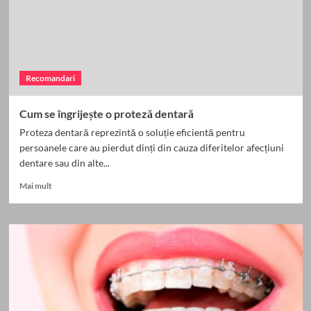
fațete
dentare
pentru
un
zâmbet
perfect
Recomandari
Cum se îngrijește o proteză dentară
Proteza dentară reprezintă o soluție eficientă pentru
persoanele care au pierdut dinți din cauza diferitelor afecțiuni
dentare sau din alte...
Read
Mai mult
more
about
Cum
se
îngrijește
o
proteză
dentară