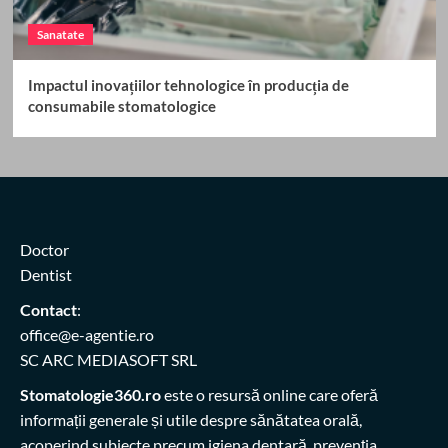
Sanatate
Impactul inovațiilor tehnologice în producția de
consumabile stomatologice
Doctor
Dentist
Contact
:
office@e-agentie.ro
SC ARC MEDIASOFT SRL
Stomatologie360.ro
este o resursă online care oferă
informații generale și utile despre sănătatea orală,
acoperind subiecte precum igiena dentară, prevenția