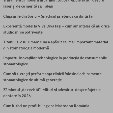
Tratamentul modern al cariilor: tot ce trebuie să știi despre
pentru
laser și de ce merită să îl alegi
sănătatea
orală
Chipsurile din Sorici – Snacksul prietenos cu dintii tai
Experiență model la Viva Diva Iași – cum am înțeles că nu orice
studio mi se potrivește
Titanul și osul uman: cum a apărut cel mai important material
din stomatologia modernă
Impactul inovațiilor tehnologice în producția de consumabile
stomatologice
Cum să-ți crești performanța clinicii folosind echipamente
stomatologice de ultimă generație
Zâmbetul „de revistă”: Mituri și adevăruri despre fațetele
dentare în 2026
Cum îți faci un profil bilingv pe Mastodon România