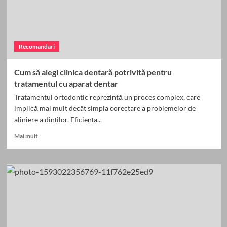
le
menține
aspectul
impecabil
Recomandari
Cum să alegi clinica dentară potrivită pentru
tratamentul cu aparat dentar
Tratamentul ortodontic reprezintă un proces complex, care
implică mai mult decât simpla corectare a problemelor de
aliniere a dinților. Eficiența...
Read
Mai mult
more
about
Cum
să
alegi
clinica
dentară
potrivită
pentru