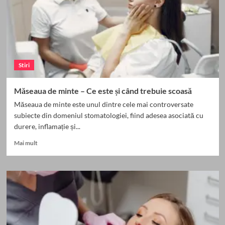
alegere
pentru
sănătatea
și
estetica
danturii
Stiri
tale
Măseaua de minte – Ce este și când trebuie scoasă
Măseaua de minte este unul dintre cele mai controversate
subiecte din domeniul stomatologiei, fiind adesea asociată cu
durere, inflamație și...
Read
Mai mult
more
about
Măseaua
de
minte
–
Ce
este