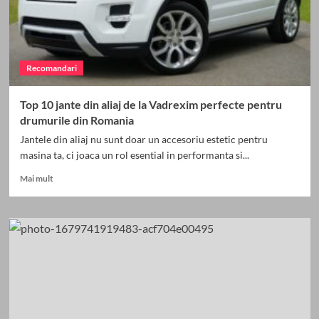
cu
gutiere
transparente
Recomandari
Top 10 jante din aliaj de la Vadrexim perfecte pentru
drumurile din Romania
Jantele din aliaj nu sunt doar un accesoriu estetic pentru
masina ta, ci joaca un rol esential in performanta si...
Read
Mai mult
more
about
Top
10
jante
din
aliaj
de
la
Vadrexim