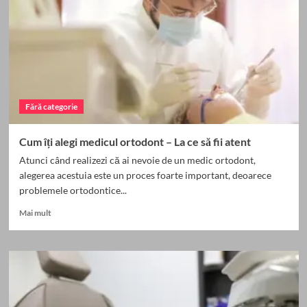
Fără categorie
Cum îți alegi medicul ortodont – La ce să fii atent
Atunci când realizezi că ai nevoie de un medic ortodont,
alegerea acestuia este un proces foarte important, deoarece
problemele ortodontice...
Read
Mai mult
more
about
Cum
îți
alegi
medicul
ortodont