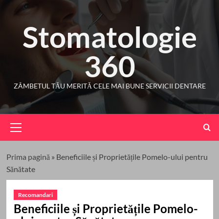
Skip
to
Stomatologie
content
360
ZÂMBETUL TĂU MERITĂ CELE MAI BUNE SERVICII DENTARE
Primary
Menu
Prima pagină
»
Beneficiile și Proprietățile Pomelo-ului pentru
Sănătate
Recomandari
Beneficiile și Proprietățile Pomelo-