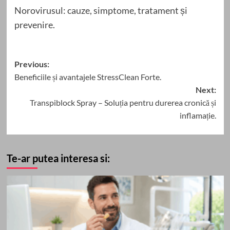
Norovirusul: cauze, simptome, tratament și
prevenire.
Post
Previous:
Beneficiile și avantajele StressClean Forte.
navigation
Next:
Transpiblock Spray – Soluția pentru durerea cronică și
inflamație.
Te-ar putea interesa si: