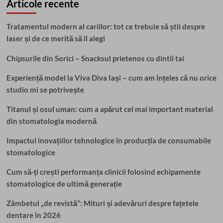
Articole recente
Tratamentul modern al cariilor: tot ce trebuie să știi despre
laser și de ce merită să îl alegi
Chipsurile din Sorici – Snacksul prietenos cu dintii tai
Experiență model la Viva Diva Iași – cum am înțeles că nu orice
studio mi se potrivește
Titanul și osul uman: cum a apărut cel mai important material
din stomatologia modernă
Impactul inovațiilor tehnologice în producția de consumabile
stomatologice
Cum să-ți crești performanța clinicii folosind echipamente
stomatologice de ultimă generație
Zâmbetul „de revistă”: Mituri și adevăruri despre fațetele
dentare în 2026