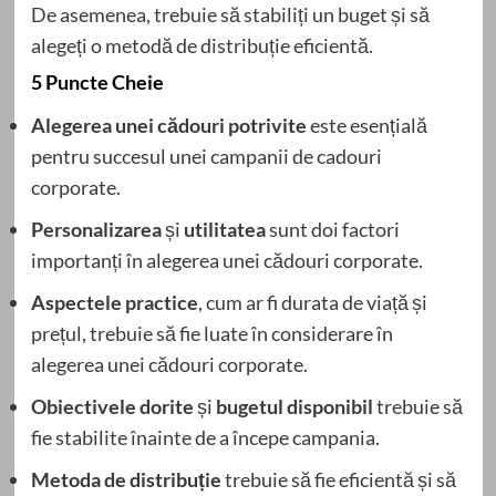
De asemenea, trebuie să stabiliți un buget și să
alegeți o metodă de distribuție eficientă.
5 Puncte Cheie
Alegerea unei cădouri potrivite
este esențială
pentru succesul unei campanii de cadouri
corporate.
Personalizarea
și
utilitatea
sunt doi factori
importanți în alegerea unei cădouri corporate.
Aspectele practice
, cum ar fi durata de viață și
prețul, trebuie să fie luate în considerare în
alegerea unei cădouri corporate.
Obiectivele dorite
și
bugetul disponibil
trebuie să
fie stabilite înainte de a începe campania.
Metoda de distribuție
trebuie să fie eficientă și să