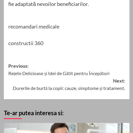
fie adaptată nevoilor beneficiarilor.
recomandari medicale
constructii 360
Post
Previous:
Rețete Delicioase și Idei de Gătit pentru Începători
navigation
Next:
Durerile de burtă la copii: cauze, simptome și tratament.
Te-ar putea interesa si: