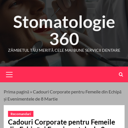
Skip
to
Stomatologie
content
360
ZÂMBETUL TĂU MERITĂ CELE MAI BUNE SERVICII DENTARE
Primary
Menu
Prima pagină
»
Cadouri Corporate pentru Femeile din Echipă
și Evenimentele de 8 Martie
Recomandari
Cadouri Corporate pentru Femeile