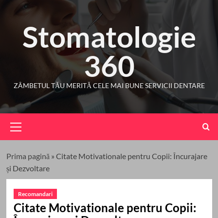
Skip
to
Stomatologie
content
360
ZÂMBETUL TĂU MERITĂ CELE MAI BUNE SERVICII DENTARE
Primary
Menu
Prima pagină
»
Citate Motivationale pentru Copii: Încurajare
și Dezvoltare
Recomandari
Citate Motivationale pentru Copii: