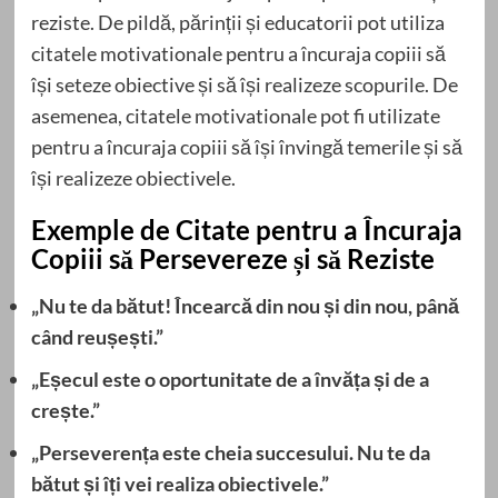
reziste. De pildă, părinții și educatorii pot utiliza
citatele motivationale pentru a încuraja copiii să
își seteze obiective și să își realizeze scopurile. De
asemenea, citatele motivationale pot fi utilizate
pentru a încuraja copiii să își învingă temerile și să
își realizeze obiectivele.
Exemple de Citate pentru a Încuraja
Copiii să Persevereze și să Reziste
„Nu te da bătut! Încearcă din nou și din nou, până
când reușești.”
„Eșecul este o oportunitate de a învăța și de a
crește.”
„Perseverența este cheia succesului. Nu te da
bătut și îți vei realiza obiectivele.”