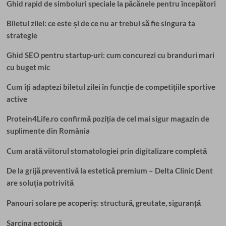
Ghid rapid de simboluri speciale la păcănele pentru începători
Biletul zilei: ce este și de ce nu ar trebui să fie singura ta
strategie
Ghid SEO pentru startup-uri: cum concurezi cu branduri mari
cu buget mic
Cum îți adaptezi biletul zilei în funcție de competițiile sportive
active
Protein4Life.ro confirmă poziția de cel mai sigur magazin de
suplimente din România
Cum arată viitorul stomatologiei prin digitalizare completă
De la grijă preventivă la estetică premium – Delta Clinic Dent
are soluția potrivită
Panouri solare pe acoperiș: structură, greutate, siguranță
Sarcina ectopică