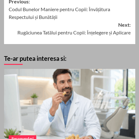
Post
Previous:
Codul Bunelor Maniere pentru Copii: Învățătura
navigation
Respectului și Bunătății
Next:
Rugăciunea Tatălui pentru Copii: Înțelegere și Aplicare
Te-ar putea interesa si:
Recomandari