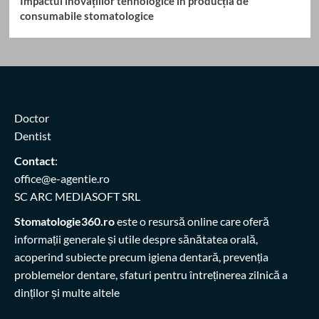
Impactul inovațiilor tehnologice în producția de
consumabile stomatologice
Doctor
Dentist
Contact
:
office@e-agentie.ro
SC ARC MEDIASOFT SRL
Stomatologie360.ro
este o resursă online care oferă
informații generale și utile despre sănătatea orală,
acoperind subiecte precum igiena dentară, prevenția
problemelor dentare, sfaturi pentru întreținerea zilnică a
dinților și multe altele