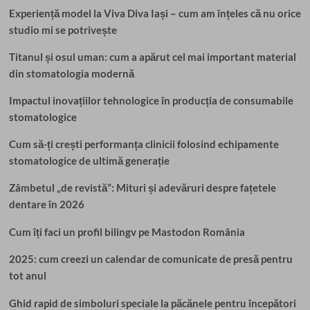
Experiență model la Viva Diva Iași – cum am înțeles că nu orice
studio mi se potrivește
Titanul și osul uman: cum a apărut cel mai important material
din stomatologia modernă
Impactul inovațiilor tehnologice în producția de consumabile
stomatologice
Cum să-ți crești performanța clinicii folosind echipamente
stomatologice de ultimă generație
Zâmbetul „de revistă”: Mituri și adevăruri despre fațetele
dentare în 2026
Cum îți faci un profil bilingv pe Mastodon România
2025: cum creezi un calendar de comunicate de presă pentru
tot anul
Ghid rapid de simboluri speciale la păcănele pentru începători