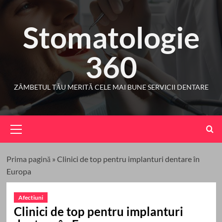
Skip
to
Stomatologie
content
360
ZÂMBETUL TĂU MERITĂ CELE MAI BUNE SERVICII DENTARE
Primary
Menu
Prima pagină
»
Clinici de top pentru implanturi dentare în
Europa
Afectiuni
Clinici de top pentru implanturi