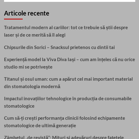
Articole recente
Tratamentul modern al cariilor: tot ce trebuie să știi despre
laser și de ce merită să îl alegi
Chipsurile din Sorici – Snacksul prietenos cu dintii tai
Experiență model la Viva Diva Iași – cum am înțeles că nu orice
studio mi se potrivește
Titanul și osul uman: cum a apărut cel mai important material
din stomatologia modernă
Impactul inovațiilor tehnologice în producția de consumabile
stomatologice
Cum să-ți crești performanța clinicii folosind echipamente
stomatologice de ultimă generație
Zâmbetul „de revistă”: Mituri și adevăruri despre fațetele