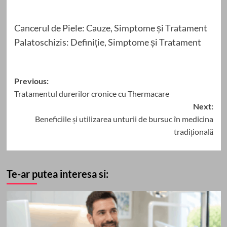
Cancerul de Piele: Cauze, Simptome și Tratament
Palatoschizis: Definiție, Simptome și Tratament
Post
Previous:
Tratamentul durerilor cronice cu Thermacare
navigation
Next:
Beneficiile și utilizarea unturii de bursuc în medicina
tradițională
Te-ar putea interesa si: