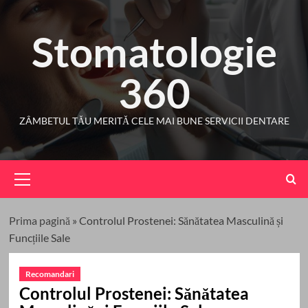
Skip
to
Stomatologie
content
360
ZÂMBETUL TĂU MERITĂ CELE MAI BUNE SERVICII DENTARE
Primary
Menu
Prima pagină
»
Controlul Prostenei: Sănătatea Masculină și
Funcțiile Sale
Recomandari
Controlul Prostenei: Sănătatea