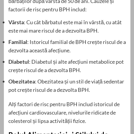
bărbaților după vârsta de 50 de ani. Cauzele și
factorii de risc pentru BPH includ:
Vârsta
: Cu cât bărbatul este mai în vârstă, cu atât
este mai mare riscul de a dezvolta BPH.
Familial
: Istoricul familial de BPH crește riscul de a
dezvolta această afecțiune.
Diabetul
: Diabetul și alte afecțiuni metabolice pot
crește riscul de a dezvolta BPH.
Obezitatea
: Obezitatea și un stil de viață sedentar
pot crește riscul de a dezvolta BPH.
Alți factori de risc pentru BPH includ istoricul de
afecțiuni cardiovasculare, nivelurile ridicate de
colesterol și lipsa activității fizice.