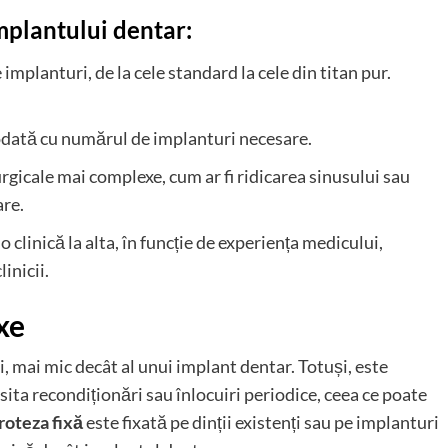
implantului dentar:
 implanturi, de la cele standard la cele din titan pur.
 odată cu numărul de implanturi necesare.
urgicale mai complexe, cum ar fi ridicarea sinusului sau
are.
 o clinică la alta, în funcție de experiența medicului,
inicii.
xe
i, mai mic decât al unui implant dentar. Totuși, este
ita recondiționări sau înlocuiri periodice, ceea ce poate
roteza fixă
este fixată pe dinții existenți sau pe implanturi