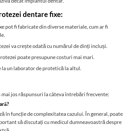
vazivă decât implantul dentar.
rotezei dentare fixe:
xe pot fi fabricate din diverse materiale, cum ar fi
le.
ezei va crește odată cu numărul de dinți incluși.
rotezei poate presupune costuri mai mari.
 la un laborator de protetică la altul.
 mai jos răspunsuri la câteva întrebări frecvente:
ară?
 în funcție de complexitatea cazului. În general, poate
 important să discutați cu medicul dumneavoastră despre
stră.