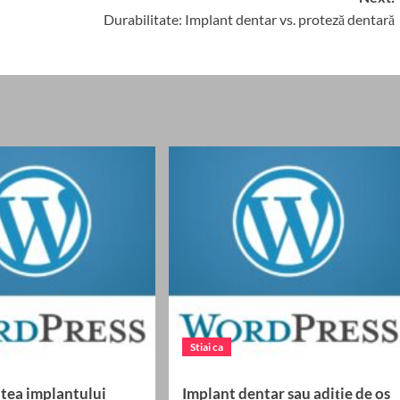
Durabilitate: Implant dentar vs. proteză dentară
Stiai ca
atea implantului
Implant dentar sau adiție de os