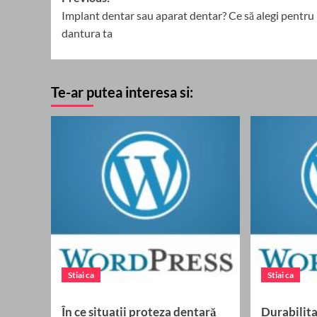
Implant dentar sau aparat dentar? Ce să alegi pentru
navigation
dantura ta
Te-ar putea interesa si:
Stiai ca
Stiai ca
În ce situații proteza dentară
Durabilit