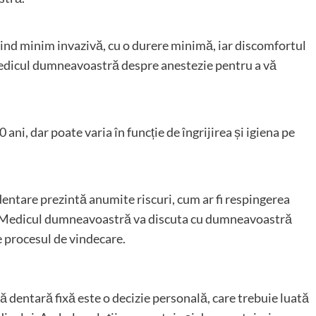
fiind minim invazivă, cu o durere minimă, iar discomfortul
 medicul dumneavoastră despre anestezie pentru a vă
ni, dar poate varia în funcție de îngrijirea și igiena pe
dentare prezintă anumite riscuri, cum ar fi respingerea
or. Medicul dumneavoastră va discuta cu dumneavoastră
e procesul de vindecare.
ă dentară fixă este o decizie personală, care trebuie luată