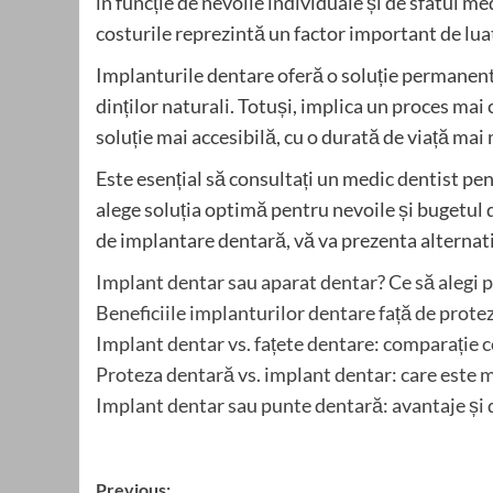
în funcție de nevoile individuale și de sfatul me
costurile reprezintă un factor important de lua
Implanturile dentare oferă o soluție permanentă
dinților naturali. Totuși, implica un proces mai
soluție mai accesibilă, cu o durată de viață mai 
Este esențial să consultați un medic dentist pe
alege soluția optimă pentru nevoile și bugetul
de implantare dentară, vă va prezenta alternativ
Implant dentar sau aparat dentar? Ce să alegi 
Beneficiile implanturilor dentare față de prote
Implant dentar vs. fațete dentare: comparație
Proteza dentară vs. implant dentar: care este m
Implant dentar sau punte dentară: avantaje și
Post
Previous: