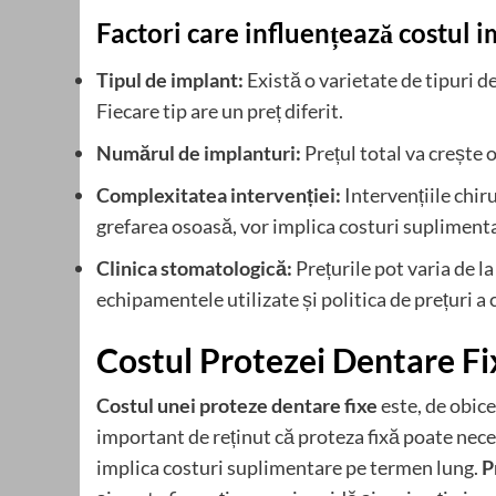
Factori care influențează costul 
Tipul de implant:
Există o varietate de tipuri de
Fiecare tip are un preț diferit.
Numărul de implanturi:
Prețul total va crește
Complexitatea intervenției:
Intervențiile chir
grefarea osoasă, vor implica costuri supliment
Clinica stomatologică:
Prețurile pot varia de la
echipamentele utilizate și politica de prețuri a cl
Costul Protezei Dentare Fi
Costul unei proteze dentare fixe
este, de obice
important de reținut că proteza fixă poate neces
implica costuri suplimentare pe termen lung.
P