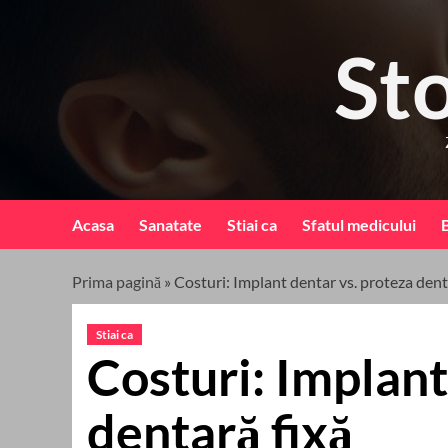
Skip
to
St
content
Acasa
Sanatate
Stiai ca
Sfatul medicului
B
Prima pagină
»
Costuri: Implant dentar vs. proteza dent
Stiai ca
Costuri: Implant
dentară fixă