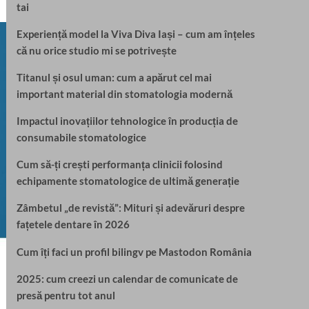
tai
Experiență model la Viva Diva Iași – cum am înțeles
că nu orice studio mi se potrivește
Titanul și osul uman: cum a apărut cel mai
important material din stomatologia modernă
Impactul inovațiilor tehnologice în producția de
consumabile stomatologice
Cum să-ți crești performanța clinicii folosind
echipamente stomatologice de ultimă generație
Zâmbetul „de revistă”: Mituri și adevăruri despre
fațetele dentare în 2026
Cum îți faci un profil bilingv pe Mastodon România
2025: cum creezi un calendar de comunicate de
presă pentru tot anul