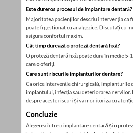
Este dureros procesul de implantare dentară?
Majoritatea pacienților descriu intervenția ca 
poate fi gestionat cu analgezice. Discutați cu
asigura confortul maxim.
Cât timp durează o proteză dentară fixă?
O proteză dentară fixă poate dura în medie 5-10 a
care o oferiți.
Care sunt riscurile implanturilor dentare?
Ca orice intervenție chirurgicală, implanturile 
implantului, infecția sau deteriorarea nervil
despre aceste riscuri și va monitoriza cu atenți
Concluzie
Alegerea între o implantare dentară și o protez