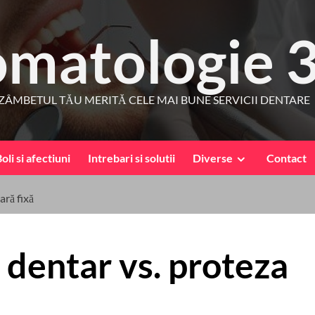
omatologie 
ZÂMBETUL TĂU MERITĂ CELE MAI BUNE SERVICII DENTARE
oli si afectiuni
Intrebari si solutii
Diverse
Contact
ară fixă
 dentar vs. proteza