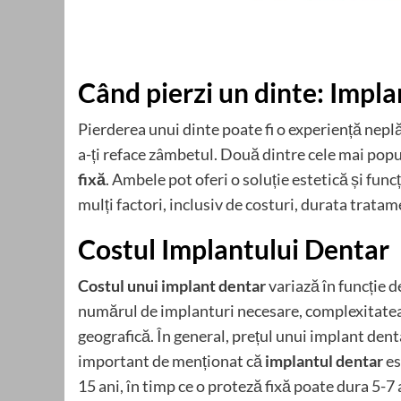
Când pierzi un dinte: Impla
Pierderea unui dinte poate fi o experiență neplă
a-ți reface zâmbetul. Două dintre cele mai pop
fixă
. Ambele pot oferi o soluție estetică și fun
mulți factori, inclusiv de costuri, durata tratam
Costul Implantului Dentar
Costul unui implant dentar
variază în funcție d
numărul de implanturi necesare, complexitatea i
geografică. În general, prețul unui implant denta
important de menționat că
implantul dentar
es
15 ani, în timp ce o proteză fixă poate dura 5-7 