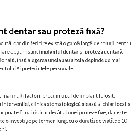
nt dentar sau proteză fixă?
cută, dar din fericire există o gamă largă de soluții pentru
ulare opțiuni sunt
implantul dentar
și
proteza dentară
cțională, însă alegerea uneia sau alteia depinde de mai
entului și preferințele personale.
e mai mulți factori, precum tipul de implant folosit,
ntervenției, clinica stomatologică aleasă și chiar locația
r poate fi mai ridicat decât al unei proteze fixe, dar este
te o investiție pe termen lung, cu o durată de viață de 10-
ani.