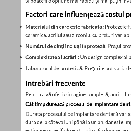
și poate fi o opțiune mai rapidă și mai puțin in
Factori care influențează costul p
Materialul din care este fabricată:
Protezele fi
ceramica, acrilul sau zirconiu, cu prețuri variabi
Numărul de dinți incluși în proteză:
Prețul prot
Complexitatea lucrării:
Un design complex al p
Laboratorul de protetică:
Prețurile pot varia de
Întrebări frecvente
Pentru a vă oferi o imagine completă, am inclus
Cât timp durează procesul de implantare dent
Durata procesului de implantare dentară variază
dura de la câteva luni până la un an, dar este
estimarea specifică pentru situația dumneavoa