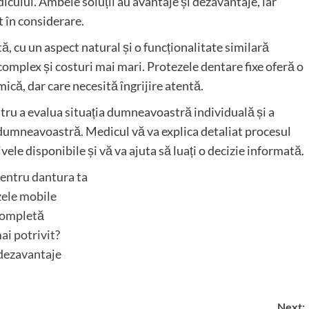
dicului. Ambele soluții au avantaje și dezavantaje, iar
t în considerare.
, cu un aspect natural și o funcționalitate similară
 complex și costuri mai mari. Protezele dentare fixe oferă o
mică, dar care necesită îngrijire atentă.
ntru a evalua situația dumneavoastră individuală și a
 dumneavoastră. Medicul vă va explica detaliat procesul
ele disponibile și vă va ajuta să luați o decizie informată.
pentru dantura ta
zele mobile
 completă
ai potrivit?
 dezavantaje
Next: