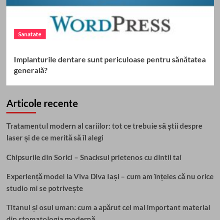
Sanatate
Implanturile dentare sunt periculoase pentru sănătatea
generală?
Articole recente
Tratamentul modern al cariilor: tot ce trebuie să știi despre
laser și de ce merită să îl alegi
Chipsurile din Sorici – Snacksul prietenos cu dintii tai
Experiență model la Viva Diva Iași – cum am înțeles că nu orice
studio mi se potrivește
Titanul și osul uman: cum a apărut cel mai important material
din stomatologia modernă