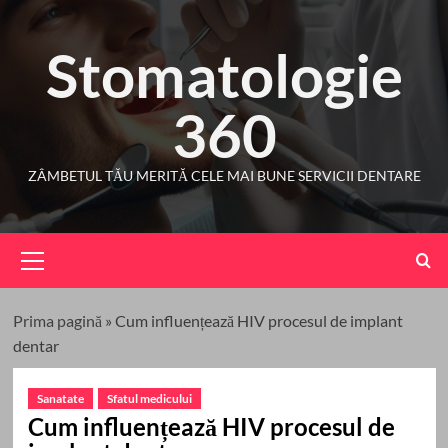
Skip
to
Stomatologie
content
360
ZÂMBETUL TĂU MERITĂ CELE MAI BUNE SERVICII DENTARE
Primary
Menu
Prima pagină
»
Cum influențează HIV procesul de implant
dentar
Sanatate
Sfatul medicului
Cum influențează HIV procesul de