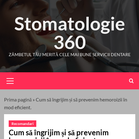
Skip
to
Stomatologie
content
360
ZÂMBETUL TĂU MERITĂ CELE MAI BUNE SERVICII DENTARE
Primary
Menu
Prima pagină
»
Cum să îngrijim și să prevenim hemoroizii în
mod eficient.
Recomandari
Cum să îngrijim și să prevenim