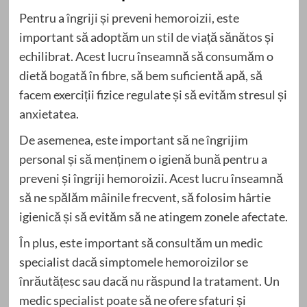
Pentru a îngriji și preveni hemoroizii, este
important să adoptăm un stil de viață sănătos și
echilibrat. Acest lucru înseamnă să consumăm o
dietă bogată în fibre, să bem suficientă apă, să
facem exerciții fizice regulate și să evităm stresul și
anxietatea.
De asemenea, este important să ne îngrijim
personal și să menținem o igienă bună pentru a
preveni și îngriji hemoroizii. Acest lucru înseamnă
să ne spălăm mâinile frecvent, să folosim hârtie
igienică și să evităm să ne atingem zonele afectate.
În plus, este important să consultăm un medic
specialist dacă simptomele hemoroizilor se
înrăutățesc sau dacă nu răspund la tratament. Un
medic specialist poate să ne ofere sfaturi și