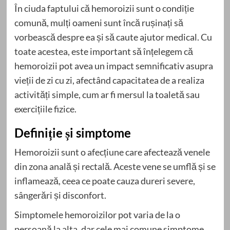
În ciuda faptului că hemoroizii sunt o condiție
comună, mulți oameni sunt încă rușinați să
vorbească despre ea și să caute ajutor medical. Cu
toate acestea, este important să înțelegem că
hemoroizii pot avea un impact semnificativ asupra
vieții de zi cu zi, afectând capacitatea de a realiza
activități simple, cum ar fi mersul la toaletă sau
exercițiile fizice.
Definiție și simptome
Hemoroizii sunt o afecțiune care afectează venele
din zona anală și rectală. Aceste vene se umflă și se
inflamează, ceea ce poate cauza dureri severe,
sângerări și disconfort.
Simptomele hemoroizilor pot varia de la o
persoană la alta, dar cele mai comune simptome