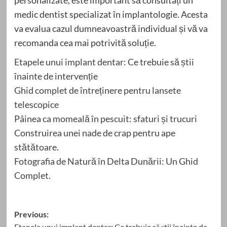
medic dentist specializat în implantologie. Acesta
va evalua cazul dumneavoastră individual și vă va
recomanda cea mai potrivită soluție.
Etapele unui implant dentar: Ce trebuie să știi
înainte de intervenție
Ghid complet de întreținere pentru lansete
telescopice
Pâinea ca momeală în pescuit: sfaturi și trucuri
Construirea unei nade de crap pentru ape
stătătoare.
Fotografia de Natură în Delta Dunării: Un Ghid
Complet.
Post
Previous:
Etapele unui implant dentar: Ce trebuie să știi înainte de