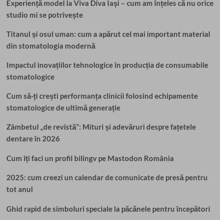
Experiență model la Viva Diva Iași – cum am înțeles că nu orice
studio mi se potrivește
Titanul și osul uman: cum a apărut cel mai important material
din stomatologia modernă
Impactul inovațiilor tehnologice în producția de consumabile
stomatologice
Cum să-ți crești performanța clinicii folosind echipamente
stomatologice de ultimă generație
Zâmbetul „de revistă”: Mituri și adevăruri despre fațetele
dentare în 2026
Cum îți faci un profil bilingv pe Mastodon România
2025: cum creezi un calendar de comunicate de presă pentru
tot anul
Ghid rapid de simboluri speciale la păcănele pentru începători