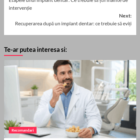
navigation
intervenție
Next:
Recuperarea după un implant dentar: ce trebuie să eviți
Te-ar putea interesa si:
Recomandari