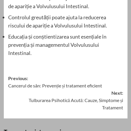
de apariție a Volvulusului Intestinal.
Controlul greutății poate ajuta la reducerea
riscului de apariție a Volvulusului Intestinal.
Educația și conștientizarea sunt esențiale în
prevenția și managementul Volvulusului
Intestinal.
Post
Previous:
Cancerul de sân: Prevenție și tratament eficient
navigation
Next:
Tulburarea Psihotică Acută: Cauze, Simptome și
Tratament