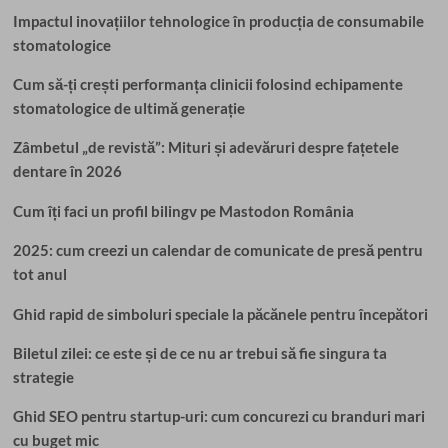
Impactul inovațiilor tehnologice în producția de consumabile
stomatologice
Cum să-ți crești performanța clinicii folosind echipamente
stomatologice de ultimă generație
Zâmbetul „de revistă”: Mituri și adevăruri despre fațetele
dentare în 2026
Cum îți faci un profil bilingv pe Mastodon România
2025: cum creezi un calendar de comunicate de presă pentru
tot anul
Ghid rapid de simboluri speciale la păcănele pentru începători
Biletul zilei: ce este și de ce nu ar trebui să fie singura ta
strategie
Ghid SEO pentru startup-uri: cum concurezi cu branduri mari
cu buget mic