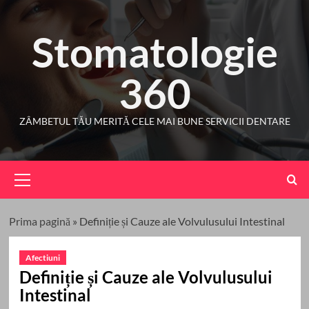
Skip
to
Stomatologie
content
360
ZÂMBETUL TĂU MERITĂ CELE MAI BUNE SERVICII DENTARE
Primary
Menu
Prima pagină
»
Definiție și Cauze ale Volvulusului Intestinal
Afectiuni
Definiție și Cauze ale Volvulusului
Intestinal