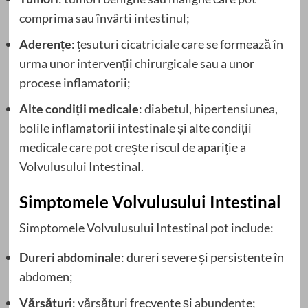
comprima sau învârti intestinul;
Aderențe
: țesuturi cicatriciale care se formează în
urma unor intervenții chirurgicale sau a unor
procese inflamatorii;
Alte condiții medicale
: diabetul, hipertensiunea,
bolile inflamatorii intestinale și alte condiții
medicale care pot crește riscul de apariție a
Volvulusului Intestinal.
Simptomele Volvulusului Intestinal
Simptomele Volvulusului Intestinal pot include:
Dureri abdominale
: dureri severe și persistente în
abdomen;
Vărsături
: vărsături frecvente și abundente;