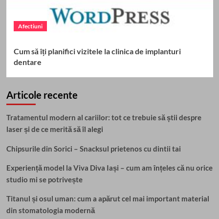
Afectiuni
Cum să îți planifici vizitele la clinica de implanturi
dentare
Articole recente
Tratamentul modern al cariilor: tot ce trebuie să știi despre
laser și de ce merită să îl alegi
Chipsurile din Sorici – Snacksul prietenos cu dintii tai
Experiență model la Viva Diva Iași – cum am înțeles că nu orice
studio mi se potrivește
Titanul și osul uman: cum a apărut cel mai important material
din stomatologia modernă