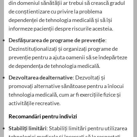
din domeniul sănătății ar trebui să crească gradul
de conștientizare cu privire la problema
dependenței de tehnologia medicală și să își
informeze pacienții despre riscurile acesteia.
Desfășurarea de programe de prevenție
:
Dezinstituționalizați și organizați programe de
prevenție pentru a ajuta oamenii să se îndepărteze
de dependența de tehnologia medicală.
Dezvoltarea dealternative
: Dezvoltați și
promovați alternative sănătoase pentru a înlocui
tehnologia medicală, cum ar fi exercițiile fizice și
activitățile recreative.
Recomandări pentru indivizi
Stabiliți limitări
: Stabiliți limitări pentru utilizarea
tehnologiei medicale și încercați să le respectați.