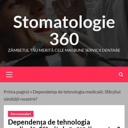
Skip
to
Stomatologie
content
360
ZÂMBETUL TĂU MERITĂ CELE MAI BUNE SERVICII DENTARE
Primary
Menu
Prima pagină
»
Dependența de tehnologia medicală: Sfârșitul
sănătății noastre?
Recomandari
Dependența de tehnologia