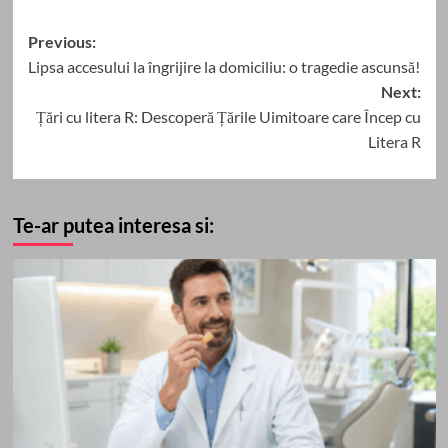
Post
Previous:
Lipsa accesului la îngrijire la domiciliu: o tragedie ascunsă!
navigation
Next:
Țări cu litera R: Descoperă Țările Uimitoare care Încep cu
Litera R
Te-ar putea interesa si: