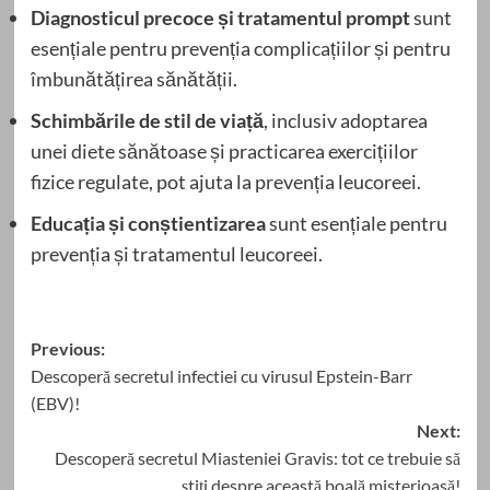
Diagnosticul precoce și tratamentul prompt
sunt
esențiale pentru prevenția complicațiilor și pentru
îmbunătățirea sănătății.
Schimbările de stil de viață
, inclusiv adoptarea
unei diete sănătoase și practicarea exercițiilor
fizice regulate, pot ajuta la prevenția leucoreei.
Educația și conștientizarea
sunt esențiale pentru
prevenția și tratamentul leucoreei.
Post
Previous:
Descoperă secretul infectiei cu virusul Epstein-Barr
navigation
(EBV)!
Next:
Descoperă secretul Miasteniei Gravis: tot ce trebuie să
știți despre această boală misterioasă!