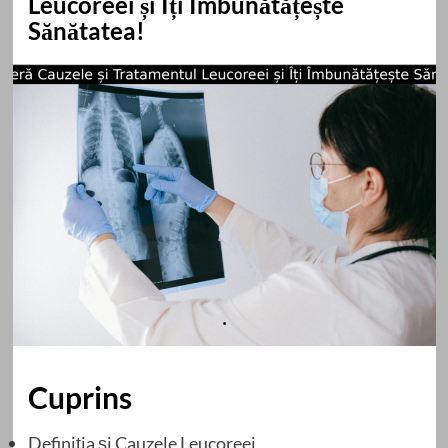
Leucoreei și Îți Îmbunătățește
Sănătatea!
Cuprins
Definiția și Cauzele Leucoreei