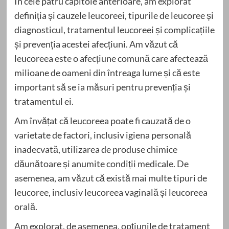
În cele patru capitole anterioare, am explorat
definiția și cauzele leucoreei, tipurile de leucoree și
diagnosticul, tratamentul leucoreei și complicațiile
și prevenția acestei afecțiuni. Am văzut că
leucoreea este o afecțiune comună care afectează
milioane de oameni din întreaga lume și că este
important să se ia măsuri pentru prevenția și
tratamentul ei.
Am învățat că leucoreea poate fi cauzată de o
varietate de factori, inclusiv igiena personală
inadecvată, utilizarea de produse chimice
dăunătoare și anumite condiții medicale. De
asemenea, am văzut că există mai multe tipuri de
leucoree, inclusiv leucoreea vaginală și leucoreea
orală.
Am explorat, de asemenea, opțiunile de tratament