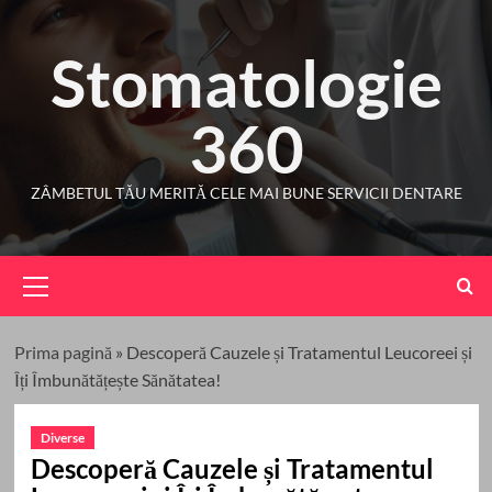
Skip
to
Stomatologie
content
360
ZÂMBETUL TĂU MERITĂ CELE MAI BUNE SERVICII DENTARE
Primary
Menu
Prima pagină
»
Descoperă Cauzele și Tratamentul Leucoreei și
Îți Îmbunătățește Sănătatea!
Diverse
Descoperă Cauzele și Tratamentul