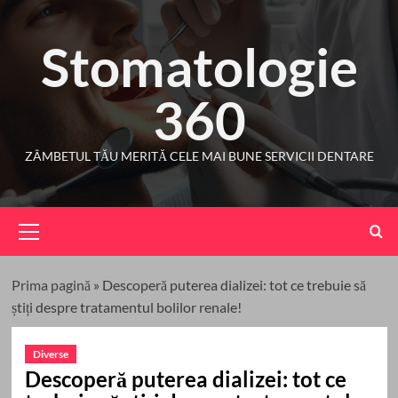
Skip
to
Stomatologie
content
360
ZÂMBETUL TĂU MERITĂ CELE MAI BUNE SERVICII DENTARE
Primary
Menu
Prima pagină
»
Descoperă puterea dializei: tot ce trebuie să
știți despre tratamentul bolilor renale!
Diverse
Descoperă puterea dializei: tot ce