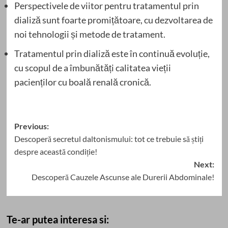
Perspectivele de viitor pentru tratamentul prin
dializă sunt foarte promițătoare, cu dezvoltarea de
noi tehnologii și metode de tratament.
Tratamentul prin dializă este în continuă evoluție,
cu scopul de a îmbunătăți calitatea vieții
pacienților cu boală renală cronică.
Post
Previous:
Descoperă secretul daltonismului: tot ce trebuie să știți
navigation
despre această condiție!
Next:
Descoperă Cauzele Ascunse ale Durerii Abdominale!
Te-ar putea interesa si: