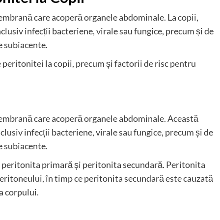
 membrană care acoperă organele abdominale. La copii,
nclusiv infecții bacteriene, virale sau fungice, precum și de
e subiacente.
 peritonitei la copii, precum și factorii de risc pentru
o membrană care acoperă organele abdominale. Această
nclusiv infecții bacteriene, virale sau fungice, precum și de
e subiacente.
i: peritonita primară și peritonita secundară. Peritonita
eritoneului, în timp ce peritonita secundară este cauzată
a corpului.