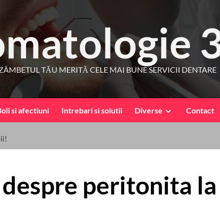
omatologie 
ZÂMBETUL TĂU MERITĂ CELE MAI BUNE SERVICII DENTARE
oli si afectiuni
Intrebari si solutii
Diverse
Contact
ii!
despre peritonita la