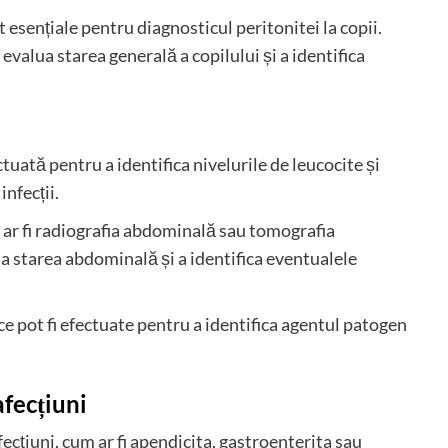
t esențiale pentru diagnosticul peritonitei la copii.
valua starea generală a copilului și a identifica
ctuată pentru a identifica nivelurile de leucocite și
infecții.
 ar fi radiografia abdominală sau tomografia
ua starea abdominală și a identifica eventualele
ce pot fi efectuate pentru a identifica agentul patogen
afecțiuni
fecțiuni, cum ar fi apendicita, gastroenterita sau