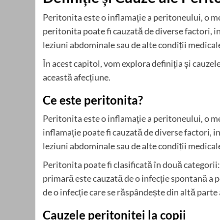
Peritonita este o inflamație a peritoneului, o
peritonita poate fi cauzată de diverse factori, i
leziuni abdominale sau de alte condiții medical
În acest capitol, vom explora definiția și cauzele
această afecțiune.
Ce este peritonita?
Peritonita este o inflamație a peritoneului, 
inflamație poate fi cauzată de diverse factori, i
leziuni abdominale sau de alte condiții medical
Peritonita poate fi clasificată în două categori
primară este cauzată de o infecție spontană a p
de o infecție care se răspândește din altă parte 
Cauzele peritonitei la copii