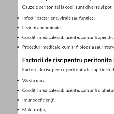
Cauzele peritonitei la copii sunt diverse și pot 
Infecții bacteriene, virale sau fungice;
Leziuni abdominale;
Condiții medicale subiacente, cum ar fi apendici
Proceduri medicale, cum ar fi biopsia sau interv
Factorii de risc pentru peritonita 
Factorii de risc pentru peritonita la copii includ
Vârsta mică;
Condiții medicale subiacente, cum ar fi diabetul
Imunodeficiență;
Malnutriția;