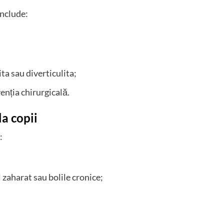
include:
ta sau diverticulita;
enția chirurgicală.
la copii
:
 zaharat sau bolile cronice;