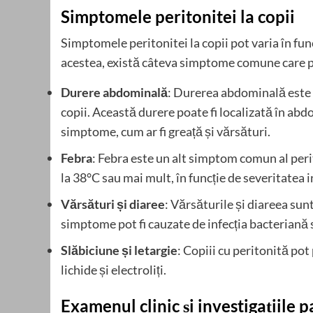
Simptomele peritonitei la copii
Simptomele peritonitei la copii pot varia în func
acestea, există câteva simptome comune care po
Durere abdominală
: Durerea abdominală este 
copii. Această durere poate fi localizată în abdo
simptome, cum ar fi greață și vărsături.
Febra
: Febra este un alt simptom comun al peri
la 38°C sau mai mult, în funcție de severitatea in
Vărsături și diaree
: Vărsăturile și diareea sun
simptome pot fi cauzate de infecția bacteriană s
Slăbiciune și letargie
: Copiii cu peritonită pot
lichide și electroliți.
Examenul clinic și investigațiile p