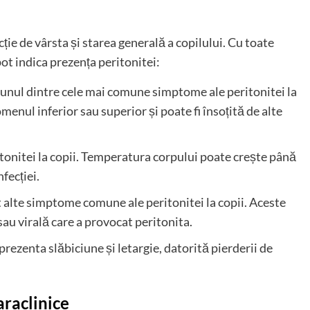
ție de vârsta și starea generală a copilului. Cu toate
t indica prezența peritonitei:
unul dintre cele mai comune simptome ale peritonitei la
menul inferior sau superior și poate fi însoțită de alte
tonitei la copii. Temperatura corpului poate crește până
fecției.
t alte simptome comune ale peritonitei la copii. Aceste
au virală care a provocat peritonita.
 prezenta slăbiciune și letargie, datorită pierderii de
araclinice