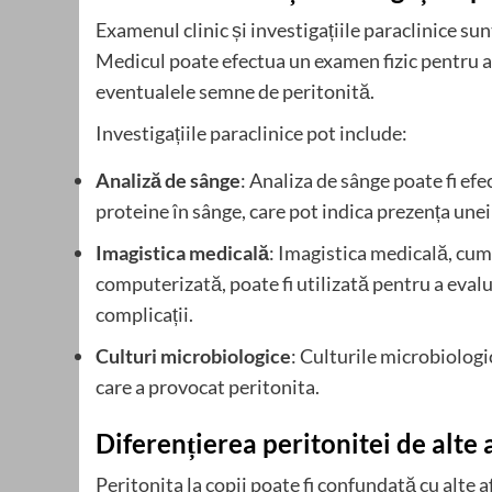
Examenul clinic și investigațiile paraclinice sun
Medicul poate efectua un examen fizic pentru a e
eventualele semne de peritonită.
Investigațiile paraclinice pot include:
Analiză de sânge
: Analiza de sânge poate fi efe
proteine în sânge, care pot indica prezența unei 
Imagistica medicală
: Imagistica medicală, cum
computerizată, poate fi utilizată pentru a eval
complicații.
Culturi microbiologice
: Culturile microbiologi
care a provocat peritonita.
Diferențierea peritonitei de alte 
Peritonita la copii poate fi confundată cu alte a