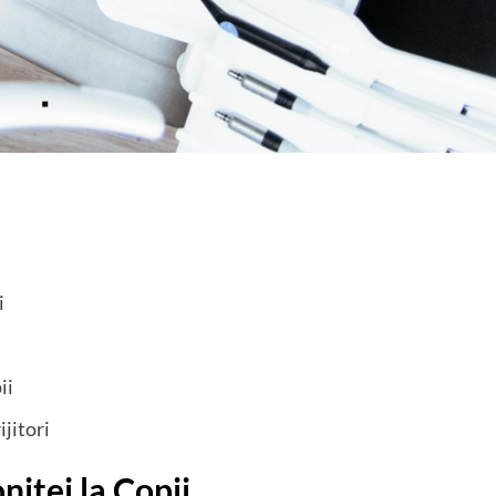
i
ii
jitori
nitei la Copii