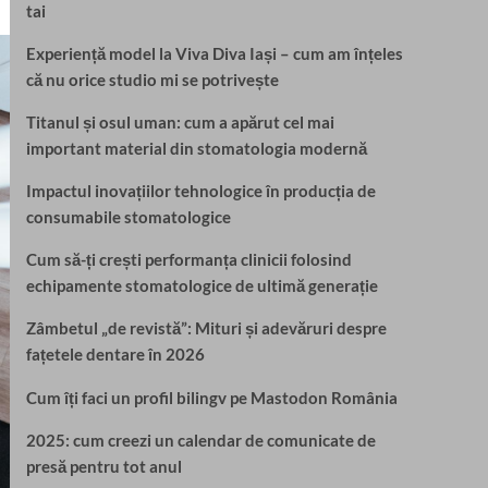
tai
Experiență model la Viva Diva Iași – cum am înțeles
că nu orice studio mi se potrivește
Titanul și osul uman: cum a apărut cel mai
important material din stomatologia modernă
Impactul inovațiilor tehnologice în producția de
consumabile stomatologice
Cum să-ți crești performanța clinicii folosind
echipamente stomatologice de ultimă generație
Zâmbetul „de revistă”: Mituri și adevăruri despre
fațetele dentare în 2026
Cum îți faci un profil bilingv pe Mastodon România
2025: cum creezi un calendar de comunicate de
presă pentru tot anul