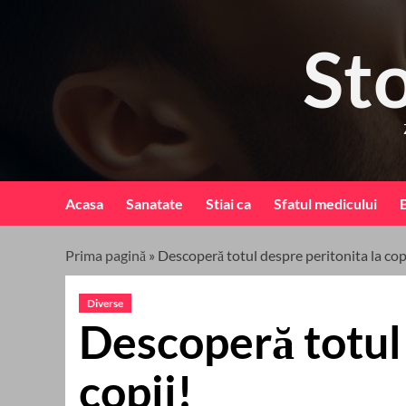
Skip
to
St
content
Acasa
Sanatate
Stiai ca
Sfatul medicului
B
Prima pagină
»
Descoperă totul despre peritonita la cop
Diverse
Descoperă totul 
copii!