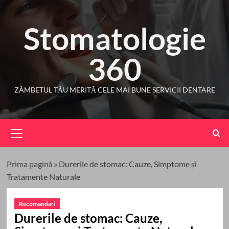
Skip
to
Stomatologie
content
360
ZÂMBETUL TĂU MERITĂ CELE MAI BUNE SERVICII DENTARE
Primary
Menu
Prima pagină
»
Durerile de stomac: Cauze, Simptome și
Tratamente Naturale
Recomandari
Durerile de stomac: Cauze,