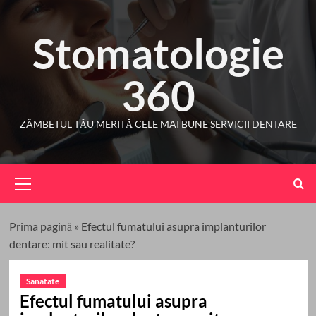
Skip
to
Stomatologie
content
360
ZÂMBETUL TĂU MERITĂ CELE MAI BUNE SERVICII DENTARE
Primary
Menu
Prima pagină
»
Efectul fumatului asupra implanturilor
dentare: mit sau realitate?
Sanatate
Efectul fumatului asupra