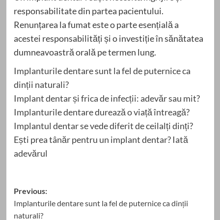
responsabilitate din partea pacientului.
Renunțarea la fumat este o parte esențială a
acestei responsabilități și o investiție în sănătatea
dumneavoastră orală pe termen lung.
Implanturile dentare sunt la fel de puternice ca
dinții naturali?
Implant dentar și frica de infecții: adevăr sau mit?
Implanturile dentare durează o viață întreagă?
Implantul dentar se vede diferit de ceilalți dinți?
Ești prea tânăr pentru un implant dentar? Iată
adevărul
Post
Previous:
Implanturile dentare sunt la fel de puternice ca dinții
navigation
naturali?