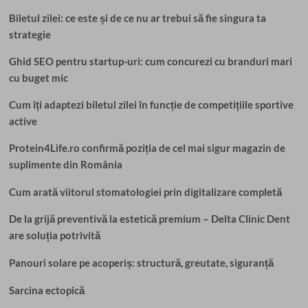
Biletul zilei: ce este și de ce nu ar trebui să fie singura ta
strategie
Ghid SEO pentru startup-uri: cum concurezi cu branduri mari
cu buget mic
Cum îți adaptezi biletul zilei în funcție de competițiile sportive
active
Protein4Life.ro confirmă poziția de cel mai sigur magazin de
suplimente din România
Cum arată viitorul stomatologiei prin digitalizare completă
De la grijă preventivă la estetică premium – Delta Clinic Dent
are soluția potrivită
Panouri solare pe acoperiș: structură, greutate, siguranță
Sarcina ectopică