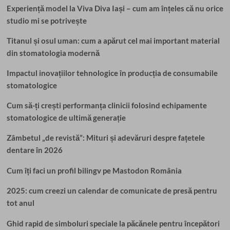
Experiență model la Viva Diva Iași – cum am înțeles că nu orice
studio mi se potrivește
Titanul și osul uman: cum a apărut cel mai important material
din stomatologia modernă
Impactul inovațiilor tehnologice în producția de consumabile
stomatologice
Cum să-ți crești performanța clinicii folosind echipamente
stomatologice de ultimă generație
Zâmbetul „de revistă”: Mituri și adevăruri despre fațetele
dentare în 2026
Cum îți faci un profil bilingv pe Mastodon România
2025: cum creezi un calendar de comunicate de presă pentru
tot anul
Ghid rapid de simboluri speciale la păcănele pentru începători