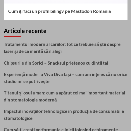
Cum îți faci un profil bilingv pe Mastodon România
Articole recente
Tratamentul modern al cariilor: tot ce trebuie să știi despre
laser și de ce merită să îl alegi
Chipsurile din Sorici – Snacksul prietenos cu dintii tai
Experiență model la Viva Diva Iași – cum am înțeles că nu orice
studio mi se potrivește
Titanul și osul uman: cum a apărut cel mai important material
din stomatologia modernă
Impactul inovațiilor tehnologice în producția de consumabile
stomatologice
Cum să-ți crești performanța clinicii folosind echipamente