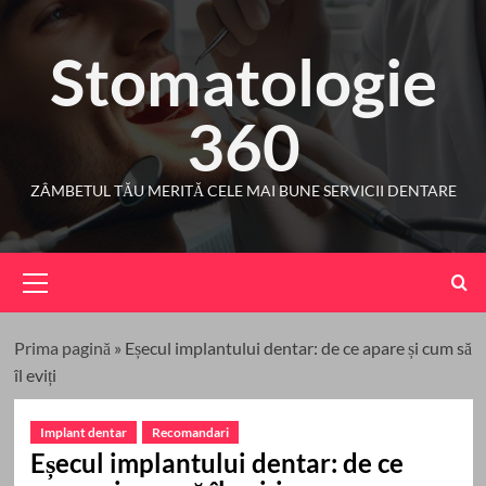
Skip
to
Stomatologie
content
360
ZÂMBETUL TĂU MERITĂ CELE MAI BUNE SERVICII DENTARE
Primary
Menu
Prima pagină
»
Eșecul implantului dentar: de ce apare și cum să
îl eviți
Implant dentar
Recomandari
Eșecul implantului dentar: de ce