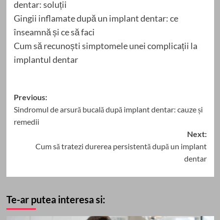
dentar: soluții
Gingii inflamate după un implant dentar: ce
înseamnă și ce să faci
Cum să recunoști simptomele unei complicații la
implantul dentar
Post
Previous:
Sindromul de arsură bucală după implant dentar: cauze și
navigation
remedii
Next:
Cum să tratezi durerea persistentă după un implant
dentar
Te-ar putea interesa si: