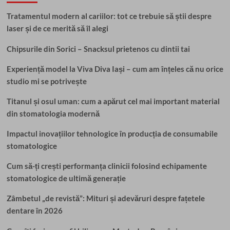
Tratamentul modern al cariilor: tot ce trebuie să știi despre
laser și de ce merită să îl alegi
Chipsurile din Sorici – Snacksul prietenos cu dintii tai
Experiență model la Viva Diva Iași – cum am înțeles că nu orice
studio mi se potrivește
Titanul și osul uman: cum a apărut cel mai important material
din stomatologia modernă
Impactul inovațiilor tehnologice în producția de consumabile
stomatologice
Cum să-ți crești performanța clinicii folosind echipamente
stomatologice de ultimă generație
Zâmbetul „de revistă”: Mituri și adevăruri despre fațetele
dentare în 2026