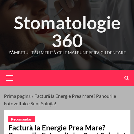
Skip
to
Stomatologie
content
360
ZÂMBETUL TĂU MERITĂ CELE MAI BUNE SERVICII DENTARE
Primary
Menu
Prima pagină
»
Factură la Energie Prea Mare? Panourile
Fotovoltaice Sunt Soluția!
Recomandari
Factură la Energie Prea Mare?