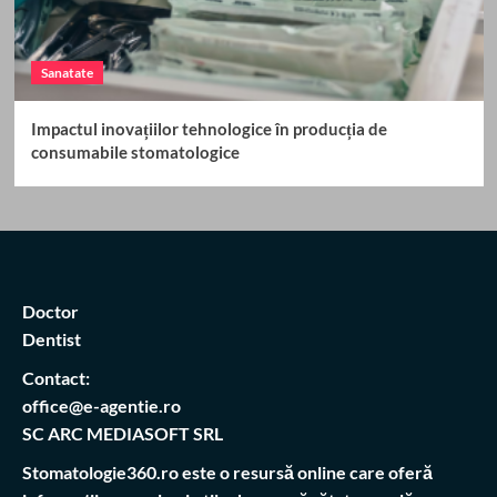
Sanatate
Impactul inovațiilor tehnologice în producția de
consumabile stomatologice
Doctor
Dentist
Contact
:
office@e-agentie.ro
SC ARC MEDIASOFT SRL
Stomatologie360.ro
este o resursă online care oferă