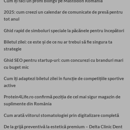
Cum îți faci un profil bilingv pe Mastodon România
2025: cum creezi un calendar de comunicate de presă pentru
tot anul
Ghid rapid de simboluri speciale la păcănele pentru începători
Biletul zilei: ce este și de ce nu ar trebui să fie singura ta
strategie
Ghid SEO pentru startup-uri: cum concurezi cu branduri mari
cu buget mic
Cum îți adaptezi biletul zilei în funcție de competițiile sportive
active
Protein4Life.ro confirmă poziția de cel mai sigur magazin de
suplimente din România
Cum arată viitorul stomatologiei prin digitalizare completă
De la grijă preventivă la estetică premium – Delta Clinic Dent