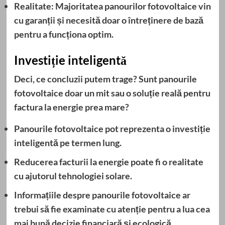
Realitate: Majoritatea
panourilor fotovoltaice
vin
cu garanții și necesită doar o întreținere de bază
pentru a funcționa optim.
Investiție inteligentă
Deci, ce concluzii putem trage? Sunt
panourile
fotovoltaice
doar un mit sau o soluție reală pentru
factura la energie prea mare?
Panourile fotovoltaice
pot reprezenta o investiție
inteligentă pe termen lung.
Reducerea facturii la energie
poate fi o realitate
cu ajutorul tehnologiei solare.
Informațiile despre
panourile fotovoltaice
ar
trebui să fie examinate cu atenție pentru a lua cea
mai bună decizie financiară și ecologică.