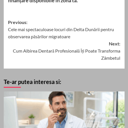
finanțare disponibile în zona ta.
Post
Previous:
Cele mai spectaculoase locuri din Delta Dunării pentru
navigation
observarea păsărilor migratoare
Next:
Cum Albirea Dentară Profesională Îți Poate Transforma
Zâmbetul
Te-ar putea interesa si: