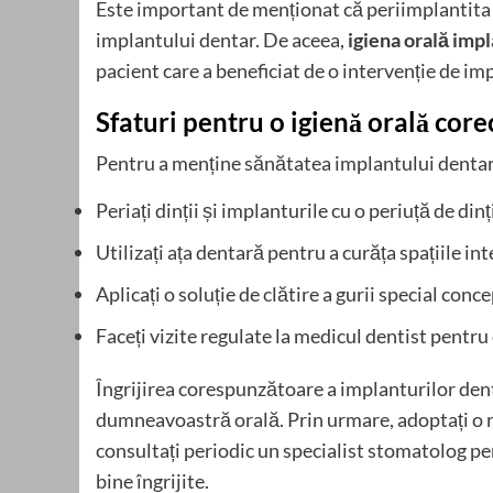
Este important de menționat că periimplantita 
implantului dentar. De aceea,
igiena orală imp
pacient care a beneficiat de o intervenție de im
Sfaturi pentru o igienă orală core
Pentru a menține sănătatea implantului dentar,
Periați dinții și implanturile cu o periuță de dinț
Utilizați ața dentară pentru a curăța spațiile in
Aplicați o soluție de clătire a gurii special con
Faceți vizite regulate la medicul dentist pentru
Îngrijirea corespunzătoare a implanturilor dent
dumneavoastră orală. Prin urmare, adoptați o 
consultați periodic un specialist stomatolog p
bine îngrijite.