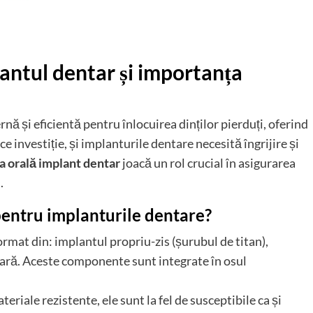
lantul dentar și importanța
ă și eficientă pentru înlocuirea dinților pierduți, oferind
ce investiție, și implanturile dentare necesită îngrijire și
a orală implant dentar
joacă un rol crucial în asigurarea
.
 pentru implanturile dentare?
mat din: implantul propriu-zis (șurubul de titan),
ară. Aceste componente sunt integrate în osul
riale rezistente, ele sunt la fel de susceptibile ca și