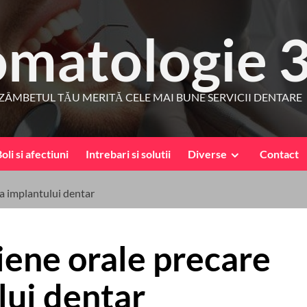
omatologie 
ZÂMBETUL TĂU MERITĂ CELE MAI BUNE SERVICII DENTARE
oli si afectiuni
Intrebari si solutii
Diverse
Contact
ra implantului dentar
iene orale precare
lui dentar