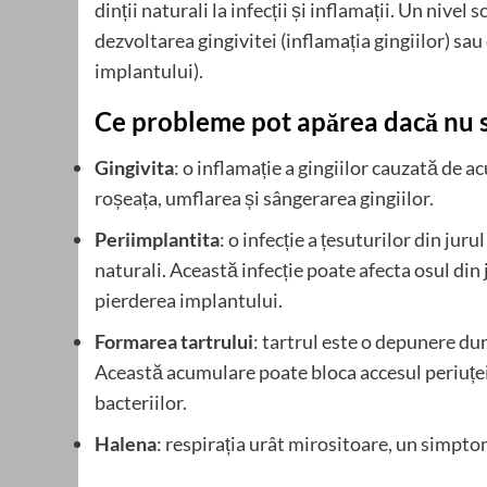
dinții naturali la infecții și inflamații. Un nivel 
dezvoltarea gingivitei (inflamația gingiilor) sau 
implantului).
Ce probleme pot apărea dacă nu se
Gingivita
: o inflamație a gingiilor cauzată de 
roșeața, umflarea și sângerarea gingiilor.
Periimplantita
: o infecție a țesuturilor din jur
naturali. Această infecție poate afecta osul din 
pierderea implantului.
Formarea tartrului
: tartrul este o depunere dur
Această acumulare poate bloca accesul periuței 
bacteriilor.
Halena
: respirația urât mirositoare, un simptom