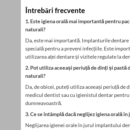
Întrebări frecvente
1. Este igiena orală mai importantă pentru paci
naturali?
Da, este mai importantă. Implanturile dentare su
specială pentru a preveni infecțiile. Este import
utilizarea aței dentare și vizitele regulate la d
2. Pot utiliza aceeași periuță de dinți și pastă
naturali?
Da, de obicei, puteți utiliza aceeași periuță de d
medicul dentist sau cu igienistul dentar pentru 
dumneavoastră.
3. Ce se întâmplă dacă neglijez igiena orală în
Neglijarea igienei orale în jurul implantului dent