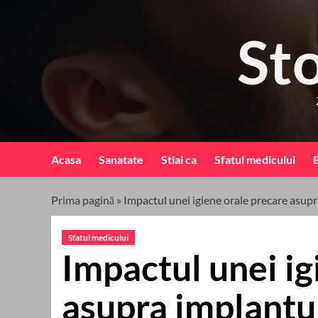
Skip
to
St
content
Acasa
Sanatate
Stiai ca
Sfatul medicului
B
Prima pagină
»
Impactul unei igiene orale precare asup
Sfatul medicului
Impactul unei ig
asupra implantu