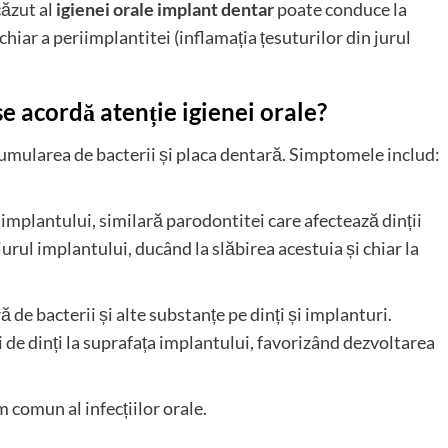
scăzut al
igienei orale implant dentar
poate conduce la
chiar a periimplantitei (inflamația țesuturilor din jurul
 acordă atenție igienei orale?
acumularea de bacterii și placa dentară. Simptomele includ:
ul implantului, similară parodontitei care afectează dinții
jurul implantului, ducând la slăbirea acestuia și chiar la
ă de bacterii și alte substanțe pe dinți și implanturi.
de dinți la suprafața implantului, favorizând dezvoltarea
 comun al infecțiilor orale.