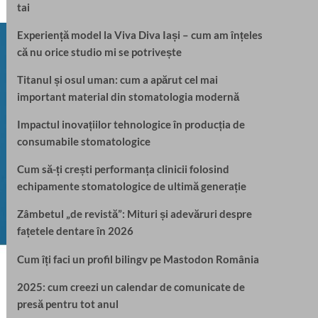
tai
Experiență model la Viva Diva Iași – cum am înțeles
că nu orice studio mi se potrivește
Titanul și osul uman: cum a apărut cel mai
important material din stomatologia modernă
Impactul inovațiilor tehnologice în producția de
consumabile stomatologice
Cum să-ți crești performanța clinicii folosind
echipamente stomatologice de ultimă generație
Zâmbetul „de revistă”: Mituri și adevăruri despre
fațetele dentare în 2026
Cum îți faci un profil bilingv pe Mastodon România
2025: cum creezi un calendar de comunicate de
presă pentru tot anul