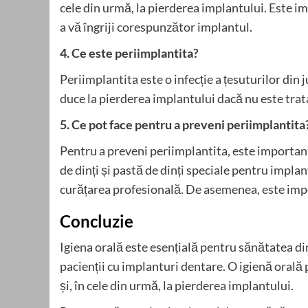
cele din urmă, la pierderea implantului. Este i
a vă îngriji corespunzător implantul.
4. Ce este periimplantita?
Periimplantita este o infecție a țesuturilor din
duce la pierderea implantului dacă nu este trat
5. Ce pot face pentru a preveni periimplantita
Pentru a preveni periimplantita, este important 
de dinți și pastă de dinți speciale pentru implan
curățarea profesională. De asemenea, este impo
Concluzie
Igiena orală este esențială pentru sănătatea din
pacienții cu implanturi dentare. O igienă orală p
și, în cele din urmă, la pierderea implantului.