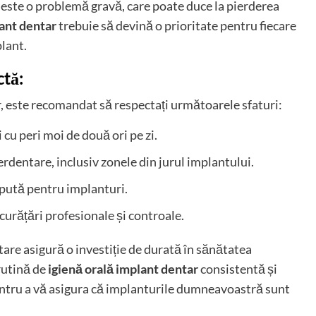
este o problemă gravă, care poate duce la pierderea
lant dentar
trebuie să devină o prioritate pentru fiecare
plant.
ctă:
 este recomandat să respectați următoarele sfaturi:
i cu peri moi de două ori pe zi.
terdentare, inclusiv zonele din jurul implantului.
cepută pentru implanturi.
 curățări profesionale și controale.
are asigură o investiție de durată în sănătatea
rutină de
igienă orală implant dentar
consistentă și
entru a vă asigura că implanturile dumneavoastră sunt