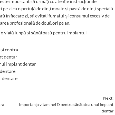
ste important să urmați cu atenție instrucțiunile
i pe zi cu o periuță de dinți moale și pastă de dinți specială
ră în fiecare zi, să evitați fumatul și consumul excesiv de
țarea profesională de două ori pe an.
a o viață lungă și sănătoasă pentru implantul
și contra
nt dentar
nui implant dentar
e dentare
r dentare
Next:
tra
Importanța vitaminei D pentru sănătatea unui implant
dentar