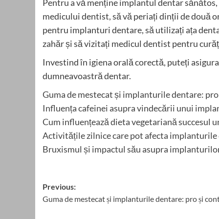
Pentru a vă menține implantul dentar sănătos, e
medicului dentist, să vă periați dinții de două or
pentru implanturi dentare, să utilizați ața denta
zahăr și să vizitați medicul dentist pentru cură
Investind în igiena orală corectă, puteți asigur
dumneavoastră dentar.
Guma de mestecat și implanturile dentare: pro 
Influența cafeinei asupra vindecării unui impla
Cum influențează dieta vegetariană succesul u
Activitățile zilnice care pot afecta implanturil
Bruxismul și impactul său asupra implanturilo
Post
Previous:
Guma de mestecat și implanturile dentare: pro și con
navigation