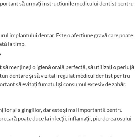
mportant să urmați instrucțiunile medicului dentist pentru
 jurul implantului dentar. Este o afecțiune gravă care poate
ată la timp.
?
să mențineți o igienă orală perfectă, să utilizați o periuță
turi dentare și să vizitați regulat medicul dentist pentru
rtant să evitați fumatul și consumul excesiv de zahăr.
ților și a gingiilor, dar este și mai importantă pentru
recară poate duce la infecții, inflamații, pierderea osului