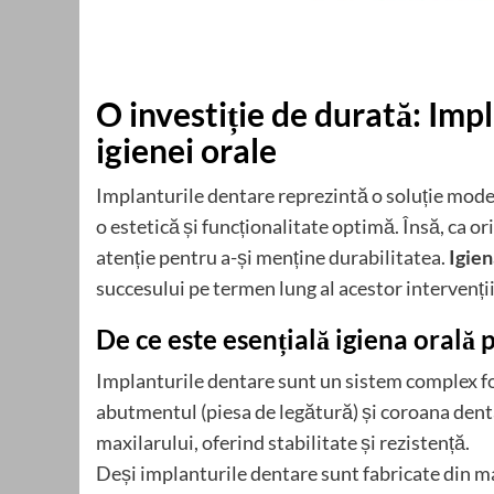
O investiție de durată: Imp
igienei orale
Implanturile dentare reprezintă o soluție modern
o estetică și funcționalitate optimă. Însă, ca ori
atenție pentru a-și menține durabilitatea.
Igien
succesului pe termen lung al acestor intervenții
De ce este esențială igiena orală
Implanturile dentare sunt un sistem complex for
abutmentul (piesa de legătură) și coroana dent
maxilarului, oferind stabilitate și rezistență.
Deși implanturile dentare sunt fabricate din mate