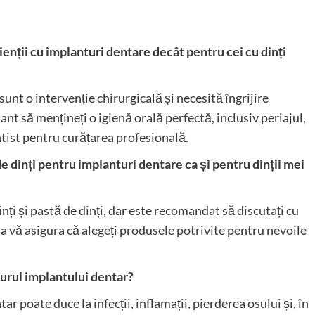
enții cu implanturi dentare decât pentru cei cu dinți
nt o intervenție chirurgicală și necesită îngrijire
ant să mențineți o igienă orală perfectă, inclusiv periajul,
entist pentru curățarea profesională.
 de dinți pentru implanturi dentare ca și pentru dinții mei
inți și pastă de dinți, dar este recomandat să discutați cu
a vă asigura că alegeți produsele potrivite pentru nevoile
 jurul implantului dentar?
ar poate duce la infecții, inflamații, pierderea osului și, în