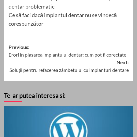
dentar problematic
Ce să faci dacă implantul dentar nu se vindecă
corespunzător
Post
Previous:
Erori în plasarea implantului dentar: cum pot fi corectate
navigation
Next:
Soluții pentru refacerea zâmbetului cu implanturi dentare
Te-ar putea interesa si: