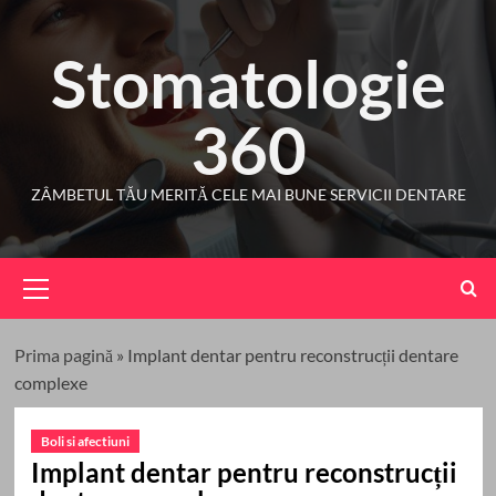
Skip
to
Stomatologie
content
360
ZÂMBETUL TĂU MERITĂ CELE MAI BUNE SERVICII DENTARE
Primary
Menu
Prima pagină
»
Implant dentar pentru reconstrucții dentare
complexe
Boli si afectiuni
Implant dentar pentru reconstrucții