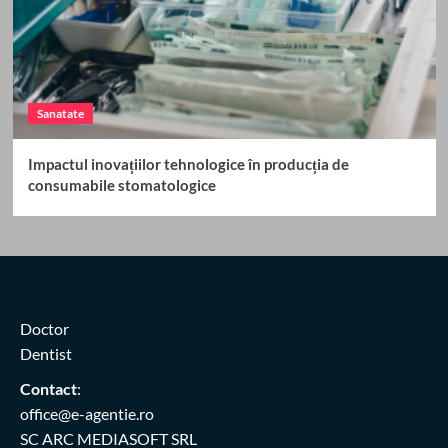
Sanatate
Impactul inovațiilor tehnologice în producția de
consumabile stomatologice
Doctor
Dentist
Contact
:
office@e-agentie.ro
SC ARC MEDIASOFT SRL