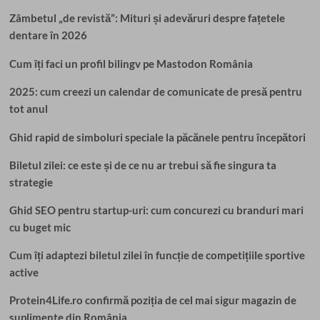
Zâmbetul „de revistă”: Mituri și adevăruri despre fațetele
dentare în 2026
Cum îți faci un profil bilingv pe Mastodon România
2025: cum creezi un calendar de comunicate de presă pentru
tot anul
Ghid rapid de simboluri speciale la păcănele pentru începători
Biletul zilei: ce este și de ce nu ar trebui să fie singura ta
strategie
Ghid SEO pentru startup-uri: cum concurezi cu branduri mari
cu buget mic
Cum îți adaptezi biletul zilei în funcție de competițiile sportive
active
Protein4Life.ro confirmă poziția de cel mai sigur magazin de
suplimente din România