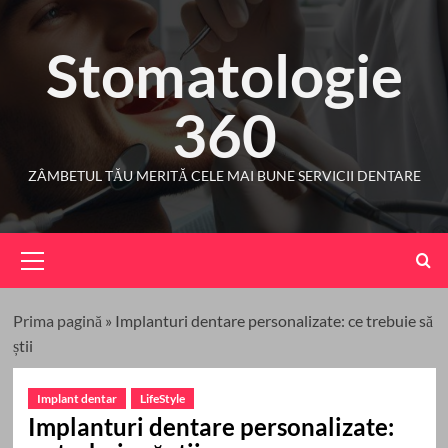
Skip
to
Stomatologie
content
360
ZÂMBETUL TĂU MERITĂ CELE MAI BUNE SERVICII DENTARE
Primary
Menu
Prima pagină
»
Implanturi dentare personalizate: ce trebuie să
știi
Implant dentar
LifeStyle
Implanturi dentare personalizate: