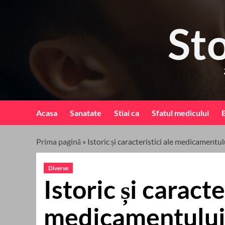
Skip
to
St
content
Acasa
Sanatate
Stiai ca
Sfatul medicului
B
Prima pagină
»
Istoric și caracteristici ale medicamentul
Diverse
Istoric și caracte
medicamentului 