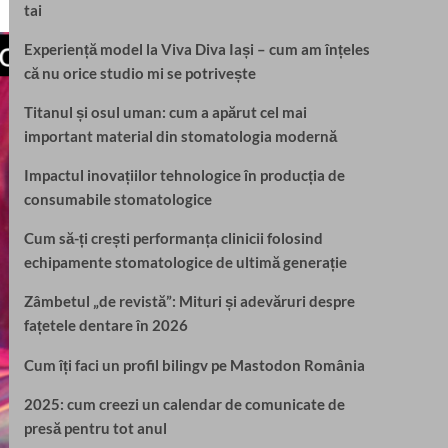
tai
Experiență model la Viva Diva Iași – cum am înțeles
că nu orice studio mi se potrivește
Titanul și osul uman: cum a apărut cel mai
important material din stomatologia modernă
Impactul inovațiilor tehnologice în producția de
consumabile stomatologice
Cum să-ți crești performanța clinicii folosind
echipamente stomatologice de ultimă generație
Zâmbetul „de revistă”: Mituri și adevăruri despre
fațetele dentare în 2026
Cum îți faci un profil bilingv pe Mastodon România
2025: cum creezi un calendar de comunicate de
presă pentru tot anul