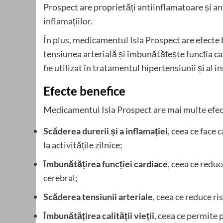
Prospect are proprietăți antiinflamatoare și antip
inflamațiilor.
În plus, medicamentul Isla Prospect are efecte
tensiunea arterială și îmbunătățește funcția ca
fie utilizat în tratamentul hipertensiunii și al i
Efecte benefice
Medicamentul Isla Prospect are mai multe efect
Scăderea durerii și a inflamației
, ceea ce face 
la activitățile zilnice;
Îmbunătățirea funcției cardiace
, ceea ce reduc
cerebral;
Scăderea tensiunii arteriale
, ceea ce reduce ri
Îmbunătățirea calității vieții
, ceea ce permite 