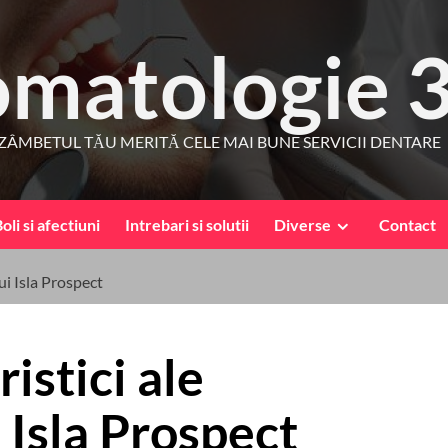
omatologie 
ZÂMBETUL TĂU MERITĂ CELE MAI BUNE SERVICII DENTARE
oli si afectiuni
Intrebari si solutii
Diverse
Contact
ui Isla Prospect
ristici ale
Isla Prospect