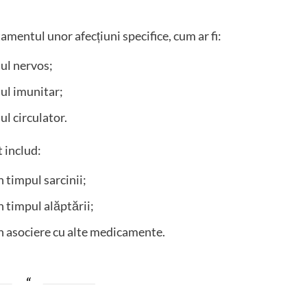
mentul unor afecțiuni specifice, cum ar fi:
mul nervos;
mul imunitar;
ul circulator.
 includ:
 timpul sarcinii;
n timpul alăptării;
în asociere cu alte medicamente.