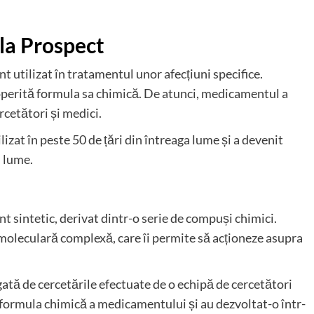
sla Prospect
utilizat în tratamentul unor afecțiuni specifice.
scoperită formula sa chimică. De atunci, medicamentul a
rcetători și medici.
izat în peste 50 de țări din întreaga lume și a devenit
 lume.
sintetic, derivat dintr-o serie de compuși chimici.
moleculară complexă, care îi permite să acționeze asupra
ată de cercetările efectuate de o echipă de cercetători
t formula chimică a medicamentului și au dezvoltat-o într-