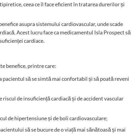
iretice, ceea ce îl face eficient în tratarea durerilor și
 benefice asupra sistemului cardiovascular, unde scade
rdiacă. Acest lucru face ca medicamentul Isla Prospect să
nsuficienței cardiace.
e benefice, printre care:
ca pacientul să se simtă mai confortabil și să poată reveni
e riscul de insuficiență cardiacă și de accident vascular
scul de hipertensiune și de boli cardiovasculare;
pacientului să se bucure de o viață mai sănătoasă și mai