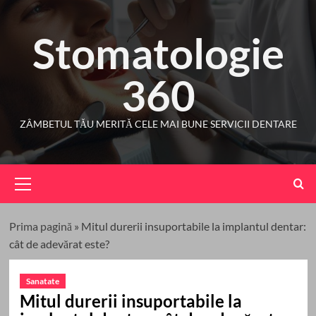
Skip
to
Stomatologie
content
360
ZÂMBETUL TĂU MERITĂ CELE MAI BUNE SERVICII DENTARE
Primary
Menu
Prima pagină
»
Mitul durerii insuportabile la implantul dentar:
cât de adevărat este?
Sanatate
Mitul durerii insuportabile la