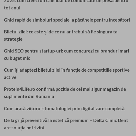
2025: cum creezi un calendar de comunicate de presă pentru
tot anul
Ghid rapid de simboluri speciale la păcănele pentru începători
Biletul zilei: ce este și de ce nu ar trebui să fie singura ta
strategie
Ghid SEO pentru startup-uri: cum concurezi cu branduri mari
cu buget mic
Cum îți adaptezi biletul zilei în funcție de competițiile sportive
active
Protein4Life.ro confirmă poziția de cel mai sigur magazin de
suplimente din România
Cum arată viitorul stomatologiei prin digitalizare completă
De la grijă preventivă la estetică premium – Delta Clinic Dent
are soluția potrivită