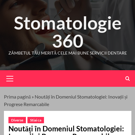
Skip
to
Stomatologie
content
360
ZÂMBETUL TĂU MERITĂ CELE MAI BUNE SERVICII DENTARE
Primary
Menu
Prima pagină
»
Noutăți în Domeniul Stomatologiei: Inovații și
Progrese Remarcabile
Diverse
Stiai ca
Noutăți în Domeniul Stomatologiei: