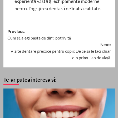
experiență vastă și echipamente moderne
pentru îngrijirea dentară de înaltă calitate.
Post
Previous:
Cum să alegi pasta de dinți potrivită
navigation
Next:
Vizite dentare precoce pentru copii: De ce să le faci chiar
din primul an de viață.
Te-ar putea interesa si: