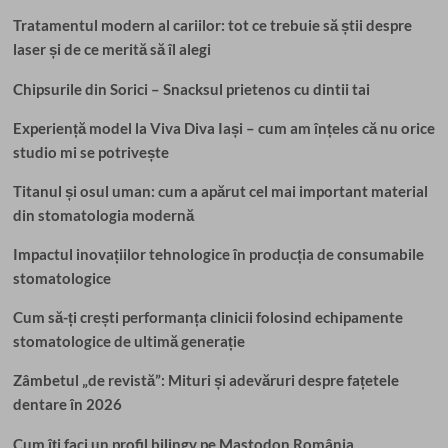
Tratamentul modern al cariilor: tot ce trebuie să știi despre
laser și de ce merită să îl alegi
Chipsurile din Sorici – Snacksul prietenos cu dintii tai
Experiență model la Viva Diva Iași – cum am înțeles că nu orice
studio mi se potrivește
Titanul și osul uman: cum a apărut cel mai important material
din stomatologia modernă
Impactul inovațiilor tehnologice în producția de consumabile
stomatologice
Cum să-ți crești performanța clinicii folosind echipamente
stomatologice de ultimă generație
Zâmbetul „de revistă”: Mituri și adevăruri despre fațetele
dentare în 2026
Cum îți faci un profil bilingv pe Mastodon România