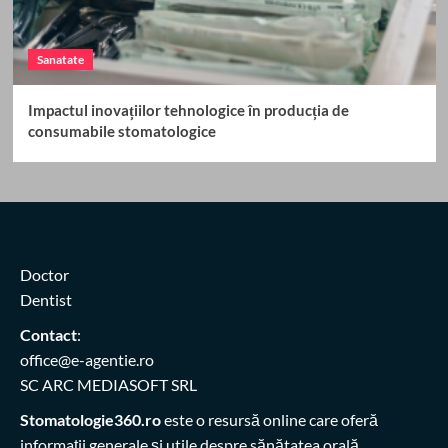
Sanatate
Impactul inovațiilor tehnologice în producția de
consumabile stomatologice
Doctor
Dentist
Contact
:
office@e-agentie.ro
SC ARC MEDIASOFT SRL
Stomatologie360.ro
este o resursă online care oferă
informații generale și utile despre sănătatea orală,