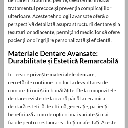
dentare în stadii incipiente, ceea ce facilitează
tratamentul precoce și prevenția complicațiilor
ulterioare. Aceste tehnologii avansate oferă o
perspectivă detaliată asupra structurii dentare și a
țesuturilor adiacente, permițând medicilor să ofere
pacienților o îngrijire personalizată și eficientă.
Materiale Dentare Avansate:
Durabilitate și Estetică Remarcabilă
În ceea ce privește
materialele dentare
,
cercetările continue conduc la dezvoltarea de
compoziții noi și îmbunătățite. De la compozitele
dentare rezistente la uzură până la ceramica
dentară estetică de ultimă generație, pacienții
beneficiază acum de opțiuni mai variate și mai
fiabile pentru restaurarea dinților afectați. Aceste