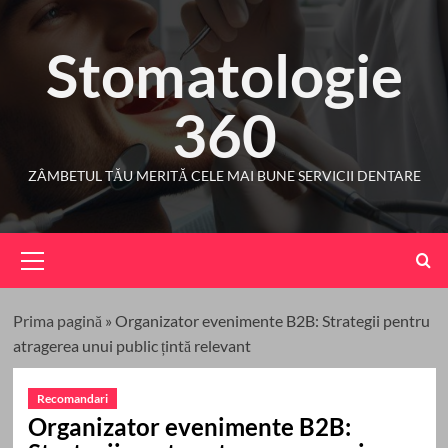
Skip
to
Stomatologie
content
360
ZÂMBETUL TĂU MERITĂ CELE MAI BUNE SERVICII DENTARE
Primary
Menu
Prima pagină
»
Organizator evenimente B2B: Strategii pentru
atragerea unui public țintă relevant
Recomandari
Organizator evenimente B2B: