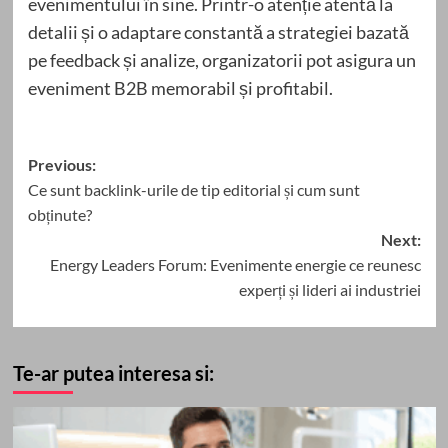
evenimentului în sine. Printr-o atenție atentă la
detalii și o adaptare constantă a strategiei bazată
pe feedback și analize, organizatorii pot asigura un
eveniment B2B memorabil și profitabil.
Post
Previous:
Ce sunt backlink-urile de tip editorial și cum sunt
navigation
obținute?
Next:
Energy Leaders Forum: Evenimente energie ce reunesc
experți și lideri ai industriei
Te-ar putea interesa si: