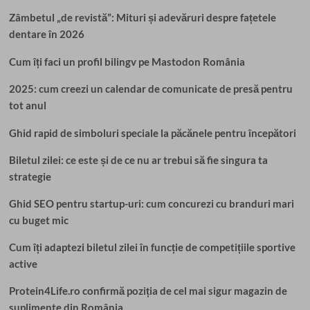
Zâmbetul „de revistă”: Mituri și adevăruri despre fațetele
dentare în 2026
Cum îți faci un profil bilingv pe Mastodon România
2025: cum creezi un calendar de comunicate de presă pentru
tot anul
Ghid rapid de simboluri speciale la păcănele pentru începători
Biletul zilei: ce este și de ce nu ar trebui să fie singura ta
strategie
Ghid SEO pentru startup-uri: cum concurezi cu branduri mari
cu buget mic
Cum îți adaptezi biletul zilei în funcție de competițiile sportive
active
Protein4Life.ro confirmă poziția de cel mai sigur magazin de
suplimente din România