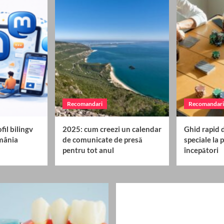
Recomandari
Recomandari
fil bilingv
2025: cum creezi un calendar
Ghid rapid 
mânia
de comunicate de presă
speciale la
pentru tot anul
începători