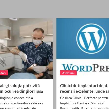
bout
about
umele
Numele
ILBERTO:
ANTONIO:
mnificație,
semnificație,
igine,
origine,
ăsături
trăsături
și
rsonalitate
personalitate
dari
Afectiuni
alegi soluția potrivită
Clinici de implanturi dent
înlocuirea dinților lipsă
recenzii excelente: unde s
inților, o consecință a
Găsirea Clinicii Perfecte pentru
melor, afecțiunilor orale sau
Implanturi Dentare: Sfaturi și
nor condiții sistemice de
Recomandări Pierderea unui din