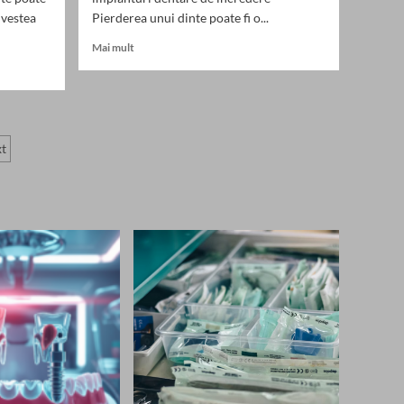
 vestea
Pierderea unui dinte poate fi o...
Read
Mai mult
more
about
Criterii
esențiale
pentru
t
alegerea
unui
implantolog
de
încredere