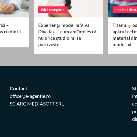
Fără categorie
Implant dent
ici –
Experiență model la Viva
Titanul și 
s cu dintii
Diva Iași – cum am înțeles că
apărut cel 
nu orice studio mi se
material di
potrivește
modernă
Contact
:
St
office@e-agentie.ro
in
SC ARC MEDIASOFT SRL
ac
pr
di