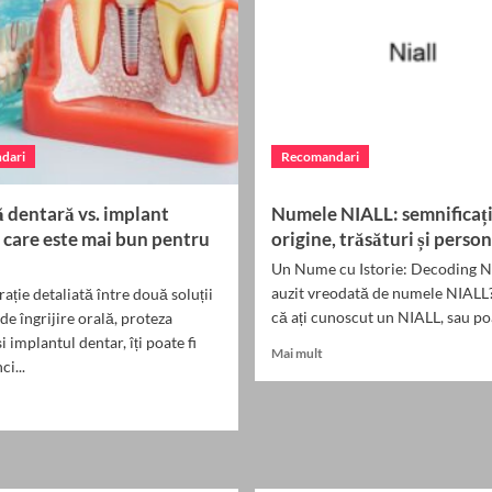
dari
Recomandari
 dentară vs. implant
Numele NIALL: semnificați
 care este mai bun pentru
origine, trăsături și perso
Un Nume cu Istorie: Decoding N
auzit vreodată de numele NIALL
ție detaliată între două soluții
că ați cunoscut un NIALL, sau poa
 de îngrijire orală, proteza
i implantul dentar, îți poate fi
Read
Mai mult
ci...
more
about
ead
Numele
ore
NIALL:
bout
semnificație,
roteză
origine,
entară