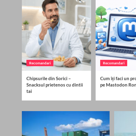
Recomandari
Recomandari
Chipsurile din Sorici –
Cum îți faci un pro
Snacksul prietenos cu dintii
pe Mastodon Ro
tai