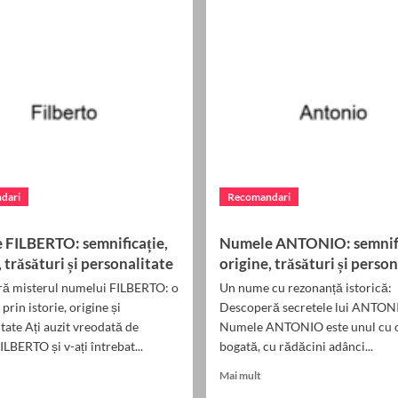
trăsături
.
și
mplant
personalitate
ntar:
are
te
ai
un
entru
ne?
dari
Recomandari
 FILBERTO: semnificație,
Numele ANTONIO: semnifi
, trăsături și personalitate
origine, trăsături și perso
ă misterul numelui FILBERTO: o
Un nume cu rezonanță istorică:
prin istorie, origine și
Descoperă secretele lui ANTON
tate Ați auzit vreodată de
Numele ANTONIO este unul cu o 
LBERTO și v-ați întrebat...
bogată, cu rădăcini adânci...
ead
Read
Mai mult
ore
more