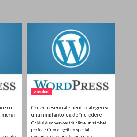
about
Cum
știi
că
ai
nevoie
de
un
implant
dentar
Afectiuni
are cu
Criterii esențiale pentru alegerea
ă mergi
unui implantolog de încredere
Ghidul dumneavoastră către un zâmbet
perfect: Cum alegeți un specialist
te poate
implanturi dentare de încredere