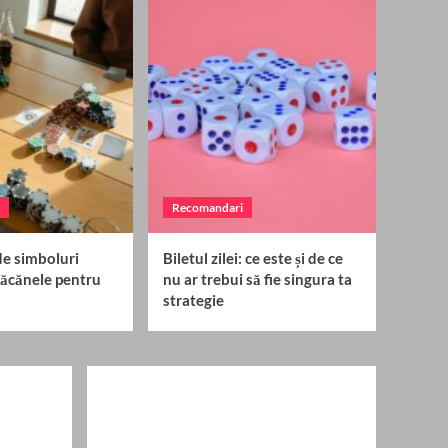
singura ta strategie
5
Recomandari
Chipsurile din Sorici –
Snacksul prietenos cu
dintii tai
1
Recomandari
Cum îți faci un profil
bilingv pe Mastodon
Recomandari
România
2
de simboluri
Biletul zilei: ce este și de ce
Recomandari
 păcănele pentru
nu ar trebui să fie singura ta
2025: cum creezi un
strategie
calendar de comunicate
de presă pentru tot anul
3
Recomandari
Ghid rapid de simboluri
speciale la păcănele
pentru începători