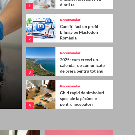
dintii tai
1
Recomandari
Cum îți faci un profil
bilingv pe Mastodon
România
2
Recomandari
Sanatate
2025: cum creezi un
tot
Impactul inovațiilor te
calendar de comunicate
de presă pentru tot anul
3
de
producția de consumab
Recomandari
stomatologice
Ghid rapid de simboluri
speciale la păcănele
pentru începători
4
Recomandari
Biletul zilei: ce este și de
ce nu ar trebui să fie