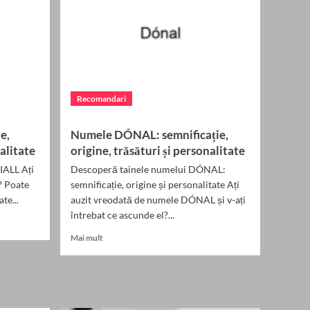
4
Recomandari
Biletul zilei: ce este și de
ce nu ar trebui să fie
singura ta strategie
5
Recomandari
e,
Numele DÓNAL: semnificație,
nalitate
origine, trăsături și personalitate
IALL Ați
Descoperă tainele numelui DÓNAL:
? Poate
semnificație, origine și personalitate Ați
te...
auzit vreodată de numele DÓNAL și v-ați
întrebat ce ascunde el?...
Read
Mai mult
more
about
Numele
DÓNAL:
semnificație,