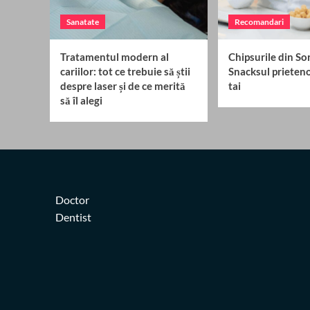
Sanatate
Recomandari
Tratamentul modern al
Chipsurile din Sor
cariilor: tot ce trebuie să știi
Snacksul prieteno
despre laser și de ce merită
tai
să îl alegi
Doctor
Dentist