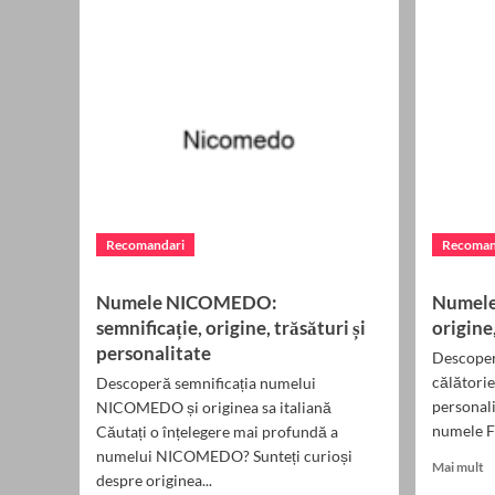
vs
Marfă
i
Internațional,
de
Transport
c
Marfă
es
Expres
m
și
b
Transport
p
Mobilă:
ti
Soluții
Moderne
pentru
Recomandari
Recoman
Cerințe
Diverse
Numele NICOMEDO:
Numele
semnificație, origine, trăsături și
origine
personalitate
Descoper
călătorie 
Descoperă semnificația numelui
personali
NICOMEDO și originea sa italiană
numele FI
Căutați o înțelegere mai profundă a
numelui NICOMEDO? Sunteți curioși
R
Mai mult
despre originea...
m