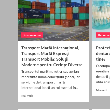
Recomandari
Recoman
Transport Marfă Internațional,
Proteză
Transport Marfă Expres și
dentar:
Transport Mobilă: Soluții
tine?
Moderne pentru Cerințe Diverse
O compara
esențiale
Transportul maritim, rutier sau aerian
dentară ș
reprezintă inima comerțului global, iar
utilă atun
serviciile de transport marfă
internațional joacă un rol esențial în...
R
Mai mult
m
Read
Mai mult
a
more
P
about
d
Transport