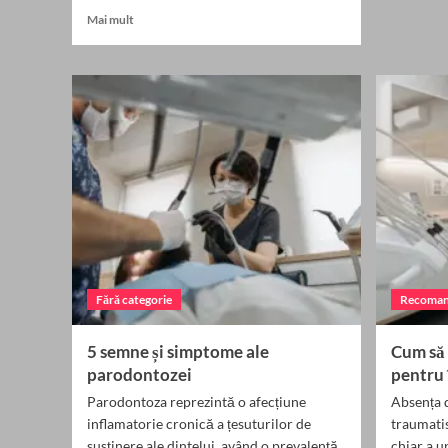
a
Read
Mai mult
N
more
F
about
se
Numele
or
NICOMEDO:
tr
semnificație,
și
origine,
pe
trăsături
și
personalitate
Fără categorie
Recoman
5 semne și simptome ale
Cum să 
parodontozei
pentru 
Parodontoza reprezintă o afecțiune
Absența d
inflamatorie cronică a țesuturilor de
traumatis
susținere ale dintelui, având o prevalență
chiar a u