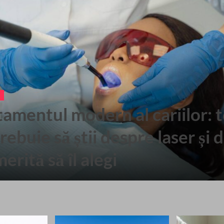
tamentul modern al cariilor: 
rebuie să știi despre laser și 
erită să îl alegi