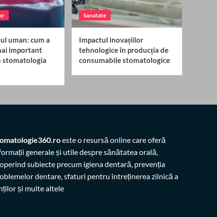
ar
Sanatate
osul uman: cum a
Impactul inovațiilor
mai important
tehnologice în producția de
n stomatologia
consumabile stomatologice
omatologie360.ro
este o resursă online care oferă
formații generale și utile despre sănătatea orală,
operind subiecte precum igiena dentară, prevenția
oblemelor dentare, sfaturi pentru întreținerea zilnică a
nților și multe altele