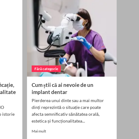
origine,
trăsături
și
personalitate
Fără categorie
cație,
Cum știi că ai nevoie de un
nalitate
implant dentar
Pierderea unui dinte sau a mai multor
IO
dinți reprezintă o situație care poate
istorie
afecta semnificativ sănătatea orală,
estetica și funcționalitatea...
Read
Mai mult
more