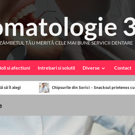
omatologie 
ZÂMBETUL TĂU MERITĂ CELE MAI BUNE SERVICII DENTARE
oli si afectiuni
Intrebari si solutii
Diverse
Contact
Chipsurile din Sorici – Snacksul prietenos cu dintii tai
e