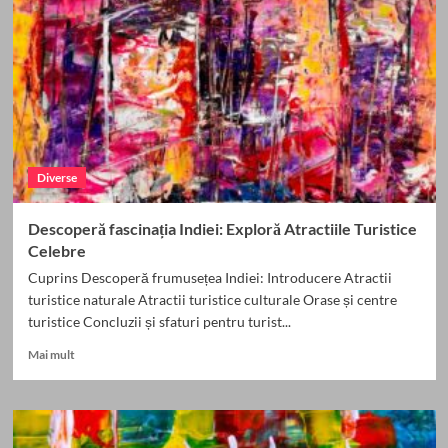
de
la
natură
sălbatică
la
cultură
fascinantă
Diverse
Descoperă fascinația Indiei: Exploră Atractiile Turistice
Celebre
Cuprins Descoperă frumusețea Indiei: Introducere Atractii
turistice naturale Atractii turistice culturale Orase și centre
turistice Concluzii și sfaturi pentru turist...
Read
Mai mult
more
about
Descoperă
fascinația
Indiei: