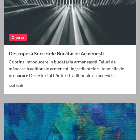
Diverse
Descoperă Secretele Bucătăriei Armenești
Cuprins Introducere în bucătăria armenească Feluri de
mâncare tradiționale armenești Ingredientele și tehnicile de
preparare Deserturi și băuturi tradiționale armenești...
Read
Mai mult
more
about
Descoperă
Secretele
Bucătăriei
Armenești