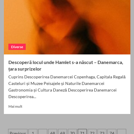
în
Iordania
Diverse
Descoperă locul unde Hamlet s-a născut – Danemarca,
țara surprizelor
Cuprins Descoperirea Danemarcei Copenhaga, Capitala Regală
Casteluri și Muzee Peisajele și Naturile Danemarcei
Gastronomia și Cultura Daneză Descoperirea Danemarcei
Descoperirea...
Read
Mai mult
more
about
Descoperă
locul
Paginație
Previous
1
…
68
69
70
71
72
73
74
…
unde