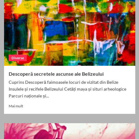
Exploră
Atractiile
Turistice
Celebre
Diverse
Descoperă secretele ascunse ale Belizeului
Cuprins Descoperă faimoasele locuri de vizitat din Belize
Insulele și recifele Belizeului Cetăți maya și situri arheologice
Parcuri naționale și...
Read
Mai mult
more
about
Descoperă
secretele
ascunse