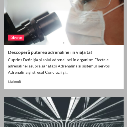
și
să
îți
redobândești
sănătatea!
Diverse
Descoperă puterea adrenalinei în viața ta!
Cuprins Definiția și rolul adrenalinei în organism Efectele
adrenalinei asupra sănătății Adrenalina și sistemul nervos
Adrenalina și stresul Concluzii și...
Read
Mai mult
more
about
Descoperă
puterea
adrenalinei
în
viața
ta!