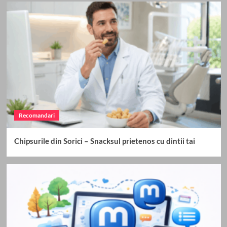
presă pentru tot anul
3
Recomandari
Ghid rapid de simboluri speciale la păcănele
pentru începători
4
Recomandari
Biletul zilei: ce este și de ce nu ar trebui să fie
singura ta strategie
Recomandari
5
Chipsurile din Sorici – Snacksul prietenos cu dintii tai
Recomandari
Chipsurile din Sorici – Snacksul prietenos cu
dintii tai
1
Recomandari
Cum îți faci un profil bilingv pe Mastodon
România