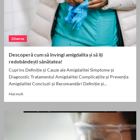
Diverse
Descoperă cum să învingi amigdalita și să îți
redobândești sănătatea!
Cuprins Definiție și Cauze ale Amigdalitei Simptome și
Diagnostic Tratamentul Amigdalitei Complicațiile și Prevenția
Amigdalitei Concluzii și Recomandări Definiție și...
Read
Mai mult
more
about
Descoperă
cum
să
învingi
amigdalita