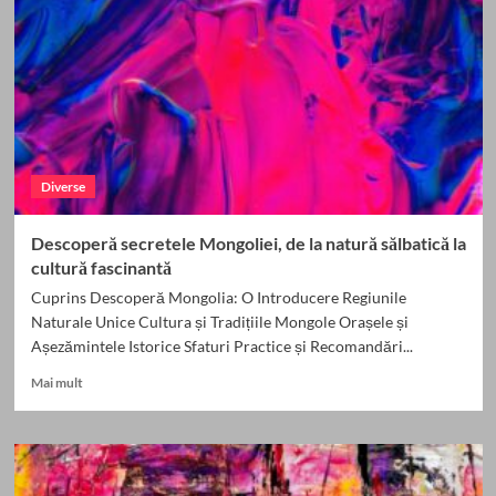
–
Un
Călătorie
Culinară
Emoționantă
Diverse
Descoperă secretele Mongoliei, de la natură sălbatică la
cultură fascinantă
Cuprins Descoperă Mongolia: O Introducere Regiunile
Naturale Unice Cultura și Tradițiile Mongole Orașele și
Așezămintele Istorice Sfaturi Practice și Recomandări...
Read
Mai mult
more
about
Descoperă
secretele
Mongoliei,