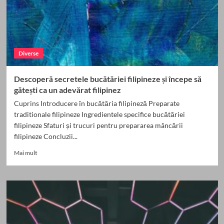
Diverse
Descoperă secretele bucătăriei filipineze și începe să
gătești ca un adevărat filipinez
Cuprins Introducere în bucătăria filipineză Preparate
traditionale filipineze Ingredientele specifice bucătăriei
filipineze Sfaturi și trucuri pentru prepararea mâncării
filipineze Concluzii...
Read
Mai mult
more
about
Descoperă
secretele
bucătăriei
filipineze
și