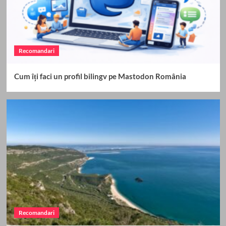
2
Recomandari
2025: cum creezi un calendar de comunicate de
Recomandari
presă pentru tot anul
3
Cum îți faci un profil bilingv pe Mastodon România
Recomandari
Ghid rapid de simboluri speciale la păcănele
pentru începători
4
Recomandari
Biletul zilei: ce este și de ce nu ar trebui să fie
singura ta strategie
5
Recomandari