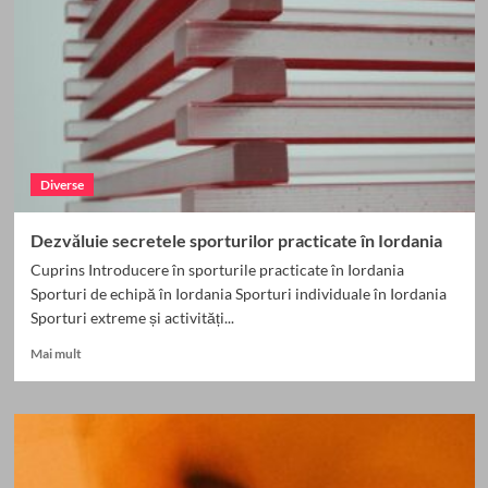
Japonez
Diverse
Dezvăluie secretele sporturilor practicate în Iordania
Cuprins Introducere în sporturile practicate în Iordania
Sporturi de echipă în Iordania Sporturi individuale în Iordania
Sporturi extreme și activități...
Read
Mai mult
more
about
Dezvăluie
secretele
sporturilor
practicate