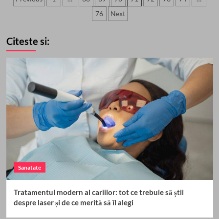
Hamlet
articole
76
Next
s-
a
născut
Citeste si:
–
Danemarca,
țara
surprizelor
Sanatate
Tratamentul modern al cariilor: tot ce trebuie să știi
despre laser și de ce merită să îl alegi