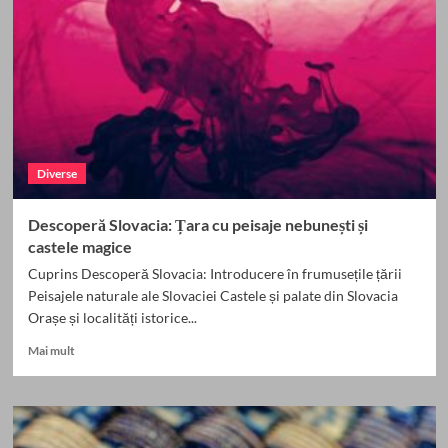
ale
Belizeului
Diverse
Descoperă Slovacia: Țara cu peisaje nebunești și
castele magice
Cuprins Descoperă Slovacia: Introducere în frumusețile țării
Peisajele naturale ale Slovaciei Castele și palate din Slovacia
Orașe și localități istorice...
Read
Mai mult
more
about
Descoperă
Slovacia:
Țara