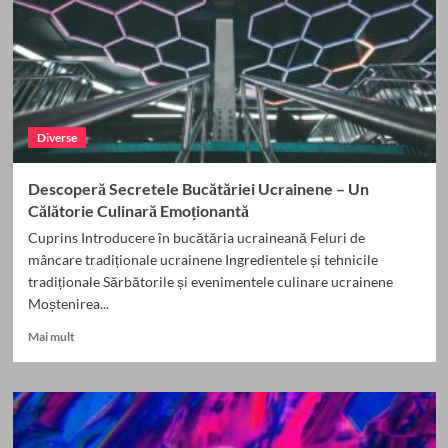
începe
să
gătești
ca
un
adevărat
filipinez
Diverse
Descoperă Secretele Bucătăriei Ucrainene – Un
Călătorie Culinară Emoționantă
Cuprins Introducere în bucătăria ucraineană Feluri de
mâncare tradiționale ucrainene Ingredientele și tehnicile
tradiționale Sărbătorile și evenimentele culinare ucrainene
Moștenirea...
Read
Mai mult
more
about
Descoperă
Secretele
Bucătăriei
Ucrainene