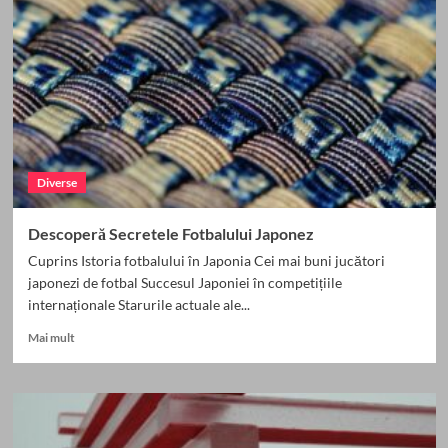
cu
peisaje
nebunești
și
castele
magice
Diverse
Descoperă Secretele Fotbalului Japonez
Cuprins Istoria fotbalului în Japonia Cei mai buni jucători
japonezi de fotbal Succesul Japoniei în competițiile
internaționale Starurile actuale ale...
Read
Mai mult
more
about
Descoperă
Secretele
Fotbalului