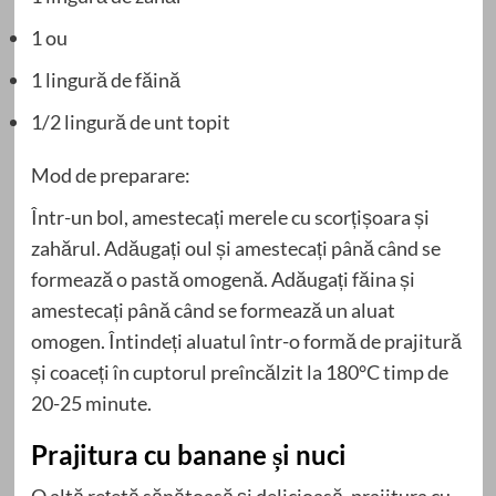
1 ou
1 lingură de făină
1/2 lingură de unt topit
Mod de preparare:
Într-un bol, amestecați merele cu scorțișoara și
zahărul. Adăugați oul și amestecați până când se
formează o pastă omogenă. Adăugați făina și
amestecați până când se formează un aluat
omogen. Întindeți aluatul într-o formă de prajitură
și coaceți în cuptorul preîncălzit la 180°C timp de
20-25 minute.
Prajitura cu banane și nuci