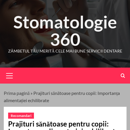
Skip
to
Stomatologie
content
360
ZÂMBETUL TĂU MERITĂ CELE MAI BUNE SERVICII DENTARE
Primary
Menu
Prima pagină
»
Prajituri sănătoase pentru copii: Importanța
alimentației echilibrate
Recomandari
Prajituri sănătoase pentru copii: