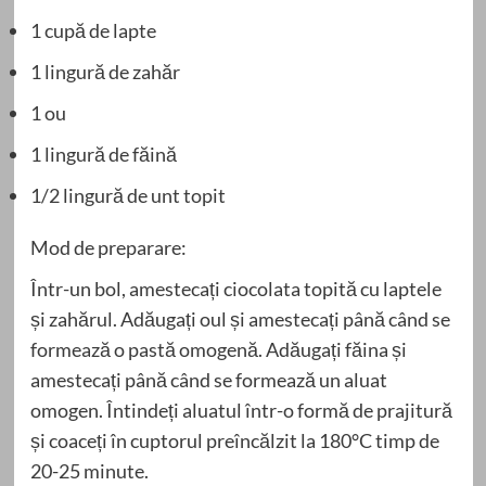
1 cupă de lapte
1 lingură de zahăr
1 ou
1 lingură de făină
1/2 lingură de unt topit
Mod de preparare:
Într-un bol, amestecați ciocolata topită cu laptele
și zahărul. Adăugați oul și amestecați până când se
formează o pastă omogenă. Adăugați făina și
amestecați până când se formează un aluat
omogen. Întindeți aluatul într-o formă de prajitură
și coaceți în cuptorul preîncălzit la 180°C timp de
20-25 minute.