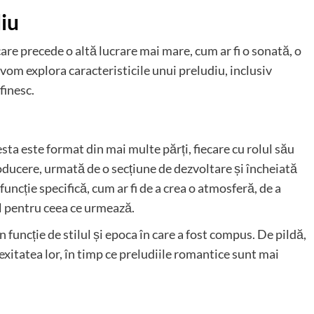
diu
are precede o altă lucrare mai mare, cum ar fi o sonată, o
 vom explora caracteristicile unui preludiu, inclusiv
finesc.
esta este format din mai multe părți, fiecare cu rolul său
roducere, urmată de o secțiune de dezvoltare și încheiată
funcție specifică, cum ar fi de a crea o atmosferă, de a
l pentru ceea ce urmează.
 funcție de stilul și epoca în care a fost compus. De pildă,
itatea lor, în timp ce preludiile romantice sunt mai