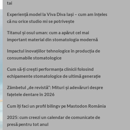
tai
Experiență model la Viva Diva Iași – cum am înțeles
că nu orice studio mi se potrivește
Titanul și osul uman: cum a apărut cel mai
important material din stomatologia modernă
Impactul inovațiilor tehnologice în producția de
consumabile stomatologice
Cum să-ți crești performanța clinicii folosind
echipamente stomatologice de ultimă generație
Zâmbetul „de revistă”: Mituri și adevăruri despre
fațetele dentare în 2026
Cum îți faci un profil bilingv pe Mastodon România
2025: cum creezi un calendar de comunicate de
presă pentru tot anul