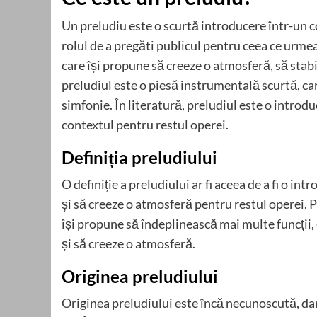
Un preludiu este o scurtă introducere într-un c
rolul de a pregăti publicul pentru ceea ce urmea
care își propune să creeze o atmosferă, să stabi
preludiul este o piesă instrumentală scurtă, car
simfonie. În literatură, preludiul este o introd
contextul pentru restul operei.
Definiția preludiului
O definiție a preludiului ar fi aceea de a fi o in
și să creeze o atmosferă pentru restul operei. P
își propune să îndeplinească mai multe funcții, 
și să creeze o atmosferă.
Originea preludiului
Originea preludiului este încă necunoscută, dar 