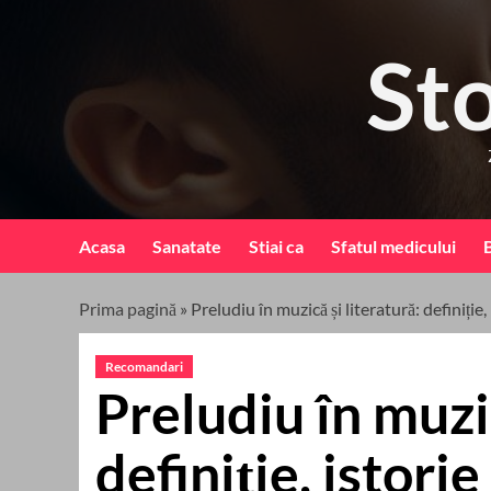
Skip
to
St
content
Acasa
Sanatate
Stiai ca
Sfatul medicului
B
Prima pagină
»
Preludiu în muzică și literatură: definiție,
Recomandari
Preludiu în muzic
definiție, istori