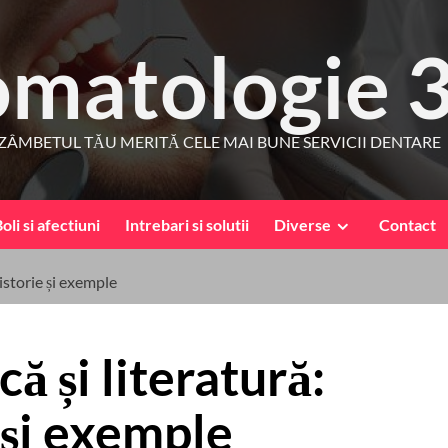
omatologie 
ZÂMBETUL TĂU MERITĂ CELE MAI BUNE SERVICII DENTARE
oli si afectiuni
Intrebari si solutii
Diverse
Contact
 istorie și exemple
ă și literatură:
e și exemple