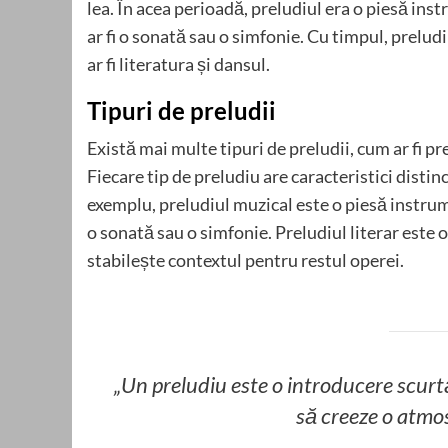
lea. În acea perioadă, preludiul era o piesă in
ar fi o sonată sau o simfonie. Cu timpul, preludi
ar fi literatura și dansul.
Tipuri de preludii
Există mai multe tipuri de preludii, cum ar fi pr
Fiecare tip de preludiu are caracteristici distin
exemplu, preludiul muzical este o piesă instrum
o sonată sau o simfonie. Preludiul literar este 
stabilește contextul pentru restul operei.
„Un preludiu este o introducere scurtă
să creeze o atmos