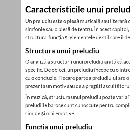
Caracteristicile unui prelu
Un preludiu este o piesă muzicală sau literară c
simfonie sau o piesă de teatru. În acest capitol,
structura, funcția și elementele de stil care îl de
Structura unui preludiu
O analiză a structurii unui preludiu arată că ac
specific. De obicei, un preludiu începe cu o int
cu o concluzie. Fiecare parte a preludiului are o 
prezenta un motiv sau de a pregăti ascultătoru
În muzică, structura unui preludiu poate varia în
preludiile baroce sunt cunoscute pentru complex
simple și mai emotive.
Funcția unui preludiu