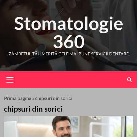
Skip
to
Stomatologie
content
360
ZÂMBETUL TĂU MERITĂ CELE MAI BUNE SERVICII DENTARE
Primary
Menu
Prima pagină
»
chipsuri din sorici
chipsuri din sorici