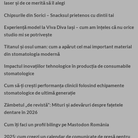
laser și de ce merită să îl alegi
prietenos
cu
Chipsurile din Sorici – Snacksul prietenos cu dintii tai
dintii
tai
Experiență model la Viva Diva Iași – cum am înțeles că nu orice
studio mi se potrivește
Titanul și osul uman: cum a apărut cel mai important material
din stomatologia modernă
Impactul inovațiilor tehnologice în producția de consumabile
stomatologice
Cum să-ți crești performanța clinicii folosind echipamente
stomatologice de ultimă generație
Zâmbetul „de revistă”: Mituri și adevăruri despre fațetele
dentare în 2026
Cum îți faci un profil bilingv pe Mastodon România
2025: cum creezi un calendar de comunicate de presă pentru