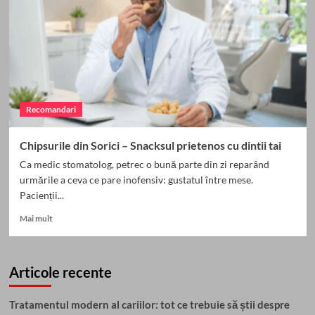
Recomandari
Chipsurile din Sorici – Snacksul prietenos cu dintii tai
Ca medic stomatolog, petrec o bună parte din zi reparând
urmările a ceva ce pare inofensiv: gustatul între mese.
Pacienții...
Read
Mai mult
more
about
Chipsurile
Articole recente
din
Sorici
–
Tratamentul modern al cariilor: tot ce trebuie să știi despre
Snacksul