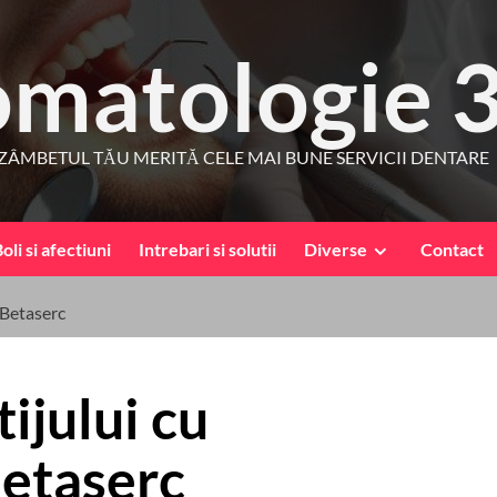
omatologie 
ZÂMBETUL TĂU MERITĂ CELE MAI BUNE SERVICII DENTARE
oli si afectiuni
Intrebari si solutii
Diverse
Contact
 Betaserc
ijului cu
etaserc