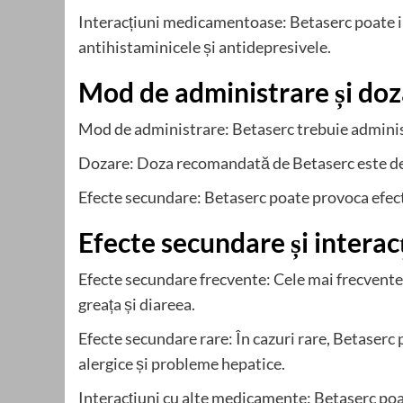
Interacțiuni medicamentoase: Betaserc poate i
antihistaminicele și antidepresivele.
Mod de administrare și do
Mod de administrare: Betaserc trebuie administ
Dozare: Doza recomandată de Betaserc este de 8
Efecte secundare: Betaserc poate provoca efecte
Efecte secundare și interac
Efecte secundare frecvente: Cele mai frecvente 
greața și diareea.
Efecte secundare rare: În cazuri rare, Betaserc 
alergice și probleme hepatice.
Interacțiuni cu alte medicamente: Betaserc poa