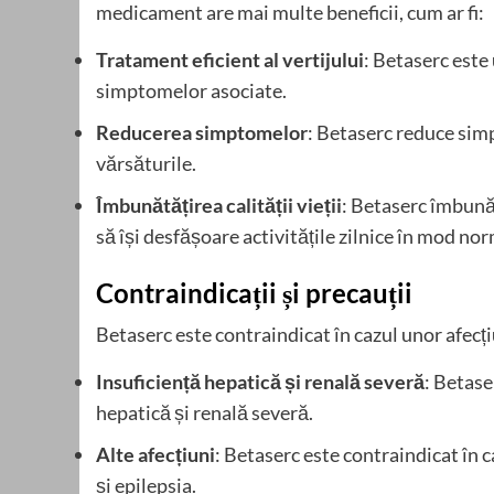
medicament are mai multe beneficii, cum ar fi:
Tratament eficient al vertijului
: Betaserc este
simptomelor asociate.
Reducerea simptomelor
: Betaserc reduce simp
vărsăturile.
Îmbunătățirea calității vieții
: Betaserc îmbunăt
să își desfășoare activitățile zilnice în mod nor
Contraindicații și precauții
Betaserc este contraindicat în cazul unor afecțiu
Insuficiență hepatică și renală severă
: Betase
hepatică și renală severă.
Alte afecțiuni
: Betaserc este contraindicat în c
și epilepsia.