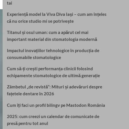
tai
Experiență model la Viva Diva Iași – cum am înțeles
că nu orice studio mi se potrivește
Titanul și osul uman: cum a apărut cel mai
important material din stomatologia modernă
Impactul inovațiilor tehnologice în producția de
consumabile stomatologice
Cum să-ți crești performanța clinicii folosind
echipamente stomatologice de ultimă generație
Zâmbetul „de revistă”: Mituri și adevăruri despre
fațetele dentare în 2026
Cum îți faci un profil bilingv pe Mastodon România
2025: cum creezi un calendar de comunicate de
presă pentru tot anul