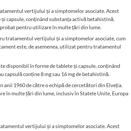
atamentul vertijului și a simptomelor asociate. Acest
 și capsule, conținând substanța activă betahistină.
aprobat pentru utilizare în multe țări din lume.
entru tratamentul vertijului și a simptomelor asociate, cum
dicament este, de asemenea, utilizat pentru tratamentul
e disponibil în forme de tablete și capsule, conținând
au capsulă conține 8 mg sau 16 mg de betahistină.
în anii 1960 de către o echipă de cercetători din Elveția.
e în multe țări din lume, inclusiv în Statele Unite, Europa
atamentul vertijului și a simptomelor asociate. Acest