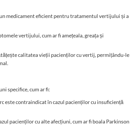
 un medicament eficient pentru tratamentul vertijului și a
tomele vertijului, cum ar fi amețeala, greața și
ățește calitatea vieții pacienților cu vertij, permițându-le
mal.
ni specifice, cum ar fi:
rc este contraindicat în cazul pacienților cu insuficiență
azul pacienților cu alte afecțiuni, cum ar fi boala Parkinson