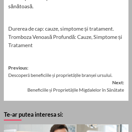
sănătoasă.
Durerea de cap: cauze, simptome și tratament.
Tromboza Venoasă Profundă: Cauze, Simptome și
Tratament
Post
Previous:
Descoperă beneficiile și proprietățile branșei ursului.
navigation
Next:
Beneficiile și Proprietățile Migdalelor în Sănătate
Te-ar putea interesa si: