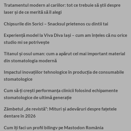
Tratamentul modern al cariilor: tot ce trebuie să știi despre
laser și de ce merită să îl alegi
Chipsurile din Sorici – Snacksul prietenos cu dintii tai
Experiență model la Viva Diva Iași – cum am înțeles că nu orice
studio mi se potrivește
Titanul și osul uman: cum a apărut cel mai important material
din stomatologia modernă
Impactul inovațiilor tehnologice în producția de consumabile
stomatologice
Cum să-ți crești performanța clinicii folosind echipamente
stomatologice de ultimă generație
Zâmbetul „de revistă”: Mituri și adevăruri despre fațetele
dentare în 2026
Cum îți faci un profil bilingv pe Mastodon România