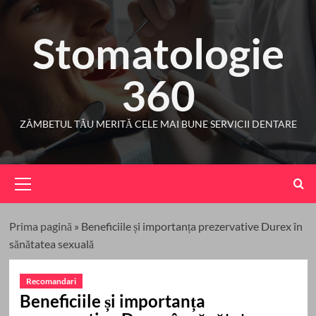
Skip
to
Stomatologie
content
360
ZÂMBETUL TĂU MERITĂ CELE MAI BUNE SERVICII DENTARE
Primary
Menu
Prima pagină
»
Beneficiile și importanța prezervative Durex în
sănătatea sexuală
Recomandari
Beneficiile și importanța