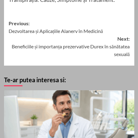
Post
Previous:
Dezvoltarea și Aplicațiile Alanerv în Medicină
navigation
Next:
Beneficiile și importanța prezervative Durex în sănătatea
sexuală
Te-ar putea interesa si: