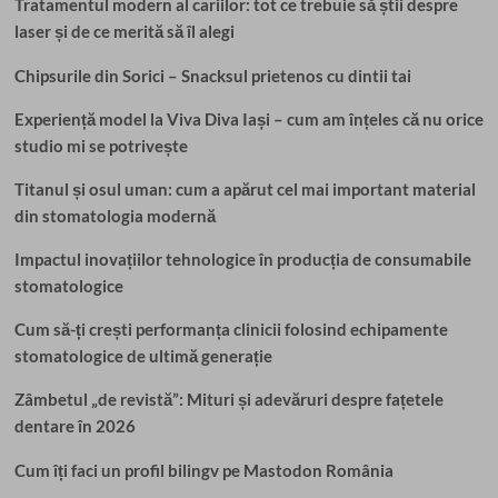
Tratamentul modern al cariilor: tot ce trebuie să știi despre
laser și de ce merită să îl alegi
Chipsurile din Sorici – Snacksul prietenos cu dintii tai
Experiență model la Viva Diva Iași – cum am înțeles că nu orice
studio mi se potrivește
Titanul și osul uman: cum a apărut cel mai important material
din stomatologia modernă
Impactul inovațiilor tehnologice în producția de consumabile
stomatologice
Cum să-ți crești performanța clinicii folosind echipamente
stomatologice de ultimă generație
Zâmbetul „de revistă”: Mituri și adevăruri despre fațetele
dentare în 2026
Cum îți faci un profil bilingv pe Mastodon România