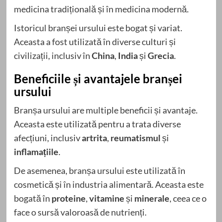
medicina tradițională și în medicina modernă.
Istoricul branșei ursului este bogat și variat.
Aceasta a fost utilizată în diverse culturi și
civilizații, inclusiv în
China
,
India
și
Grecia
.
Beneficiile și avantajele branșei
ursului
Branșa ursului are multiple beneficii și avantaje.
Aceasta este utilizată pentru a trata diverse
afecțiuni, inclusiv
artrita
,
reumatismul
și
inflamațiile
.
De asemenea, branșa ursului este utilizată în
cosmetică și în industria alimentară. Aceasta este
bogată în
proteine
,
vitamine
și
minerale
, ceea ce o
face o sursă valoroasă de nutrienți.