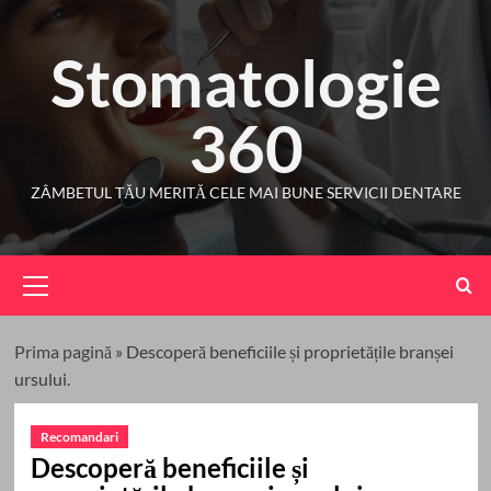
Skip
to
Stomatologie
content
360
ZÂMBETUL TĂU MERITĂ CELE MAI BUNE SERVICII DENTARE
Primary
Menu
Prima pagină
»
Descoperă beneficiile și proprietățile branșei
ursului.
Recomandari
Descoperă beneficiile și