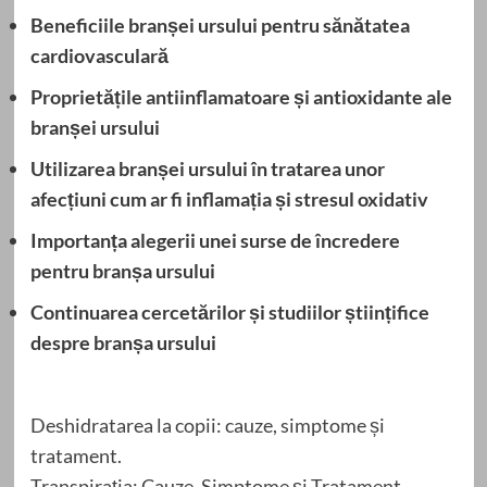
Beneficiile branșei ursului pentru sănătatea
cardiovasculară
Proprietățile antiinflamatoare și antioxidante ale
branșei ursului
Utilizarea branșei ursului în tratarea unor
afecțiuni cum ar fi inflamația și stresul oxidativ
Importanța alegerii unei surse de încredere
pentru branșa ursului
Continuarea cercetărilor și studiilor științifice
despre branșa ursului
Deshidratarea la copii: cauze, simptome și
tratament.
Transpirația: Cauze, Simptome și Tratament.