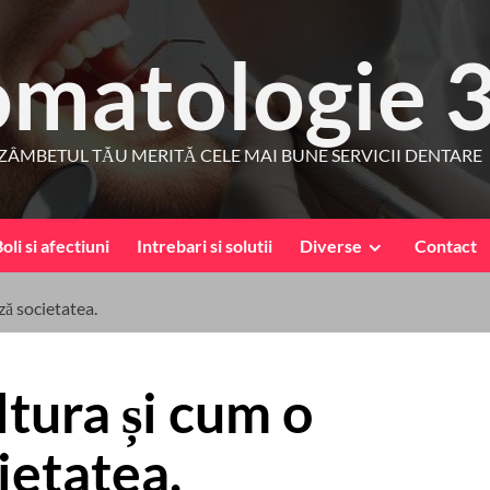
omatologie 
ZÂMBETUL TĂU MERITĂ CELE MAI BUNE SERVICII DENTARE
oli si afectiuni
Intrebari si solutii
Diverse
Contact
ză societatea.
tura și cum o
ietatea.