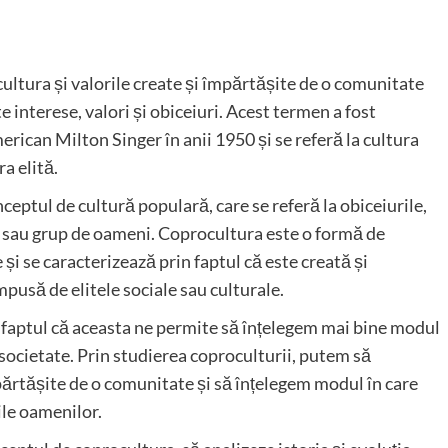
cultura și valorile create și împărtășite de o comunitate
interese, valori și obiceiuri. Acest termen a fost
ican Milton Singer în anii 1950 și se referă la cultura
ra elită.
ceptul de cultură populară, care se referă la obiceiurile,
ăți sau grup de oameni. Coprocultura este o formă de
e și se caracterizează prin faptul că este creată și
mpusă de elitele sociale sau culturale.
e faptul că aceasta ne permite să înțelegem mai bine modul
 societate. Prin studierea coproculturii, putem să
părtășite de o comunitate și să înțelegem modul în care
le oamenilor.