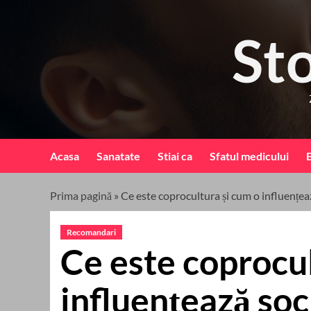
Skip
to
St
content
Acasa
Sanatate
Stiai ca
Sfatul medicului
B
Prima pagină
»
Ce este coprocultura și cum o influențea
Recomandari
Ce este coprocul
influențează soc