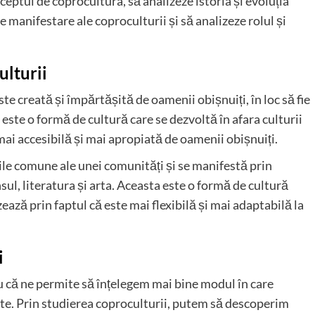
ceptul de coprocultura, să analizeze istoria și evoluția
de manifestare ale coproculturii și să analizeze rolul și
ulturii
te creată și împărtășită de oamenii obișnuiți, în loc să fie
 este o formă de cultură care se dezvoltă în afara culturii
 mai accesibilă și mai apropiată de oamenii obișnuiți.
ile comune ale unei comunități și se manifestă prin
sul, literatura și arta. Aceasta este o formă de cultură
ează prin faptul că este mai flexibilă și mai adaptabilă la
i
 că ne permite să înțelegem mai bine modul în care
ate. Prin studierea coproculturii, putem să descoperim