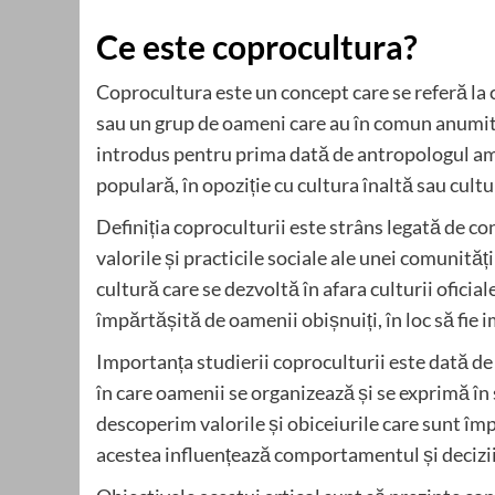
Ce este coprocultura?
Coprocultura este un concept care se referă la 
sau un grup de oameni care au în comun anumite 
introdus pentru prima dată de antropologul amer
populară, în opoziție cu cultura înaltă sau cultu
Definiția coproculturii este strâns legată de con
valorile și practicile sociale ale unei comunit
cultură care se dezvoltă în afara culturii oficial
împărtășită de oamenii obișnuiți, în loc să fie i
Importanța studierii coproculturii este dată d
în care oamenii se organizează și se exprimă în
descoperim valorile și obiceiurile care sunt îm
acestea influențează comportamentul și decizii