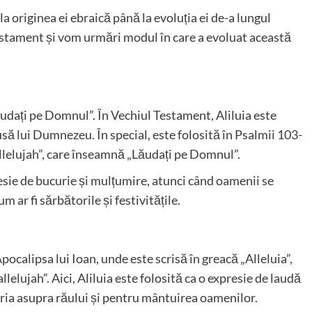
 la originea ei ebraică până la evoluția ei de-a lungul
 Testament și vom urmări modul în care a evoluat această
udați pe Domnul”. În Vechiul Testament, Aliluia este
să lui Dumnezeu. În special, este folosită în Psalmii 103-
llelujah”, care înseamnă „Lăudați pe Domnul”.
presie de bucurie și mulțumire, atunci când oamenii se
ar fi sărbătorile și festivitățile.
ocalipsa lui Ioan, unde este scrisă în greacă „Alleluia”,
lelujah”. Aici, Aliluia este folosită ca o expresie de laudă
ria asupra răului și pentru mântuirea oamenilor.