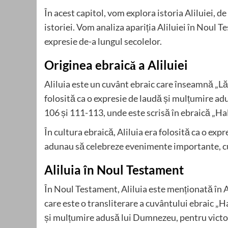
În acest capitol, vom explora istoria Aliluiei, de
istoriei. Vom analiza apariția Aliluiei în Noul
expresie de-a lungul secolelor.
Originea ebraică a Aliluiei
Aliluia este un cuvânt ebraic care înseamnă „Lă
folosită ca o expresie de laudă și mulțumire adu
106 și 111-113, unde este scrisă în ebraică „Ha
În cultura ebraică, Aliluia era folosită ca o ex
adunau să celebreze evenimente importante, cum 
Aliluia în Noul Testament
În Noul Testament, Aliluia este menționată în Ap
care este o transliterare a cuvântului ebraic „Hal
și mulțumire adusă lui Dumnezeu, pentru victo