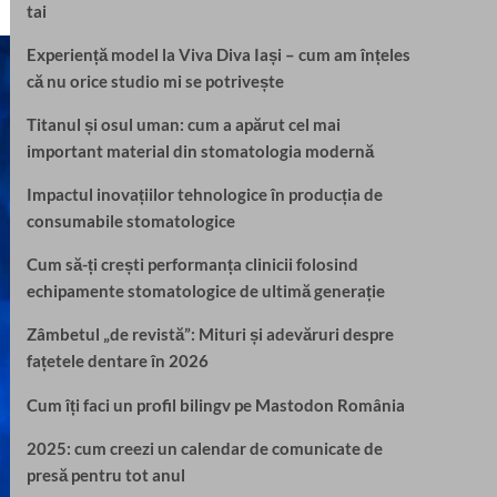
tai
Experiență model la Viva Diva Iași – cum am înțeles
că nu orice studio mi se potrivește
Titanul și osul uman: cum a apărut cel mai
important material din stomatologia modernă
Impactul inovațiilor tehnologice în producția de
consumabile stomatologice
Cum să-ți crești performanța clinicii folosind
echipamente stomatologice de ultimă generație
Zâmbetul „de revistă”: Mituri și adevăruri despre
fațetele dentare în 2026
Cum îți faci un profil bilingv pe Mastodon România
2025: cum creezi un calendar de comunicate de
presă pentru tot anul