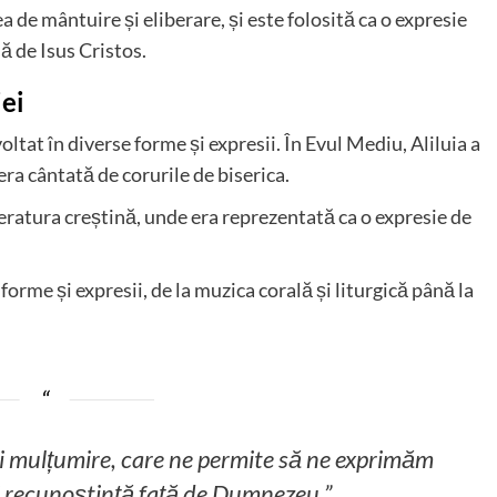
a de mântuire și eliberare, și este folosită ca o expresie
 de Isus Cristos.
iei
voltat în diverse forme și expresii. În Evul Mediu, Aliluia a
 era cântată de corurile de biserica.
literatura creștină, unde era reprezentată ca o expresie de
e forme și expresii, de la muzica corală și liturgică până la
 și mulțumire, care ne permite să ne exprimăm
i recunoștință față de Dumnezeu.”