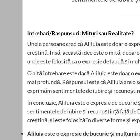
Intrebari/Raspunsuri: Mituri sau Realitate?
Unele persoane cred că Aliluia este doar o expres
creștină. Însă, această idee este o mită, deoarec
unde este folosită ca o expresie de laudă și m
O altă întrebare este dacă Aliluia este doar o e
mai profundă. Răspunsul este că Aliluia are o 
exprimăm sentimentele de iubire și recunoști
În concluzie, Aliluia este o expresie de bucuri
sentimentele de iubire și recunoștință față de 
creștină, și este folosită în diverse forme și exp
Aliluia este o expresie de bucurie și mulțumir