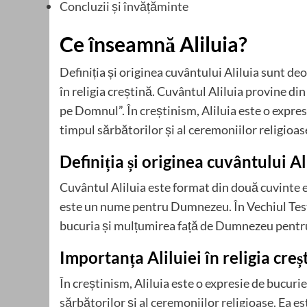
Concluzii și învățăminte
Ce înseamnă Aliluia?
Definiția și originea cuvântului Aliluia sunt de
în religia creștină. Cuvântul Aliluia provine di
pe Domnul”. În creștinism, Aliluia este o expresi
timpul sărbătorilor și al ceremoniilor religioas
Definiția și originea cuvântului Al
Cuvântul Aliluia este format din două cuvinte eb
este un nume pentru Dumnezeu. În Vechiul Testa
bucuria și mulțumirea față de Dumnezeu pentru
Importanța Aliluiei în religia creș
În creștinism, Aliluia este o expresie de bucurie
sărbătorilor și al ceremoniilor religioase. Ea e