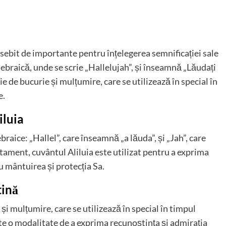
osebit de importante pentru înțelegerea semnificației sale
n ebraică, unde se scrie „Hallelujah”, și înseamnă „Lăudați
e de bucurie și mulțumire, care se utilizează în special în
e.
iluia
raice: „Hallel”, care înseamnă „a lăuda”, și „Jah”, care
ment, cuvântul Aliluia este utilizat pentru a exprima
 mântuirea și protecția Sa.
tină
 și mulțumire, care se utilizează în special în timpul
ste o modalitate de a exprima recunoștința și admirația