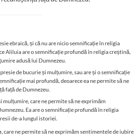
ie ebraică, și că nu are nicio semnificație în religia
e Aliluia are o semnificație profundă în religia creștină,
ulțumire adusă lui Dumnezeu.
xpresie de bucurie și mulțumire, sau are și o semnificație
semnificație mai profundă, deoarece ea ne permite să ne
nță față de Dumnezeu.
e și mulțumire, care ne permite să ne exprimăm
Dumnezeu. Ea are o semnificație profundă în religia
resii de-a lungul istoriei.
e
, care ne permite să ne exprimăm sentimentele de iubire