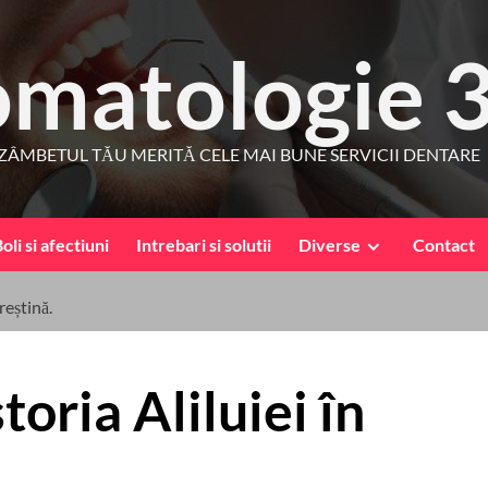
omatologie 
ZÂMBETUL TĂU MERITĂ CELE MAI BUNE SERVICII DENTARE
oli si afectiuni
Intrebari si solutii
Diverse
Contact
reștină.
toria Aliluiei în