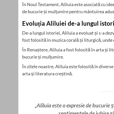
În Noul Testament, Aliluia este asociată cu idee
de bucurie și mulțumire pentru mântuirea adusă
Evoluția Aliluiei de-a lungul istor
De-a lungul istoriei, Aliluia a evoluat și s-a dez
fost folosită în muzica corală și liturgică, unde
În Renaștere, Aliluia a fost folosită în arta și 
bucurie și mulțumire.
În zilele noastre, Aliluia este folosită în divers
arta și literatura creștină.
„Aliluia este o expresie de bucurie
sentimentele de iubire ș