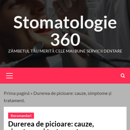
Skip
to
Stomatologie
content
360
ZÂMBETUL TĂU MERITĂ CELE MAI BUNE SERVICII DENTARE
Primary
Menu
Prima pagină
»
Durerea de picioare: cauze, simptome și
tratament.
Recomandari
Durerea de picioare: cauze,