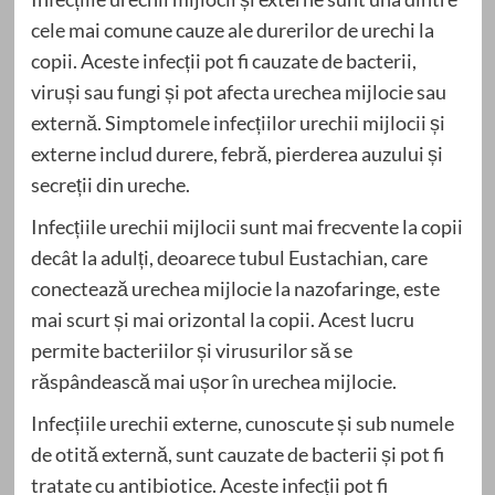
cele mai comune cauze ale durerilor de urechi la
copii. Aceste infecții pot fi cauzate de bacterii,
viruși sau fungi și pot afecta urechea mijlocie sau
externă. Simptomele infecțiilor urechii mijlocii și
externe includ durere, febră, pierderea auzului și
secreții din ureche.
Infecțiile urechii mijlocii sunt mai frecvente la copii
decât la adulți, deoarece tubul Eustachian, care
conectează urechea mijlocie la nazofaringe, este
mai scurt și mai orizontal la copii. Acest lucru
permite bacteriilor și virusurilor să se
răspândească mai ușor în urechea mijlocie.
Infecțiile urechii externe, cunoscute și sub numele
de otită externă, sunt cauzate de bacterii și pot fi
tratate cu antibiotice. Aceste infecții pot fi