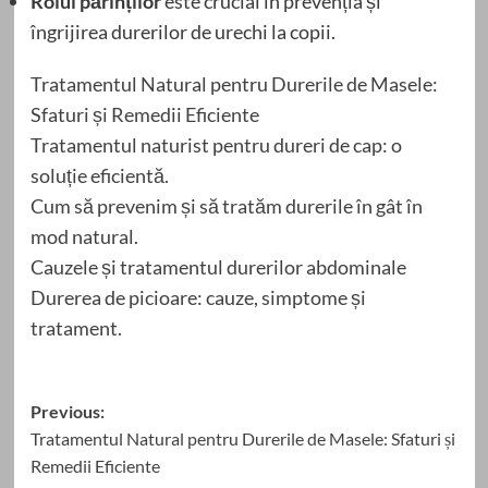
Rolul părinților
este crucial în prevenția și
îngrijirea durerilor de urechi la copii.
Tratamentul Natural pentru Durerile de Masele:
Sfaturi și Remedii Eficiente
Tratamentul naturist pentru dureri de cap: o
soluție eficientă.
Cum să prevenim și să tratăm durerile în gât în
mod natural.
Cauzele și tratamentul durerilor abdominale
Durerea de picioare: cauze, simptome și
tratament.
Post
Previous:
Tratamentul Natural pentru Durerile de Masele: Sfaturi și
navigation
Remedii Eficiente