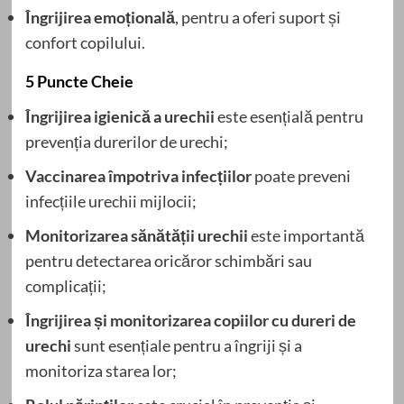
Îngrijirea emoțională
, pentru a oferi suport și
confort copilului.
5 Puncte Cheie
Îngrijirea igienică a urechii
este esențială pentru
prevenția durerilor de urechi;
Vaccinarea împotriva infecțiilor
poate preveni
infecțiile urechii mijlocii;
Monitorizarea sănătății urechii
este importantă
pentru detectarea oricăror schimbări sau
complicații;
Îngrijirea și monitorizarea copiilor cu dureri de
urechi
sunt esențiale pentru a îngriji și a
monitoriza starea lor;