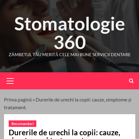
Skip
to
Stomatologie
content
360
ZÂMBETUL TĂU MERITĂ CELE MAI BUNE SERVICII DENTARE
Primary
Menu
Prima pagină
»
Durerile de urechi la copii: cauze, simptome și
tratament.
Recomandari
Durerile de urechi la copii: cauze,