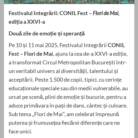
Festivalul Integrării: CONIL Fest –
Flori de Mai
,
ediția a XXVI-a
Două zile de emoție și speranță
Pe 10 și 11 mai 2025, Festivalul Integrării
CONIL
Fest
– Flori de Mai
, ajuns la cea de-a XXVI-a ediție,
a transformat Circul Metropolitan București într-
un veritabil univers al diversității, talentului și
acceptării. Peste 1.500 de copii, tipici, cu cerințe
educaționale speciale sau din medii vulnerabile, au
urcat pe scenă, plini de emoție și bucurie, pentru a
aduce primăvara în pași de dans, cântec și culoare.
Sub tema „Flori de Mai”, am celebrat împreună
puterea și frumusețea fiecărei diferențe care ne
face unici.