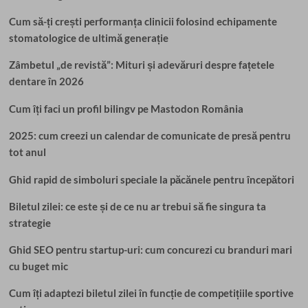
Cum să-ți crești performanța clinicii folosind echipamente
stomatologice de ultimă generație
Zâmbetul „de revistă”: Mituri și adevăruri despre fațetele
dentare în 2026
Cum îți faci un profil bilingv pe Mastodon România
2025: cum creezi un calendar de comunicate de presă pentru
tot anul
Ghid rapid de simboluri speciale la păcănele pentru începători
Biletul zilei: ce este și de ce nu ar trebui să fie singura ta
strategie
Ghid SEO pentru startup-uri: cum concurezi cu branduri mari
cu buget mic
Cum îți adaptezi biletul zilei în funcție de competițiile sportive