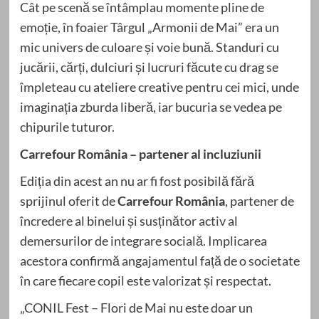
Cât pe scenă se întâmplau momente pline de
emoție, în foaier Târgul „Armonii de Mai” era un
mic univers de culoare și voie bună. Standuri cu
jucării, cărți, dulciuri și lucruri făcute cu drag se
împleteau cu ateliere creative pentru cei mici, unde
imaginația zburda liberă, iar bucuria se vedea pe
chipurile tuturor.
Carrefour România – partener al incluziunii
Ediția din acest an nu ar fi fost posibilă fără
sprijinul oferit de
Carrefour România
, partener de
încredere al binelui și susținător activ al
demersurilor de integrare socială. Implicarea
acestora confirmă angajamentul față de o societate
în care fiecare copil este valorizat și respectat.
„CONIL Fest – Flori de Mai nu este doar un