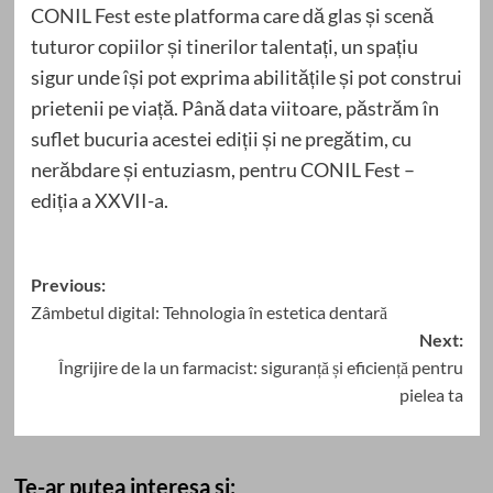
CONIL Fest este platforma care dă glas și scenă
tuturor copiilor și tinerilor talentați, un spațiu
sigur unde își pot exprima abilitățile și pot construi
prietenii pe viață. Până data viitoare, păstrăm în
suflet bucuria acestei ediții și ne pregătim, cu
nerăbdare și entuziasm, pentru CONIL Fest –
ediția a XXVII-a.
Post
Previous:
Zâmbetul digital: Tehnologia în estetica dentară
navigation
Next:
Îngrijire de la un farmacist: siguranță și eficiență pentru
pielea ta
Te-ar putea interesa si: