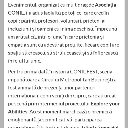
Evenimentul, organizat cu mult drag de
Asociația
CONIL
, i-a adus laolaltă pe toți cei care cred în
copii: părinți, profesori, voluntari, prieteni ai
incluziunii și oameni cu inima deschisă. Împreună
am arătat că, într-o lume în care prietenia și
empatia sunt cu adevărat prețuite, fiecare copil are
spațiu să crească, să strălucească și să înflorească
în felul lui unic.
Pentru prima dată în istoria CONIL FEST, scena
impunătoare a Circului Metropolitan București a
fost animată de prezența unor parteneri
internaționali, copii veniți din Cipru, care au urcat
pe scenă prin intermediul proiectului
Explore your
Abilities
. Acest moment marchează o premieră
emoționantă și semnificativă: participarea
internațională la festival, demonstrând că
mesajul