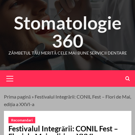
Skip
to
Stomatologie
content
360
ZÂMBETUL TĂU MERITĂ CELE MAI BUNE SERVICII DENTARE
Primary
Menu
Prima pagină
»
Festivalul Integrării: CONIL Fest – Flori de Mai,
ediția a XXVI-a
Recomandari
Festivalul Integrării: CONIL Fest –