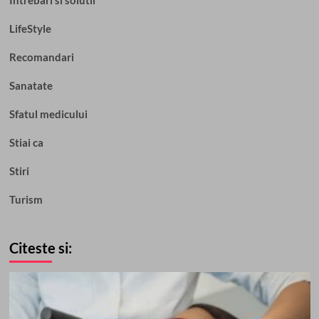
Intrebari si solutii
LifeStyle
Recomandari
Sanatate
Sfatul medicului
Stiai ca
Stiri
Turism
Citeste si: