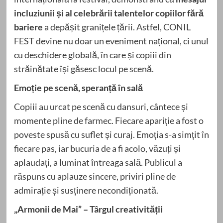
incluziunii și al celebrării talentelor copiilor fără
bariere
a depășit granițele țării. Astfel, CONIL
FEST devine nu doar un eveniment național, ci unul
cu deschidere globală, în care și copiii din
străinătate își găsesc locul pe scenă.
Emoție pe scenă, speranță în sală
Copiii au urcat pe scenă cu dansuri, cântece și
momente pline de farmec. Fiecare apariție a fost o
poveste spusă cu suflet și curaj. Emoția s-a simțit în
fiecare pas, iar bucuria de a fi acolo, văzuți și
aplaudați, a luminat întreaga sală. Publicul a
răspuns cu aplauze sincere, priviri pline de
admirație și susținere necondiționată.
„Armonii de Mai” – Târgul creativității