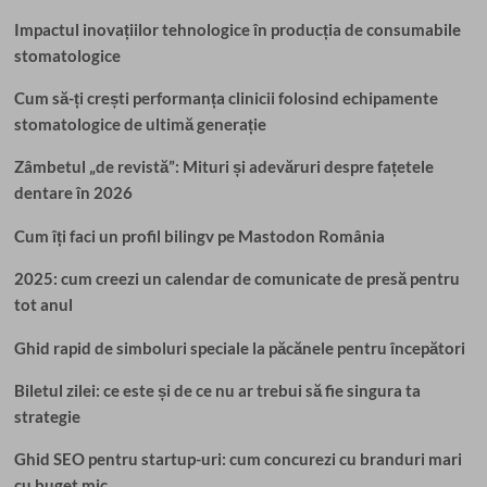
Impactul inovațiilor tehnologice în producția de consumabile
stomatologice
Cum să-ți crești performanța clinicii folosind echipamente
stomatologice de ultimă generație
Zâmbetul „de revistă”: Mituri și adevăruri despre fațetele
dentare în 2026
Cum îți faci un profil bilingv pe Mastodon România
2025: cum creezi un calendar de comunicate de presă pentru
tot anul
Ghid rapid de simboluri speciale la păcănele pentru începători
Biletul zilei: ce este și de ce nu ar trebui să fie singura ta
strategie
Ghid SEO pentru startup-uri: cum concurezi cu branduri mari
cu buget mic