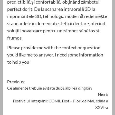
predictibilă și confortabilă, obținând zâmbetul
perfect dorit. De la scanarea intraorală 3D la
imprimantele 3D, tehnologia modernă redefinește
standardele în domeniul esteticii dentare, oferind
soluții inovatoare pentru un zâmbet sănătos și
frumos.
Please provide me with the context or question
you’d like me to answer. I need some information
to help you!
Post
Previous:
Ce alimente trebuie evitate după albirea dinților?
navigation
Next:
Festivalul Integrării: CONIL Fest – Flori de Mai, ediția a
XXVI-a