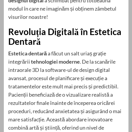
designul digital
a schimbat pentru totdeauna
modul în care ne imaginăm și obținem zâmbetul
visurilor noastre!
Revoluția Digitală în Estetica
Dentară
Estetica dentară
a făcut un salt uriaș grație
integrării
tehnologiei moderne
. De la scanările
intraorale 3D la software-ul de design digital
avansat, procesul de planificare și execuție a
tratamentelor este mult mai precis și predictibil.
Pacienții beneficiază de o vizualizare realistă a
rezultatelor finale înainte de începerea oricărei
proceduri, reducând anxietatea și asigurând o mai
mare satisfacție. Această abordare inovatoare
combină artă și știință, oferind un nivel de