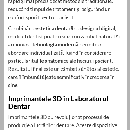
rapid și mai precis decât metodele tradiționale,
reducând timpul de tratament și asigurând un
confort sporit pentru pacient.
Combinând
estetica dentară
cu
designul digital
,
medicul dentist poate realiza un zâmbet natural și
armonios.
Tehnologia modernă
permite o
abordare individualizată, luând în considerare
particularitățile anatomice ale fiecărui pacient.
Rezultatul final este un zâmbet sănătos și estetic,
care îi îmbunătățește semnificativ încrederea în
sine.
Imprimantele 3D în Laboratorul
Dentar
Imprimantele 3D au revoluționat procesul de
producție a lucrărilor dentare. Aceste dispozitive