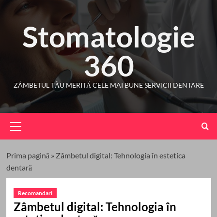
Skip
to
Stomatologie
content
360
ZÂMBETUL TĂU MERITĂ CELE MAI BUNE SERVICII DENTARE
Primary
Menu
Prima pagină
»
Zâmbetul digital: Tehnologia în estetica
dentară
Recomandari
Zâmbetul digital: Tehnologia în