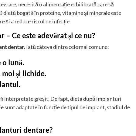
grare, necesită o alimentație echilibrată care să
 O dietă bogată în proteine, vitamine și minerale este
 și a reduce riscul de infecție.
r – Ce este adevărat și ce nu?
ant dentar
. Iată câteva dintre cele mai comune:
 o lună.
moi și lichide.
lantul.
 fi interpretate greșit. De fapt, dieta după implanturi
ile sunt adaptate în funcție de tipul de implant, stadiul de
lanturi dentare?