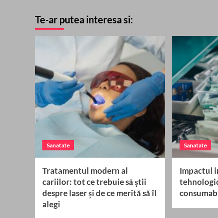
Te-ar putea interesa si:
Sanatate
Sanatate
Tratamentul modern al
Impactul i
cariilor: tot ce trebuie să știi
tehnologic
despre laser și de ce merită să îl
consumabi
alegi