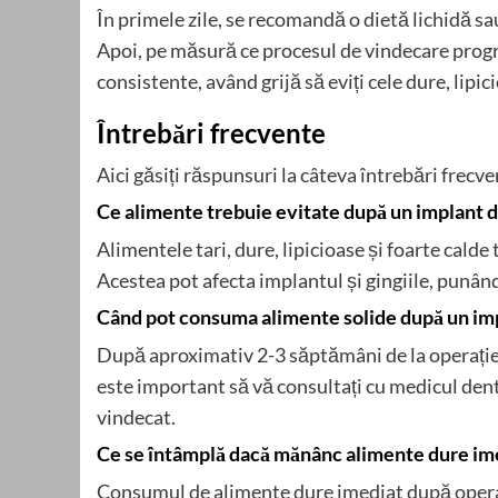
În primele zile, se recomandă o dietă lichidă sau
Apoi, pe măsură ce procesul de vindecare progre
consistente, având grijă să eviți cele dure, lipic
Întrebări frecvente
Aici găsiți răspunsuri la câteva întrebări frecve
Ce alimente trebuie evitate după un implant 
Alimentele tari, dure, lipicioase și foarte calde
Acestea pot afecta implantul și gingiile, punând
Când pot consuma alimente solide după un im
După aproximativ 2-3 săptămâni de la operație,
este important să vă consultați cu medicul dent
vindecat.
Ce se întâmplă dacă mănânc alimente dure im
Consumul de alimente dure imediat după operaț