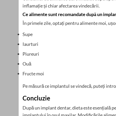
inflamație și chiar afectarea vindecării.
Ce alimente sunt recomandate după un implan
În primele zile, optați pentru alimente moi, ușo
Supe
Iaurturi
Piureuri
Ouă
Fructe moi
Pe măsură ce implantul se vindecă, puteți intr
Concluzie
După un implant dentar, dieta este esențială pe
implantului în osul maxilar. Modificările alim