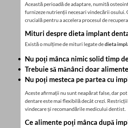
Această perioadă de adaptare, numită osteointe
furnizeze nutrienții necesari vindecării osului.
crucială pentru a accelera procesul de recuperare
Mituri despre dieta implant denta
Există o mulțime de mituri legate de
dieta impl
Nu poți mânca nimic solid timp de
Trebuie să mănânci doar alimente 
Nu poți mesteca pe partea cu imp
Aceste afirmații nu sunt neapărat false, dar pot
dentare este mai flexibilă decât crezi. Restricți
vindecare și recomandările medicului dentist.
Ce alimente poți mânca după imp