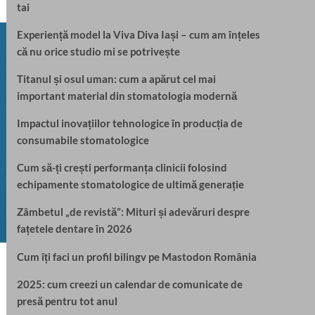
tai
Experiență model la Viva Diva Iași – cum am înțeles
că nu orice studio mi se potrivește
Titanul și osul uman: cum a apărut cel mai
important material din stomatologia modernă
Impactul inovațiilor tehnologice în producția de
consumabile stomatologice
Cum să-ți crești performanța clinicii folosind
echipamente stomatologice de ultimă generație
Zâmbetul „de revistă”: Mituri și adevăruri despre
fațetele dentare în 2026
Cum îți faci un profil bilingv pe Mastodon România
2025: cum creezi un calendar de comunicate de
presă pentru tot anul