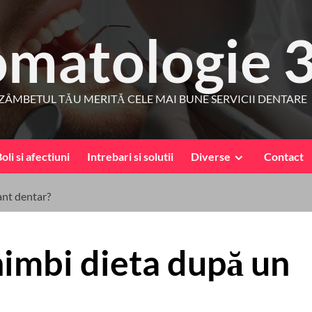
omatologie 
ZÂMBETUL TĂU MERITĂ CELE MAI BUNE SERVICII DENTARE
oli si afectiuni
Intrebari si solutii
Diverse
Contact
ant dentar?
chimbi dieta după un