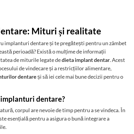
entare: Mituri și realitate
tru implanturi dentare și te pregătești pentru un zâmbet
această perioadă? Există o mulțime de informații
itatea de miturile legate de
dieta implant dentar
. Acest
ocesului de vindecare și a restricțiilor alimentare,
nturilor dentare
și să iei cele mai bune decizii pentru o
 implanturi dentare?
atură, corpul are nevoie de timp pentru a se vindeca. În
ste esențială pentru a asigura o bună integrare a
le.