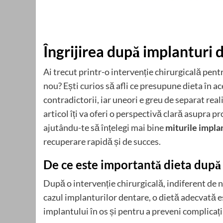
Îngrijirea după implanturi d
Ai trecut printr-o intervenție chirurgicală pen
nou? Ești curios să afli ce presupune dieta în 
contradictorii, iar uneori e greu de separat real
articol îți va oferi o perspectivă clară asupra pr
ajutându-te să înțelegi mai bine
miturile impla
recuperare rapidă și de succes.
De ce este importantă dieta după
După o intervenție chirurgicală, indiferent de n
cazul implanturilor dentare, o dietă adecvată e
implantului în os și pentru a preveni complicații