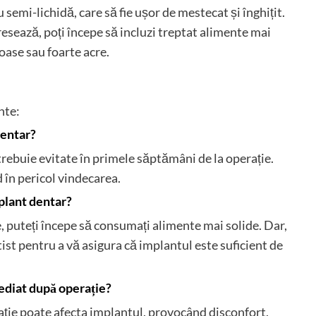
 semi-lichidă, care să fie ușor de mestecat și înghițit.
sează, poți începe să incluzi treptat alimente mai
ioase sau foarte acre.
nte:
dentar?
 trebuie evitate în primele săptămâni de la operație.
 în pericol vindecarea.
plant dentar?
 puteți începe să consumați alimente mai solide. Dar,
ist pentru a vă asigura că implantul este suficient de
ediat după operație?
ie poate afecta implantul, provocând disconfort,