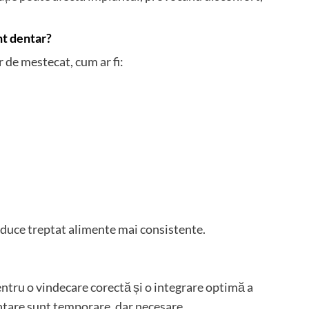
t dentar?
r de mestecat, cum ar fi:
oduce treptat alimente mai consistente.
ntru o vindecare corectă și o integrare optimă a
entare sunt temporare, dar necesare.