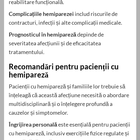
reabilitare funcțională.
Complicațiile hemiparezei
includ riscurile de
contracturi, infecții și alte complicații medicale.
Prognosticul în hemipareză
depinde de
severitatea afecțiunii și de eficacitatea
tratamentului.
Recomandări pentru pacienții cu
hemipareză
Pacienții cu hemipareză și familiile lor trebuie să
înțeleagă că această afecțiune necesită o abordare
multidisciplinară și o înțelegere profundă a
cauzelor și simptomelor.
Îngrijirea personală
este esențială pentru pacienții
cu hemipareză, inclusiv exercițiile fizice regulate și