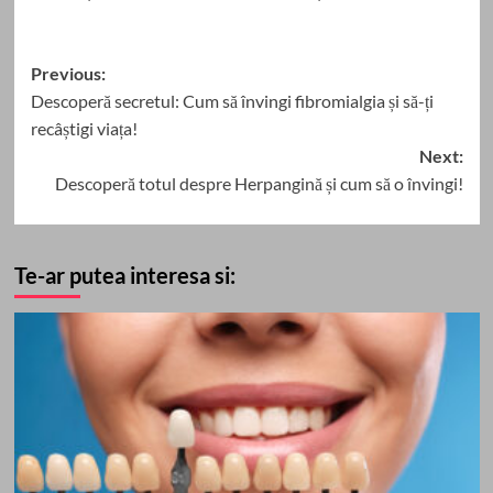
Post
Previous:
Descoperă secretul: Cum să învingi fibromialgia și să-ți
navigation
recâștigi viața!
Next:
Descoperă totul despre Herpangină și cum să o învingi!
Te-ar putea interesa si: