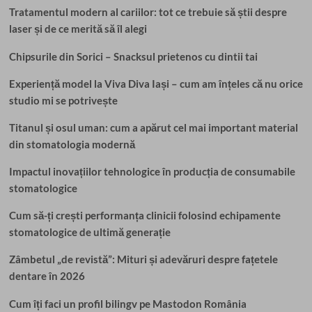
Tratamentul modern al cariilor: tot ce trebuie să știi despre
laser și de ce merită să îl alegi
Chipsurile din Sorici – Snacksul prietenos cu dintii tai
Experiență model la Viva Diva Iași – cum am înțeles că nu orice
studio mi se potrivește
Titanul și osul uman: cum a apărut cel mai important material
din stomatologia modernă
Impactul inovațiilor tehnologice în producția de consumabile
stomatologice
Cum să-ți crești performanța clinicii folosind echipamente
stomatologice de ultimă generație
Zâmbetul „de revistă”: Mituri și adevăruri despre fațetele
dentare în 2026
Cum îți faci un profil bilingv pe Mastodon România