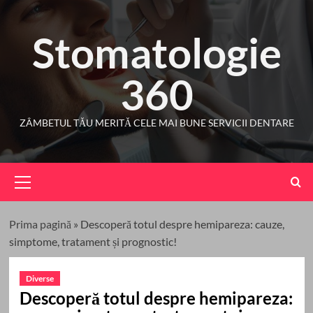
Skip
to
Stomatologie
content
360
ZÂMBETUL TĂU MERITĂ CELE MAI BUNE SERVICII DENTARE
Primary
Menu
Prima pagină
»
Descoperă totul despre hemipareza: cauze,
simptome, tratament și prognostic!
Diverse
Descoperă totul despre hemipareza: