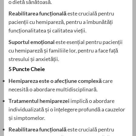
o dietă sănătoasă.
Reabilitarea funcțională
este crucială pentru
pacienții cu hemipareză, pentru a îmbunătăți
funcționalitatea și calitatea vieții.
Suportul emoțional
este esențial pentru pacienții
cu hemipareză și familiile lor, pentru a face față
stresului și anxietății.
5 Puncte Cheie
Hemipareza este o afecțiune complexă
care
necesită o abordare multidisciplinară.
Tratamentul hemiparezei
implică o abordare
individualizată și o înțelegere profundă a cauzelor
și simptomelor.
Reabilitarea funcțională
este crucială pentru