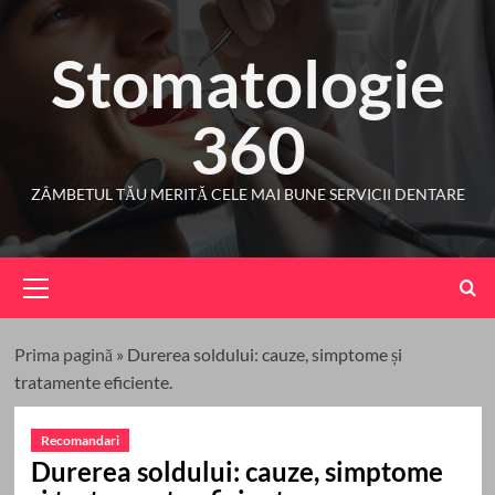
Skip
to
Stomatologie
content
360
ZÂMBETUL TĂU MERITĂ CELE MAI BUNE SERVICII DENTARE
Primary
Menu
Prima pagină
»
Durerea soldului: cauze, simptome și
tratamente eficiente.
Recomandari
Durerea soldului: cauze, simptome