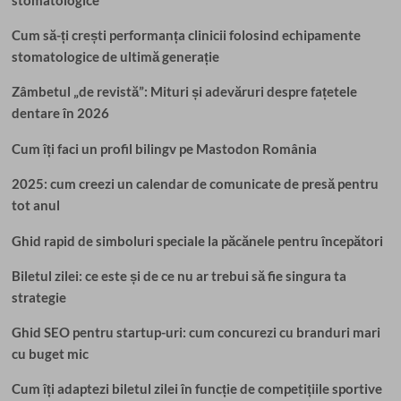
Cum să-ți crești performanța clinicii folosind echipamente
stomatologice de ultimă generație
Zâmbetul „de revistă”: Mituri și adevăruri despre fațetele
dentare în 2026
Cum îți faci un profil bilingv pe Mastodon România
2025: cum creezi un calendar de comunicate de presă pentru
tot anul
Ghid rapid de simboluri speciale la păcănele pentru începători
Biletul zilei: ce este și de ce nu ar trebui să fie singura ta
strategie
Ghid SEO pentru startup-uri: cum concurezi cu branduri mari
cu buget mic
Cum îți adaptezi biletul zilei în funcție de competițiile sportive