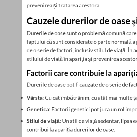
prevenirea și tratarea acestora.
Cauzele durerilor de oase și 
Durerile de oase sunt o problemă comună care 
faptului că sunt considerate o parte normală a 
de o serie de factori, inclusiv stilul de viață. Î
stilului de viață în apariția și prevenirea acesto
Factorii care contribuie la apariț
Durerile de oase pot fi cauzate de o serie de fact
Vârsta
: Cu cât îmbătrânim, cu atât mai multe 
Genetica
: Factorii genetici pot juca un rol imp
Stilul de viață
: Un stil de viață sedentar, lipsa e
contribui la apariția durerilor de oase.