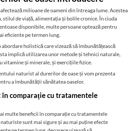
afectează milioane de oameni din întreaga lume. Acestea
, stilul de viață, alimentația și bolile cronice. În ciuda
entoase disponibile, multe persoane optează pentru
ai eficiente pe termen lung.
 o abordare holistică care vizează să îmbunătățească
sta implică utilizarea unor metode și tehnici naturale,
 vitamine și minerale, și exercițiile fizice.
entului naturist al durerilor de oase și vom prezenta
pentru a îmbunătății sănătatea oaselor.
t în comparație cu tratamentele
ai multe beneficii în comparație cu tratamentele
aturiste sunt mai sigure și au mai puține efecte
iente pe termen lung, deoarece vizează să