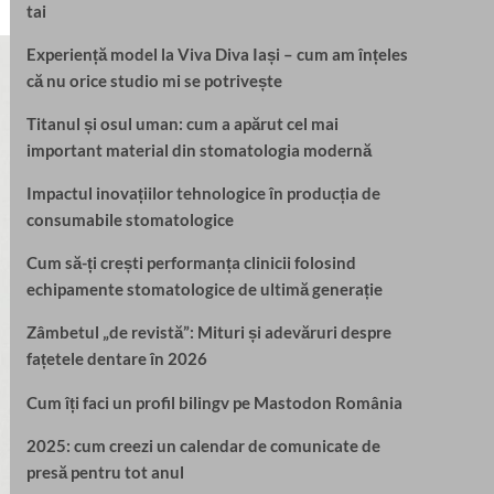
tai
Experiență model la Viva Diva Iași – cum am înțeles
că nu orice studio mi se potrivește
Titanul și osul uman: cum a apărut cel mai
important material din stomatologia modernă
Impactul inovațiilor tehnologice în producția de
consumabile stomatologice
Cum să-ți crești performanța clinicii folosind
echipamente stomatologice de ultimă generație
Zâmbetul „de revistă”: Mituri și adevăruri despre
fațetele dentare în 2026
Cum îți faci un profil bilingv pe Mastodon România
2025: cum creezi un calendar de comunicate de
presă pentru tot anul