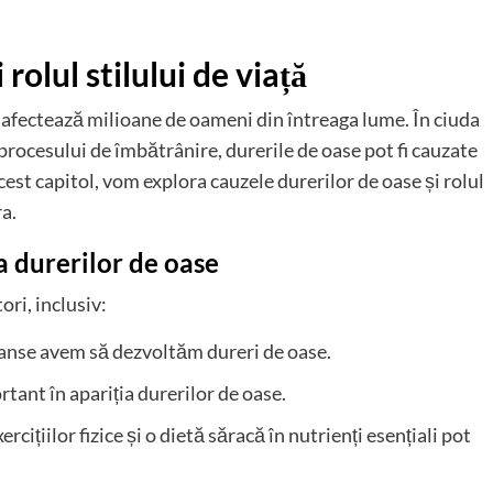
rolul stilului de viață
afectează milioane de oameni din întreaga lume. În ciuda
procesului de îmbătrânire, durerile de oase pot fi cauzate
n acest capitol, vom explora cauzele durerilor de oase și rolul
ra.
ia durerilor de oase
ori, inclusiv:
șanse avem să dezvoltăm dureri de oase.
ortant în apariția durerilor de oase.
xercițiilor fizice și o dietă săracă în nutrienți esențiali pot