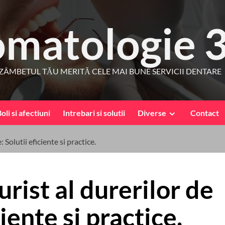
omatologie 
ZÂMBETUL TĂU MERITĂ CELE MAI BUNE SERVICII DENTARE
oli si afectiuni
Intrebari si solutii
Diverse
Contact
Solutii eficiente si practice.
rist al durerilor de
ciente si practice.