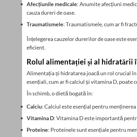
Afecțiunile medicale
: Anumite afecțiuni medica
cauza dureri de oase.
Traumatismele
: Traumatismele, cum ar fi fract
Înțelegerea cauzelor durerilor de oase este ese
eficient.
Rolul alimentației și al hidratării
Alimentația și hidratarea joacă un rol crucial î
esențiali, cum ar fi calciul și vitamina D, poate 
În schimb, o dietă bogată în:
Calciu
: Calciul este esențial pentru menținerea
Vitamina D
: Vitamina D este importantă pentru
Proteine
: Proteinele sunt esențiale pentru menț