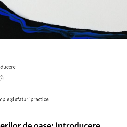
roducere
ță
ple și sfaturi practice
erilor de oase: Introducere