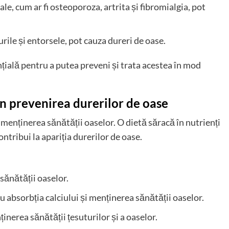
le, cum ar fi osteoporoza, artrita și fibromialgia, pot
urile și entorsele, pot cauza dureri de oase.
nțială pentru a putea preveni și trata acestea în mod
 în prevenirea durerilor de oase
n menținerea sănătății oaselor. O dietă săracă în nutrienți
contribui la apariția durerilor de oase.
 sănătății oaselor.
 absorbția calciului și menținerea sănătății oaselor.
inerea sănătății țesuturilor și a oaselor.